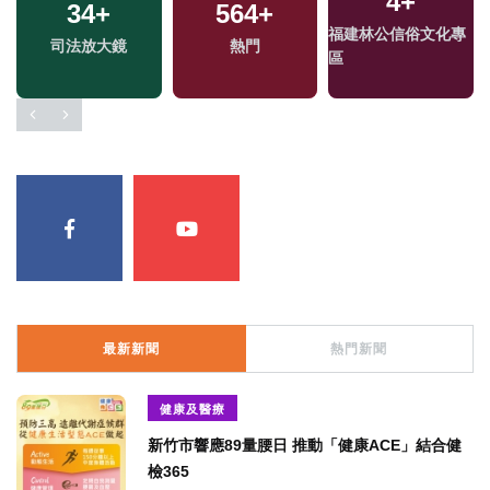
4
+
34
+
564
+
福建林公信俗文化專
司法放大鏡
熱門
區
最新新聞
熱門新聞
健康及醫療
新竹市響應89量腰日 推動「健康ACE」結合健
檢365