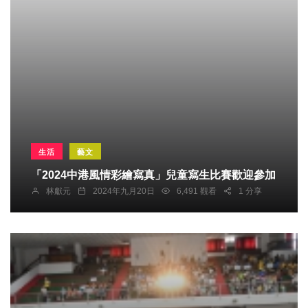
生活
藝文
「2024中港風情彩繪寫真」兒童寫生比賽歡迎參加
林獻元
2024年九月20日
6,491 觀看
1 分享