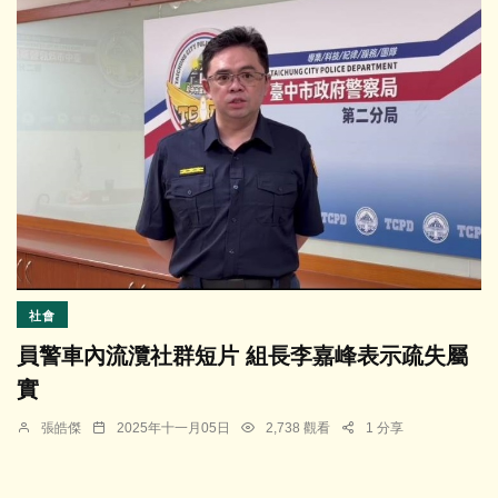
社會
員警車內流灠社群短片 組長李嘉峰表示疏失屬
實
張皓傑
2025年十一月05日
2,738 觀看
1 分享