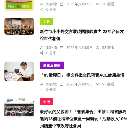
鄭銘德
2026年八月09日
30 觀看
0 分享
文教
新竹市小小外交官展現國際軟實力 23年台日友
誼世代相傳
鄭銘德
2026年八月09日
53 觀看
0 分享
健康及醫療
「89量腰日」 楊文科邀全民落實ACE健康生活
鄭銘德
2026年八月09日
93 觀看
0 分享
生活
最好玩的父親節！「爸氣集合」出發工程冒險島
邀約13個社福單位孩童一同暢玩！活動收入10%
捐贈臺中市政府社會局