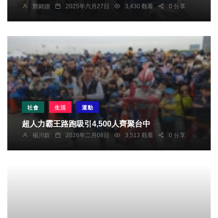
鄭銘德
2025年六月27日
3,430 觀看
0 分享
社會
生活
運動
超人力霸王路跑吸引4,500人齊聚台中
楊川欽
2026年二月08日
3,513 觀看
0 分享