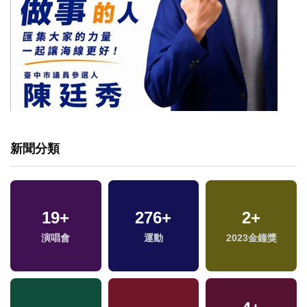
新聞分類
19
+
276
+
2
+
兩
演唱會
運動
2023金鐘獎
區