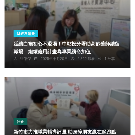
財經及消費
延續白袍初心不退場！中彰投分署助高齡藥師續留
職場 繼續僱用計畫為專業續命加值
張皓傑
2025年十月20日
2,822 觀看
1 分享
社會
新竹市力推職業輔導評量 助身障朋友贏在起跑點