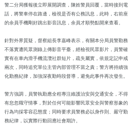
警二分局獲報後立即展開調查，陳姓警員回覆，當時接到電
話，將警車停在路邊，檢視是否有公務訊息，此時，右前座
的余員手機剛好跳出影音訊息，余員才順勢點開來查看。
針對外界質疑，督察組長李嘉峰表示，有關本分局員警勤務
不落實遭民眾測錄上傳影音平臺，經檢視民眾影片，員警確
實有在車內滑手機流灠社群短片，疏失屬實，依規定記申戒
兩次，同時追究單位主管內部管理不當之責；警方將持續強
化勤務紀律，加強深夜勤時段督導，避免此事件再次發生。
警方強調，員警執勤應全程專注維護治安與交通安全，不得
有怠忽職守情事，對於任何可能影響民眾安全與警察形象的
行為均採零容忍態度；同時要求員警務必以身作則、嚴守勤
務紀律，以實際行動回應社會期許。