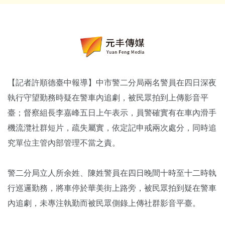
【記者許順德臺中報導】中市警二分局兩名警員在四日深夜
執行守望勤務時疑在警車內追劇，被民眾拍到上傳影音平
臺；督察組長李嘉峰五日上午表示，員警確實有在車內滑手
機流灠社群短片，疏失屬實，依定記申戒兩次處分，同時追
究單位主管內部管理不當之責。
警二分局立人所余姓、陳姓警員在四日晚間十時至十二時執
行巡邏勤務，將車停於華美街上路旁，被民眾拍到疑在警車
內追劇，未專注執勤而被民眾側錄上傳社群影音平臺。