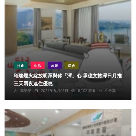
社會
生活
旅遊
綜合
璀璨煙火綻放明潭與你「潭」心 承億文旅潭日月推
三天兩夜連住優惠
蘇榮泉
2024年九月05日
8,108 觀看
0 分享