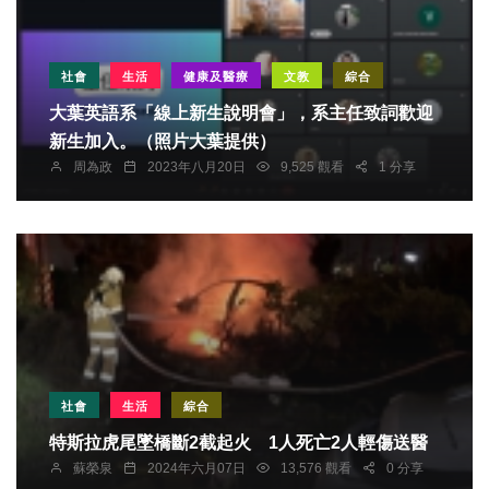
社會
生活
健康及醫療
文教
綜合
大葉英語系「線上新生說明會」，系主任致詞歡迎
新生加入。（照片大葉提供）
周為政
2023年八月20日
9,525 觀看
1 分享
社會
生活
綜合
特斯拉虎尾墜橋斷2截起火 1人死亡2人輕傷送醫
蘇榮泉
2024年六月07日
13,576 觀看
0 分享