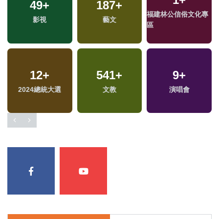
49
+
187
+
福建林公信俗文化專
影視
藝文
區
12
+
541
+
9
+
2024總統大選
文教
演唱會