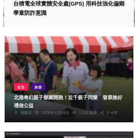
台積電全球實體安全處(GPS) 用科技強化偏鄉
學童防詐意識
生活
旅遊
北港奇幻親子樂園開跑！近千親子同樂 發票換好
禮做公益
蘇榮泉
2026年七月26日
1,282 觀看
0 分享