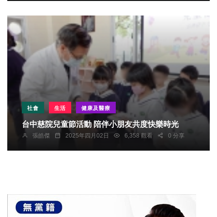
社會
生活
健康及醫療
台中慈院兒童節活動 陪伴小朋友共度快樂時光
張皓傑
2025年四月02日
6,358 觀看
0 分享