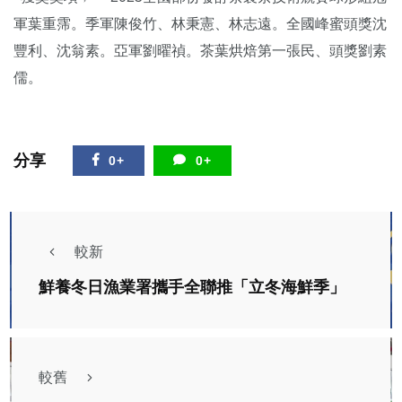
軍葉重霈。季軍陳俊竹、林秉憲、林志遠。全國峰蜜頭獎沈
豐利、沈翁素。亞軍劉曜禎。茶葉烘焙第一張民、頭獎劉素
儒。
分享
0+
0+
較新
鮮養冬日漁業署攜手全聯推「立冬海鮮季」
較舊