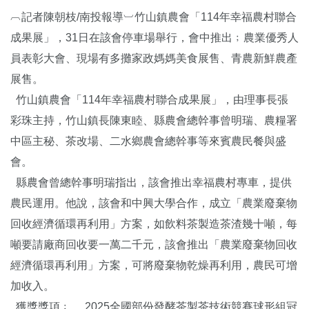
︹記者陳朝枝/南投報導︺竹山鎮農會「114年幸福農村聯合
成果展」，31日在該會停車場舉行，會中推出﹔農業優秀人
員表彰大會、現場有多攤家政媽媽美食展售、青農新鮮農產
展售。
竹山鎮農會「114年幸福農村聯合成果展」，由理事長張
彩珠主持，竹山鎮長陳東睦、縣農會總幹事曾明瑞、農糧署
中區主秘、茶改場、二水鄉農會總幹事等來賓農民餐與盛
會。
縣農會曾總幹事明瑞指出，該會推出幸福農村專車，提供
農民運用。他說，該會和中興大學合作，成立「農業廢棄物
回收經濟循環再利用」方案，如飲料茶製造茶渣幾十噸，每
噸要請廠商回收要一萬二千元，該會推出「農業廢棄物回收
經濟循環再利用」方案，可將廢棄物乾燥再利用，農民可增
加收入。
獲獎獎項﹔ 2025全國部份發酵茶製茶技術競賽球形組冠