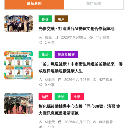
最新新聞
熱門新聞
影視
兩岸
光影交融 · 打造漢台AI視聽文創合作新陣地
康嵐
2026年八月08日
447 觀看
1 分享
政治
健康及醫療
「爸」氣迎健康！中市衛生局邀爸爸動起來 養
成規律運動迎接健康人生
林獻元
2026年八月08日
427 觀看
0 分享
熱門
政治
生活
彰化縣後備輔導中心支援「同心36號」演習 協
力假訊息蒐證澄清演練
林獻元
2026年八月08日
603 觀看
1 分享