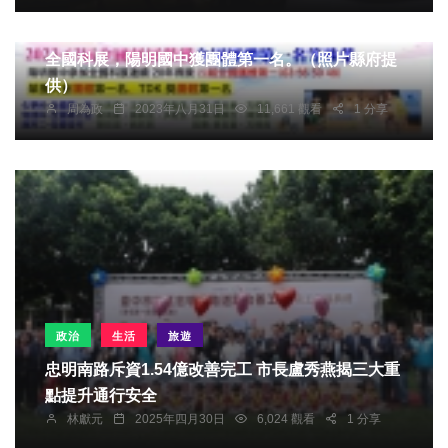
社會
生活
健康及醫療
文教
綜合
全國科展，陽明國中獲團體第一名。（照片縣府提
供）
周為政
2023年八月31日
11,661 觀看
1 分享
政治
生活
旅遊
忠明南路斥資1.54億改善完工 市長盧秀燕揭三大重
點提升通行安全
林獻元
2025年四月30日
6,024 觀看
1 分享