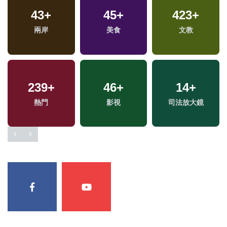
24
+
313
43
+
+
45
8
+
+
423
+
兩岸道教文化交流專
財經及消費
兩岸
海峽論壇專區
美食
文教
區
1
+
239
+
175
46
+
+
14
10
+
+
福建林公信俗文化專
熱門
影視
藝文
2024總統大選
司法放大鏡
區