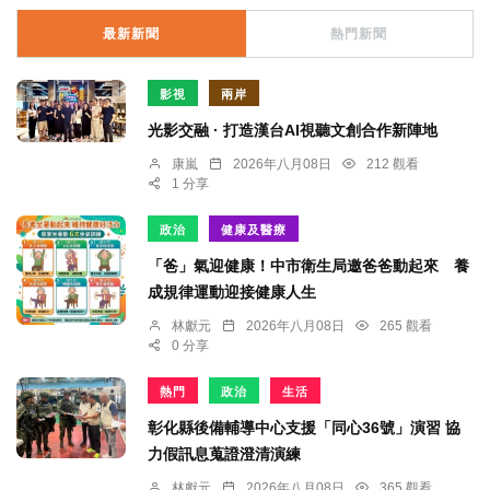
最新新聞
熱門新聞
影視
兩岸
光影交融 · 打造漢台AI視聽文創合作新陣地
康嵐
2026年八月08日
212 觀看
1 分享
政治
健康及醫療
「爸」氣迎健康！中市衛生局邀爸爸動起來 養
成規律運動迎接健康人生
林獻元
2026年八月08日
265 觀看
0 分享
熱門
政治
生活
彰化縣後備輔導中心支援「同心36號」演習 協
力假訊息蒐證澄清演練
林獻元
2026年八月08日
365 觀看