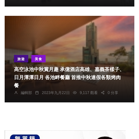
旅遊
美食
高空泳池中秋賞月趣 承億酒店高雄、嘉義茶樣子、
日月潭潭日月 各池畔餐廳 首推中秋連假各類烤肉
餐
編輯部
2023年九月22日
9,117 觀看
0 分享