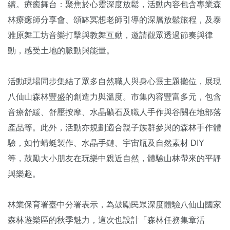
續。療癒舞台：聚焦於心靈深度放鬆，活動內容包含專業森
林療癒師分享會、頌缽冥想老師引導的深層放鬆旅程，及泰
雅原舞工坊音樂打擊與教舞互動，邀請觀眾透過節奏與律
動，感受土地的脈動與能量。
活動現場同步集結了眾多自然職人與身心靈主題攤位，展現
八仙山森林豐盛的創造力與溫度。市集內容豐富多元，包含
音療舒緩、舒壓按摩、水晶礦石及職人手作與谷關在地部落
產品等。此外，活動亦規劃適合親子族群參與的森林手作體
驗，如竹蜻蜓製作、水晶手鏈、宇宙瓶及自然素材 DIY
等，鼓勵大小朋友在玩樂中親近自然，體驗山林帶來的平靜
與樂趣。
林業保育署臺中分署表示，為鼓勵民眾深度體驗八仙山國家
森林遊樂區的秋季魅力，這次也設計「森林任務集章活