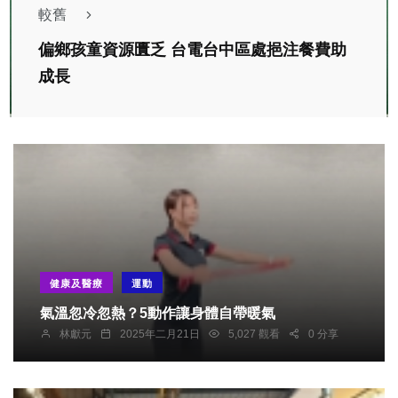
較舊
偏鄉孩童資源匱乏 台電台中區處挹注餐費助
成長
健康及醫療
運動
氣溫忽冷忽熱？5動作讓身體自帶暖氣
林獻元
2025年二月21日
5,027 觀看
0 分享