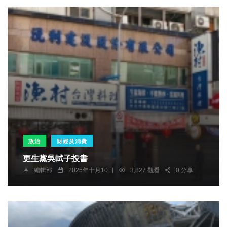
政治
財經及消費
更生黨吳軾子投書
編輯部
2025年十月10日
3,827 觀看
0 分享