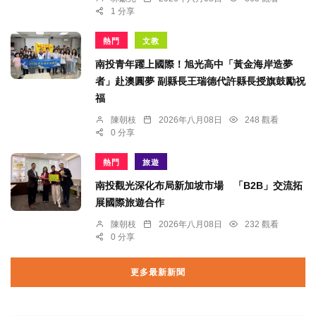
1 分享
熱門
文教
南投青年躍上國際！旭光高中「黃金海岸造夢
者」赴澳圓夢 副縣長王瑞德代許縣長授旗鼓勵祝
福
陳朝枝
2026年八月08日
248 觀看
0 分享
熱門
旅遊
南投觀光深化布局新加坡市場 「B2B」交流拓
展國際旅遊合作
陳朝枝
2026年八月08日
232 觀看
0 分享
更多最新新聞