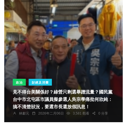
政治
財經及消費
見不得台美關係好？綠營只剩選舉蹭流量？國民黨
台中市北屯區市議員擬參選人吳宗學痛批何欣純：
搞不清楚狀況，要選市長還放假訊息！
林獻元
2026年二月06日
3,581 觀看
0 分享