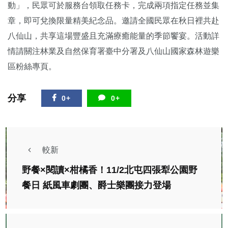
動」，民眾可於服務台領取任務卡，完成兩項指定任務並集
章，即可兌換限量精美紀念品。邀請全國民眾在秋日裡共赴
八仙山，共享這場豐盛且充滿療癒能量的季節饗宴。活動詳
情請關注林業及自然保育署臺中分署及八仙山國家森林遊樂
區粉絲專頁。
分享
0+
0+
較新
野餐×閱讀×柑橘香！11/2北屯四張犁公園野
餐日 紙風車劇團、爵士樂團接力登場