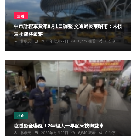
生活
中市計程車費率8月1日調整 交通局長葉昭甫：未按
表收費將嚴懲
林獻元
2023年七月22日
6,779 觀看
0 分享
社會
瞌睡蟲全嚇醒！2年輕人一早起來找嘸愛車
林獻元
2023年七月29日
6,840 觀看
0 分享