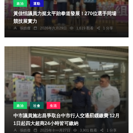
政治
運動
黃佳恬議員力挺太平跆拳道發展！270位選手同場
競技展實力
張皓傑
2026年六月29日
1,619 觀看
1 分享
政治
社會
生活
中市議員施志昌爭取台中市行人交通罰鍰繳費 12月
1日起四大超商24小時皆可繳納
張皓傑
2025年十一月27日
3,901 觀看
1 分享