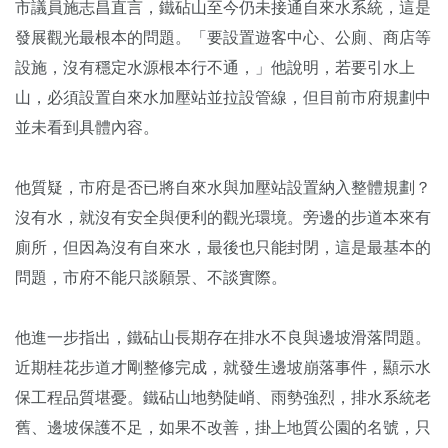
市議員施志昌直言，鐵砧山至今仍未接通自來水系統，這是
發展觀光最根本的問題。「要設置遊客中心、公廁、商店等
設施，沒有穩定水源根本行不通，」他說明，若要引水上
山，必須設置自來水加壓站並拉設管線，但目前市府規劃中
並未看到具體內容。
他質疑，市府是否已將自來水與加壓站設置納入整體規劃？
沒有水，就沒有安全與便利的觀光環境。旁邊的步道本來有
廁所，但因為沒有自來水，最後也只能封閉，這是最基本的
問題，市府不能只談願景、不談實際。
他進一步指出，鐵砧山長期存在排水不良與邊坡滑落問題。
近期桂花步道才剛整修完成，就發生邊坡崩落事件，顯示水
保工程品質堪憂。鐵砧山地勢陡峭、雨勢強烈，排水系統老
舊、邊坡保護不足，如果不改善，掛上地質公園的名號，只