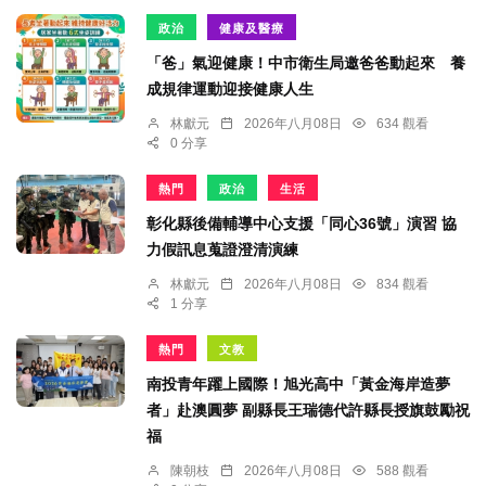
政治
健康及醫療
「爸」氣迎健康！中市衛生局邀爸爸動起來 養
成規律運動迎接健康人生
林獻元
2026年八月08日
634 觀看
0 分享
熱門
政治
生活
彰化縣後備輔導中心支援「同心36號」演習 協
力假訊息蒐證澄清演練
林獻元
2026年八月08日
834 觀看
1 分享
熱門
文教
南投青年躍上國際！旭光高中「黃金海岸造夢
者」赴澳圓夢 副縣長王瑞德代許縣長授旗鼓勵祝
福
陳朝枝
2026年八月08日
588 觀看