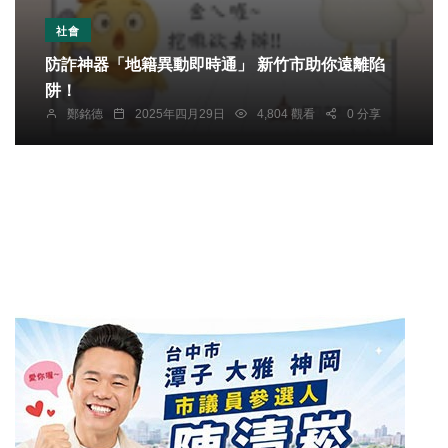
社會
防詐神器「地籍異動即時通」 新竹市助你遠離陷
阱！
鄭銘德
2025年四月29日
4,804 觀看
0 分享