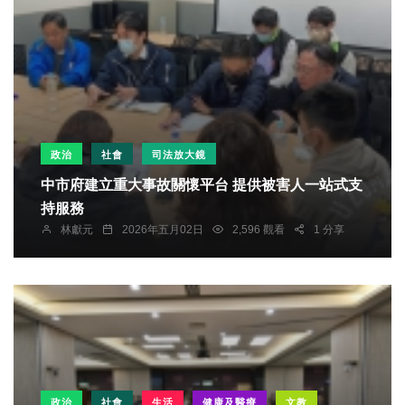
政治
社會
司法放大鏡
中市府建立重大事故關懷平台 提供被害人一站式支
持服務
林獻元
2026年五月02日
2,596 觀看
1 分享
政治
社會
生活
健康及醫療
文教