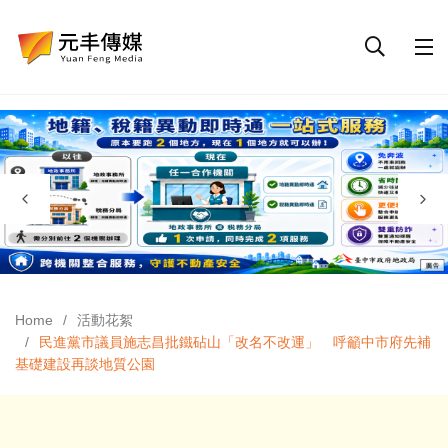
Home
活動花絮
民進黨市議員施志昌批鐵砧山「改名不改運」 呼籲中市府先補
基礎建設再談地質公園