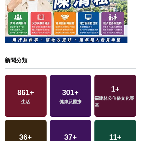
新聞分類
1
+
861
+
301
+
福建林公信俗文化專
生活
健康及醫療
區
36
+
37
+
11
+