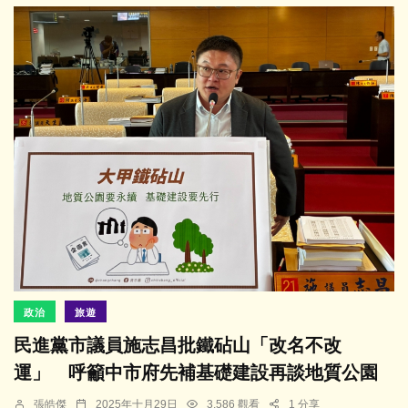
政治
旅遊
民進黨市議員施志昌批鐵砧山「改名不改
運」 呼籲中市府先補基礎建設再談地質公園
張皓傑
2025年十月29日
3,586 觀看
1 分享