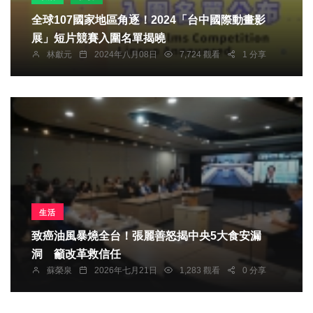
全球107國家地區角逐！2024「台中國際動畫影
展」短片競賽入圍名單揭曉
林獻元
2024年八月08日
7,724 觀看
1 分享
生活
致癌油風暴燒全台！張麗善怒揭中央5大食安漏
洞 籲改革救信任
蘇榮泉
2026年七月21日
1,283 觀看
0 分享