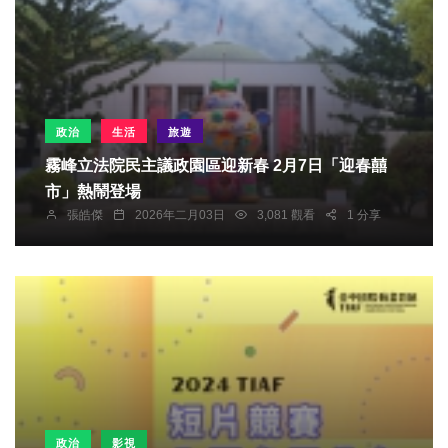
政治
生活
旅遊
霧峰立法院民主議政園區迎新春 2月7日「迎春囍
市」熱鬧登場
張皓傑
2026年二月03日
3,081 觀看
1 分享
政治
影視