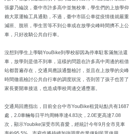
張廖乃綸說，臺中市許多高中並無校車，學生們的上放學仰
賴大眾運輸工具通勤，不過，臺中市區公車從疫情後就嚴重
減班、脫班，學生苦等不到公車或在放學尖峰時間擠不上公
車，只好改騎公共自行車。
沒想到學生上學騎YouBike到學校卻因為停車駐客滿無法還
車，放學則是借不到車，這樣的問題在許多高中周邊的租借
站都普遍存在，交通局應該通盤檢討，並且在上放學的尖峰
時間徹底檢討公共自行車的調度狀況，否則苦了孩子也苦了
家長要開車接送，也造成學校周邊交通壅塞。
交通局回應指出，目前全台中市YouBike租賃站點共有1687
處，2.0車輛每日平均周轉率達4.83次，2.0E更高達7.08
次，顯示Youbike深受市民喜愛，經統計今年9月全市見車
率約95.5%，市府也將持續加強調度作業便利民眾使用。