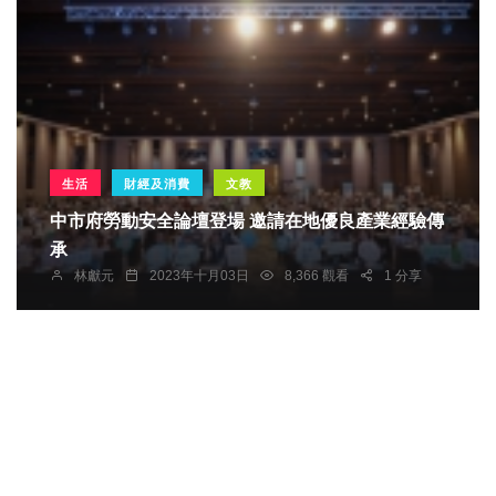
生活
財經及消費
文教
中市府勞動安全論壇登場 邀請在地優良產業經驗傳
承
林獻元
2023年十月03日
8,366 觀看
1 分享