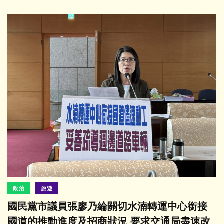
政治
旅遊
國民黨市議員張廖乃綸關切水湳轉運中心銜接
國道的推動進度及招商狀況 要求交通局盡速改