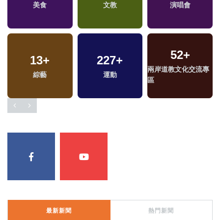
美食
文教
演唱會
52
+
13
+
227
+
兩岸道教文化交流專
福
綜藝
運動
區
區
最新新聞
熱門新聞