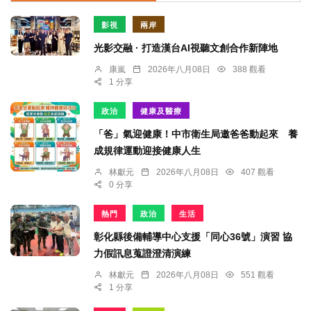
影視
兩岸
光影交融 · 打造漢台AI視聽文創合作新陣地
康嵐
2026年八月08日
388 觀看
1 分享
政治
健康及醫療
「爸」氣迎健康！中市衛生局邀爸爸動起來 養
成規律運動迎接健康人生
林獻元
2026年八月08日
407 觀看
0 分享
熱門
政治
生活
彰化縣後備輔導中心支援「同心36號」演習 協
力假訊息蒐證澄清演練
林獻元
2026年八月08日
551 觀看
1 分享