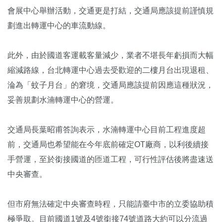
會展中心舉辦活動，交通更是打結，交通局應該提前謹慎規
劃進出轉運中心的車流動線。
此外，由於國道客運載客量減少，業者不堪長年虧損而大幅
縮減路線，台北轉運中心過去受歡迎的二樓月台出現退租、
淪為「蚊子月台」的窘境，交通局應該提前因應這種狀況，
妥善規劃水湳轉運中心的營運。
交通局長葉昭甫答詢表示，水湳轉運中心目前工程進度超
前，交通局也希望能在今年底前確定OT廠商，以利後續接
手營運，至於銜接國道的匝道工程，可行性評估後將盡速送
中央審查。
但市府無法確定中央審查時程，只能請臺中市的立委協助積
極爭取。目前國道1號及4號銜接74號道路大約可以分流過