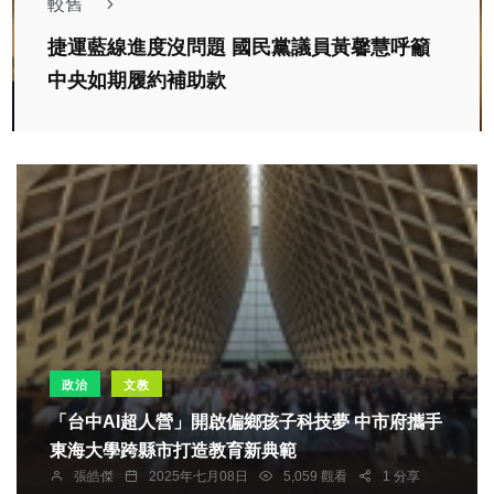
較舊
捷運藍線進度沒問題 國民黨議員黃馨慧呼籲
中央如期履約補助款
政治
文教
「台中AI超人營」開啟偏鄉孩子科技夢 中市府攜手
東海大學跨縣市打造教育新典範
張皓傑
2025年七月08日
5,059 觀看
1 分享