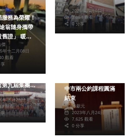
蘇榮泉
2026年四月01日
3,054 觀看
局服務為榮耀！
0 分享
迷途翁隨身攜帶
黃舊證」 暖警
皓傑
政治
前輩平安返家
25年十二月08日
財經及消費
740 觀看
分享
宮化身幸福殿
社會
生活
市長盧秀燕見證
推進兒童人權保障
宮第九屆集團婚
中市兩公約課程圓滿
獻元
結束
26年三月28日
賜福氣
林獻元
483 觀看
2023年八月24日
分享
7,625 觀看
0 分享