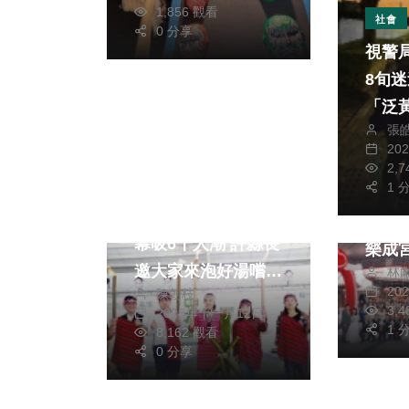
1,856 觀看
社會
0 分享
視警
8旬
「泛
張
熱門
護送
20
熱門
生活
生活
2,
健康及醫療
旅遊
1 
樂成
北港溪溫泉嘉年華開
堂！
幕吸6千人潮 許縣長
樂成
邀大家來泡好湯嚐美
林
禮 贈匾感謝媽祖庇
20
陳朝枝
食喝咖啡
佑神
3,
2023年十一月12日
1 
8,162 觀看
0 分享