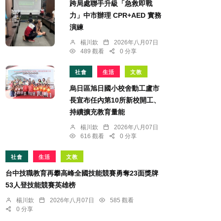
跨局處聯手升級「急救即戰
力」中市辦理 CPR+AED 實務
演練
楊川欽
2026年八月07日
489 觀看
0 分享
社會
生活
文教
烏日區旭日國小校舍動工盧市
長宣布任內第10所新校開工、
持續擴充教育量能
楊川欽
2026年八月07日
616 觀看
0 分享
社會
生活
文教
台中技職教育再攀高峰全國技能競賽勇奪23面獎牌
53人登技能競賽英雄榜
楊川欽
2026年八月07日
585 觀看
0 分享