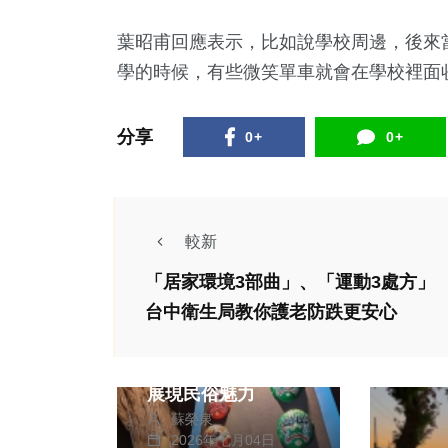
葉昭甫回應表示，比如說學校周邊，後來
學的時候，有些微笑單車就會在學校裡面
分享
0+
0+
較新
「居家環境3部曲」、「運動3處方」
藝文
台中衛生局教你護老防跌更安心
八家將藝術躍上展覽
舞台 北港文化中心
展現民俗魅力
蘇榮泉
2026年七月04日