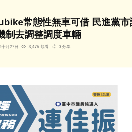
ubike常態性無車可借 民進
機制去調整調度車輛
5年十月27日
3,475 觀看
0 分享