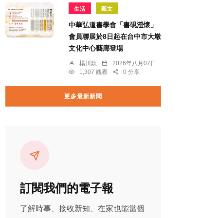
生活
藝文
中華弘道書學會「書硯澄懷」
會員聯展於8日起在台中市大墩
文化中心藝廊登場
楊川欽
2026年八月07日
1,307 觀看
0 分享
更多最新新聞
訂閱我們的電子報
了解時事、接收新知、在家也能當個