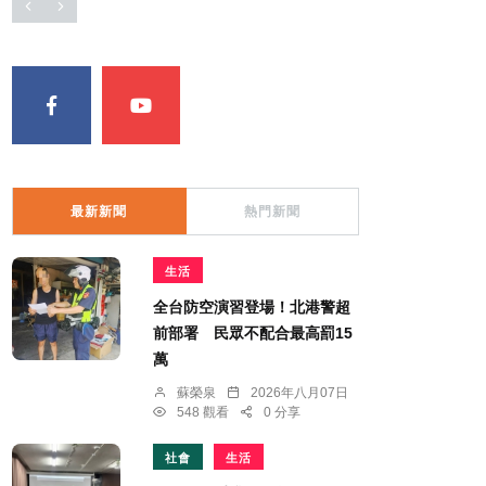
最新新聞
熱門新聞
生活
全台防空演習登場！北港警超
前部署 民眾不配合最高罰15
萬
蘇榮泉
2026年八月07日
548 觀看
0 分享
社會
生活