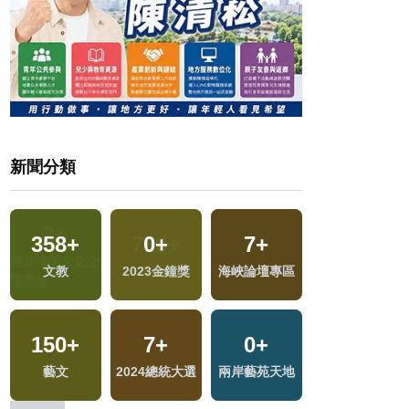
新聞分類
358
+
0
+
7
+
367
+
文教
2023金鐘獎
海峽論壇專區
綜合
150
+
7
+
0
+
9
+
藝文
2024總統大選
兩岸藝苑天地
評論