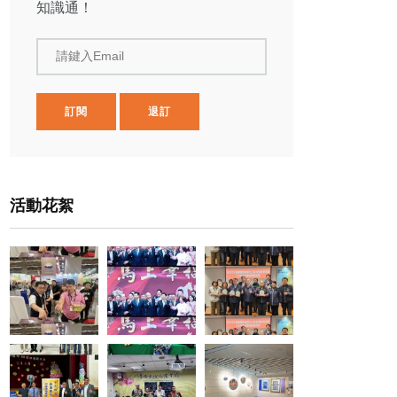
知識通！
請鍵入Email
訂閱
退訂
活動花絮