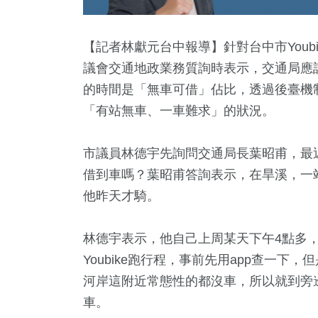
【記者林獻元台中報導】針對台中市Youb
議會交通地政業務質詢時表示，交通局應
的時間是「無車可借」佔比，透過後臺機
「有站無車、一車難求」的狀況。
市議員林德宇先詢問交通局長葉昭甫，最近
借到車嗎？葉昭甫答詢表示，在旱溪，一站
1
+
6
+
303
+
584
+
38
+
他昨天才騎。
福建林公信俗文
岸
健康及醫療
政治
美食
化專區
林德宇表示，他自己上周某天下午4點多
Youbike跑行程，事前先用app查一
2
+
204
+
295
+
39
+
965
河岸這附近常態性的都沒車，所以就到旁邊
遊
熱門
財經及消費
影視
生活
車。