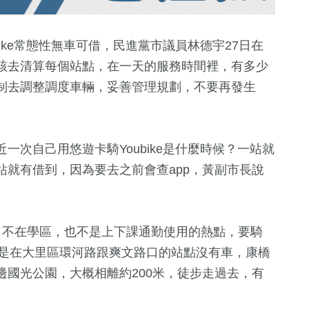
ike常態性無車可借，民進黨市議員林德宇27日在
該去清算每個站點，在一天的服務時間裡，有多少
制去調整調度車輛，妥善管理規劃，不要再發生
一次自己用悠遊卡騎Youbike是什麼時候？一站就
就有借到，因為要去之前會查app，黃副市長說
2
+
89
+
730
+
兩岸佛教文化交
運動
社會
流專區
，不在學區，也不是上下課通勤使用的熱點，要騎
下，但是在大里區環河路跟爽文路口的站點沒有車，康橋
+
5
+
國光公園，大概相離約200米，徒步走過去，有
綜藝