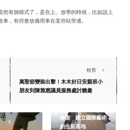
當然有個模式了，是在上、放學的時候，比如說上
收車，有些會放備用車在某些站旁邊。
較舊
萬聖節變裝出擊！木木好日安親班小
文教
旅遊
朋友到陳雅惠議員服務處討糖趣
綜合
雲林斗六稅務局宿舍
修復 建立國際藝術
創生新基地