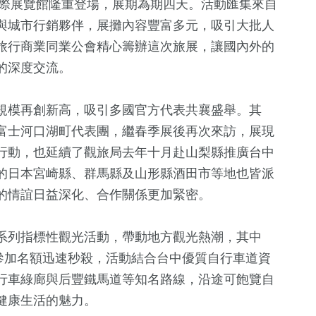
國際展覽館隆重登場，展期為期四天。活動匯集來自
與城市行銷夥伴，展攤內容豐富多元，吸引大批人
旅行商業同業公會精心籌辦這次旅展，讓國內外的
的深度交流。
規模再創新高，吸引多國官方代表共襄盛舉。其
富士河口湖町代表團，繼春季展後再次來訪，展現
行動，也延續了觀旅局去年十月赴山梨縣推廣台中
的日本宮崎縣、群馬縣及山形縣酒田市等地也皆派
1
+
3
+
282
+
的情誼日益深化、合作關係更加緊密。
福建林公信俗文
兩岸佛教文化
委選戰
熱門
化專區
流專區
系列指標性觀光活動，帶動地方觀光熱潮，其中
0個參加名額迅速秒殺，活動結合台中優質自行車道資
562
+
12
+
548
+
行車綠廊與后豐鐵馬道等知名路線，沿途可飽覽自
綜合
2024總統大選
文教
健康生活的魅力。