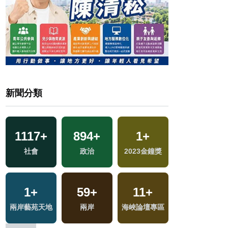
新聞分類
1117
+
894
+
1
+
8
+
交
社會
政治
2023金鐘獎
綜藝
1
+
59
+
11
+
143
+
兩岸藝苑天地
兩岸
海峽論壇專區
運動