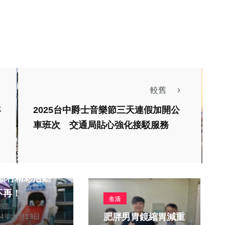
較舊
年
2025台中爵士音樂節三天連假加開公
車班次 交通局貼心強化接駁服務
旅遊
派對倒數最後一
不再！
生活
銘德
肥胖男胃鏡縮胃減重
24年六月13日