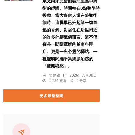
晨光尚未完全劃破后里區中興
街的靜謐、時間軸在6點整準時
撥動、當大多數人還在夢鄉徘
徊時、這裡早已升起第一縷氤
氳的香氣、對居住在后里附近
的許多外籍配偶而言、這不僅
僅是一間隱藏版的越南料理
店、更是一座心靈的驛站、一
種能瞬間撫平異鄉漂泊感的
「液態鄉愁」。
吳建銘
2026年八月08日
1,186 觀看
1 分享
更多最新新聞