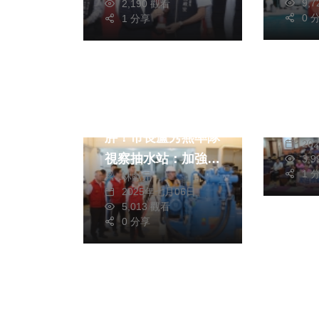
9,
2,190 觀看
0 
1 分享
政治
支持
教育
政治
生活
專業
丹娜絲颱風變大變
林
胖！市長盧秀燕率隊
20
視察抽水站：加強戒
3,
1 
林獻元
備
2025年七月06日
5,013 觀看
0 分享