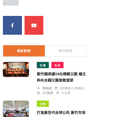
最新新聞
熱門新聞
社會
生活
新竹縣表揚19位模範父親 楊文
科向全縣父親致敬賀節
鄭銘德
2026年八月08日
23 觀看
0 分享
文教
打造新世代全球公民 新竹市深