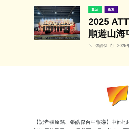
政治
旅遊
2025 
順遊山海
張皓傑
202
【記者張原銘、張皓傑台中報導】中部地區最