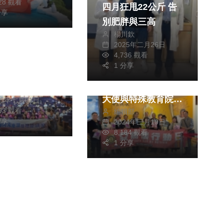
728 觀看
四月狂甩22公斤 告
分享
別肥胖與三高
文教
楊川欽
熱門
生活
2025年二月26日
初任教師！中市
健康及醫療
4,736 觀看
局辦研習助教師
1 分享
愛關懷行動日列車在
成長
花蓮」跨世代影響力
獻元
大使與特殊教育院生
25年七月01日
993 觀看
編輯部
攜手共度歡樂時光
分享
2024年三月19日
8,184 觀看
1 分享