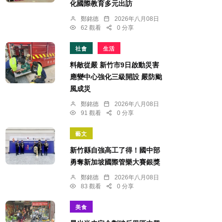
化國際教育多元出訪
鄭銘德
2026年八月08日
62 觀看
0 分享
社會
生活
料敵從嚴 新竹市9日啟動災害
應變中心強化三級開設 嚴防颱
風成災
鄭銘德
2026年八月08日
91 觀看
0 分享
藝文
新竹縣自強高工了得！國中部
勇奪新加坡國際管樂大賽銀獎
鄭銘德
2026年八月08日
83 觀看
0 分享
美食