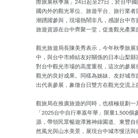
際旅展秋季展」24日起至27日，於台中
國內外的觀光單位、旅遊平台、旅行業者
潮踴躍參與，現場熱鬧非凡，感謝台中市
旅遊資源在台中齊聚一堂，促進觀光產業
觀光旅遊局長陳美秀表示，今年秋季旅展
中，與台中市締結友好關係的日本山梨縣
對台中觀光市場的高度重視，這次的參展
觀光的良好成果。同樣為姊妹、友好城市
7
+
54
+
463
+
206
+
27
+
出代表參展，象徵台日雙方在觀光交流上
放大鏡
影視
健康及醫療
藝文
2024立
觀旅局在推廣旅遊的同時，也積極規劃一
「2025台中自行車嘉年華」限量1,50
5
+
14
+
59
+
源，帶領民眾暢遊潭雅神綠園道、東豐自
及消費
評論
美食
然風光與山水美景，展現台中城市慢活與