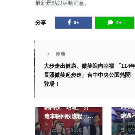
最新景點與活動消息。
分享
0+
0+
較新
大步走出健康、微笑迎向幸福 「114
長照微笑起步走」台中中央公園熱鬧
登場！
生活
政治
財經及消費
動物
中市地稅局首創「車
周 六福村精彩活動
輛回收一站通」 打
錯過
造車輛回收流程一條
鄭
林獻元
龍數位服務
20
2026年五月03日