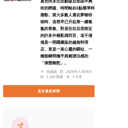
晨光尚未完全劃破后里區中興
街的靜謐、時間軸在6點整準時
撥動、當大多數人還在夢鄉徘
徊時、這裡早已升起第一縷氤
氳的香氣、對居住在后里附近
的許多外籍配偶而言、這不僅
僅是一間隱藏版的越南料理
店、更是一座心靈的驛站、一
種能瞬間撫平異鄉漂泊感的
「液態鄉愁」。
吳建銘
2026年八月08日
1,186 觀看
1 分享
更多最新新聞