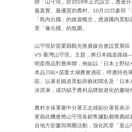
牌「山守現」於2018年正式設立，透過
最真實、最優質的農村。10月22日參與「
「島內出國」的旅遊概念，透過國內景點
受「像出國」的氛圍。
山守現於苗栗縣觀光推廣媒合會設置展區
VS 臺灣山守現」主題，將日本鐵道路線
明星商品對應串聯，例如以「日本上野站
本品川站×苗栗大湖農會酒莊」呼應特色
42
+
8
+
1541
+
1
+
17
+
區」以著名鐵道景點與藝術聞名及「日本
兩岸道教文化交
動
社會
2023金鐘獎
2024總
冰淇淋，成功賦予農村品牌旅遊化的趣味
流專區
農村水保署臺中分署王志雄副分署長表示
9
+
11
+
763
+
281
+
453
更藉此機會將山守現各銷售據點都推薦給
論
綜藝
綜合
藝文
旅遊
合地方節慶與商圈活動，強化民眾「逛山