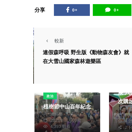
分享
0+
0+
較新
連假森呼吸 野生版《動物森友會》就
在大雪山國家森林遊樂區
熱門
豐原
展 六大物產盛地一
政治
次購
植樹節中山百年紀念
林
編輯部
20
2025年三月08日
4,
4,393 觀看
2 