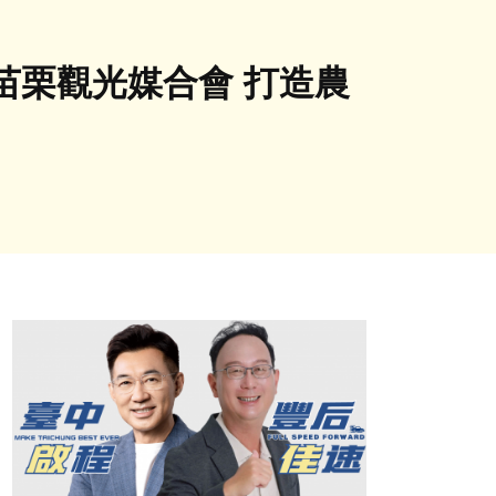
苗栗觀光媒合會 打造農