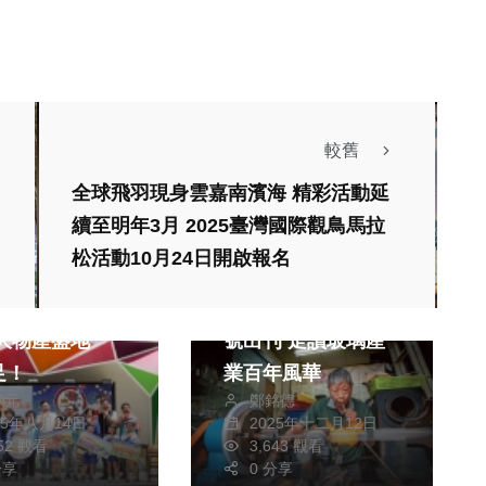
較舊
全球飛羽現身雲嘉南濱海 精彩活動延
續至明年3月 2025臺灣國際觀鳥馬拉
生活
藝文
松活動10月24日開啟報名
財經及消費
旅遊
太平洋百貨日本
《新竹生活》12月
號出刊 走讀玻璃產
足！
業百年風華
獻元
鄭銘德
25年八月14日
2025年十二月12日
252 觀看
3,643 觀看
分享
0 分享
熱門
生活