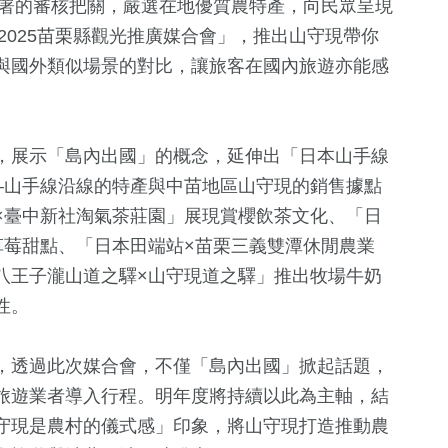
分署的審核把關，嚴選在地優質農特產，向民眾呈現
2025苗栗縣觀光推廣媒合會」，推出山守現帶你
與國外類似場景的對比，讓旅客在國內旅遊亦能感
，展示「島內出國」的概念，延伸出「日本山手線
—山手線沿線的特產與中苗地區山守現的銷售據點
×臺中新社淘氣茶莊園」展現賞櫻飲茶文化、「日
草莓甜點、「日本田端站×苗栗三義雙潭休閒農業
77
+
389
+
560
+
23
+
八王子瀧山道之驛×山守現道之驛」推出牧場牛奶
統大選
兩岸
熱門
財經及消費
司法放大鏡
性。
5
+
2
+
，透過此次媒合會，不僅「島內出國」掀起話題，
+
630
+
1
+
旅遊業者導入行程。明年度將持續以此為主軸，結
兩岸佛教文化交
福建林公信俗
健康及醫療
兩岸藝苑天地
流專區
化專區
守現是農村的儀式感」印象，將山守現打造推動農