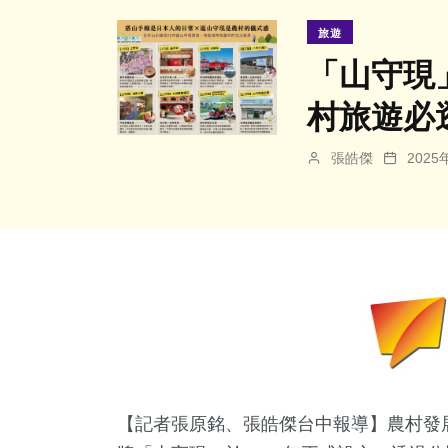
旅遊
「山守現
村旅遊必
張皓傑
202
【記者張原銘、張皓傑台中報導】農村發