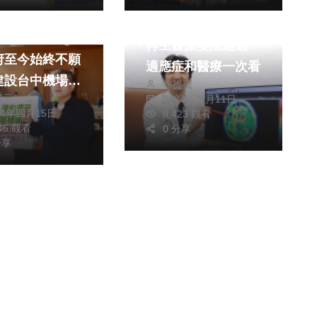
旅遊
健康及醫療
綜合
台北看天下」中
再生醫療雙法通過
府至今始終不願
適應症和醫療一次看
建設台中機場
季從茂
獻元
2024年六月11日
黨台中市議員李
24年四月15日
8,423 觀看
為唯有盧秀燕市
646 觀看
0 分享
後參選總統才能
分享
會改善