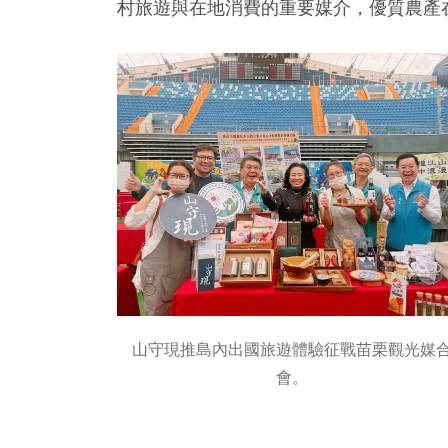
村旅遊與在地消費的重要媒介，優質農產
山守現推島內出國旅遊體驗征戰苗栗觀光媒
會。