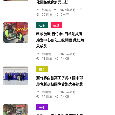
化國際教育多元出訪
鄭銘德
2026年八月08日
55 觀看
0 分享
社會
生活
料敵從嚴 新竹市9日啟動災害
應變中心強化三級開設 嚴防颱
風成災
鄭銘德
2026年八月08日
91 觀看
0 分享
藝文
新竹縣自強高工了得！國中部
勇奪新加坡國際管樂大賽銀獎
鄭銘德
2026年八月08日
83 觀看
0 分享
美食