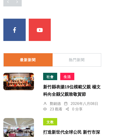
最新新聞
熱門新聞
社會
生活
新竹縣表揚19位模範父親 楊文
科向全縣父親致敬賀節
鄭銘德
2026年八月08日
23 觀看
0 分享
文教
打造新世代全球公民 新竹市深