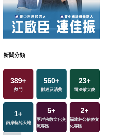
新聞分類
15
+
38
+
1234
+
1835
+
海峽論壇專區
2024立委選戰
政治
生活
80
+
12
+
73
+
文
美食
演唱會
影視