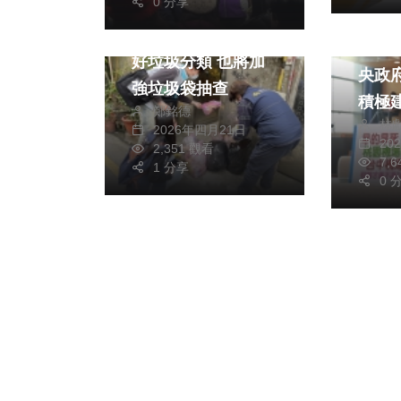
0 分享
社會
生活
政治
新竹市環保局呼籲做
「從
好垃圾分類 也將加
央政
強垃圾袋抽查
積極
鄭銘德
林
國民
2026年四月21日
20
2,351 觀看
中認
7,
1 分享
長之
0 
有機