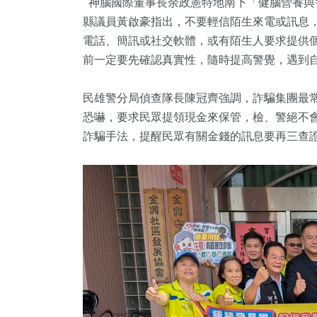
神腦國際董事長余政憲特地南下「健腦營養與智
縣議員黃啟豪指出，不要輕信陌生來電或訊息
電話、簡訊或社交軟體，或有陌生人要求提供
前一定要先確認真實性，隨時提高警覺，遇到
民雄警分局偵查隊長陳冠齊強調，詐騙集團最
恐嚇，要求民眾提領現金來保管，檢、警絕不
詐騙手法，提醒民眾有關金錢的訊息要再三查