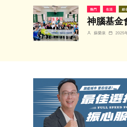
熱門
生活
綜
神腦基金
蘇榮泉
202