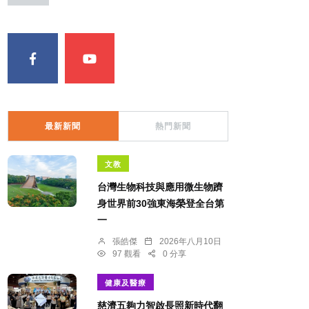
最新新聞
熱門新聞
文教
台灣生物科技與應用微生物躋
身世界前30強東海榮登全台第
一
張皓傑
2026年八月10日
97 觀看
0 分享
健康及醫療
慈濟五夠力智啟長照新時代翻