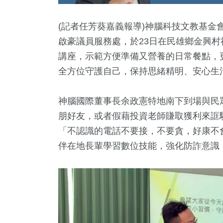
(記者任芳葵嘉義報導)神腦科技文教基金
啟豪議員服務處，於23日在民雄鄉金興
講座，示範方便準備又營養的日常餐點，
全方位守護自己，保持思緒精明、安心生
神腦國際董事長余政憲特地南下到場與民
朋好友，或者假藉投資老師賺取獲利來誆
8
+
112
+
3
+
0
+
16
+
「不認識的電話不要接，不要貪，好康不
門
財經及消費
評論
兩岸藝苑天地
美食
伴在地長輩學習數位技能，強化防詐意識
+
2
+
451
+
3金鐘獎
綜藝
生活