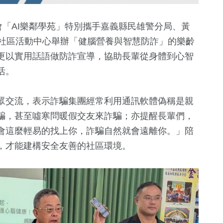
會「AI樂鄰學苑」特別攜手嘉義縣民雄警分局、黃
村社區活動中心舉辦「健腦營養與智慧防詐」的樂齡
更以實用話語做防詐宣導，協助長輩從身體到心智
活。
眾交流，表示詐騙集團經常利用通訊軟體偽稱是親
騙，甚至噓寒問暖假交友來詐騙；亦提醒長輩們，
1
+
7
+
92
+
會這麼輕易的找上你，詐騙自然就會遠離你。」陪
兩岸佛教文化交
2024立委選戰
旅遊
，才能建構安全友善的社區環境。
流專區
10
+
70
+
19
+
兩岸道教文化交
藝文
兩岸
流專區