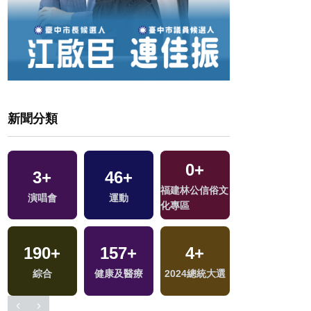
新聞分類
0
+
3
+
46
+
303
+
福建林公信俗文
演唱會
運動
政治
化專區
190
+
157
+
4
+
186
+
綜合
健康及醫療
2024總統大選
文教