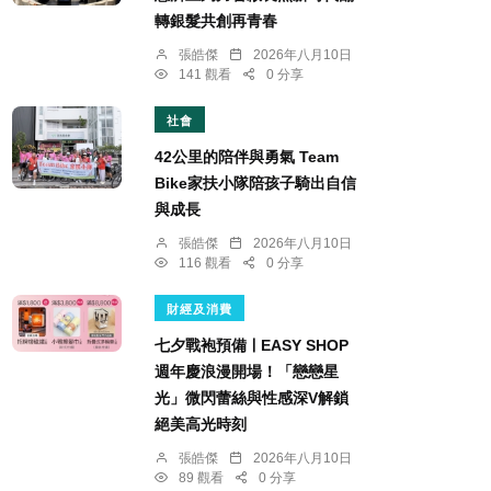
轉銀髮共創再青春
張皓傑
2026年八月10日
141 觀看
0 分享
社會
42公里的陪伴與勇氣 Team
Bike家扶小隊陪孩子騎出自信
與成長
張皓傑
2026年八月10日
116 觀看
0 分享
財經及消費
七夕戰袍預備ￜEASY SHOP
週年慶浪漫開場！「戀戀星
光」微閃蕾絲與性感深V解鎖
絕美高光時刻
張皓傑
2026年八月10日
89 觀看
0 分享