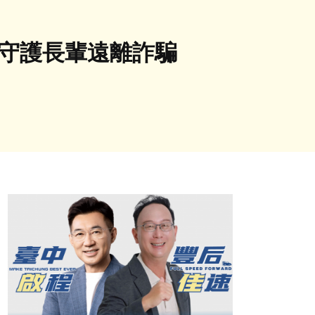
苑守護長輩遠離詐騙