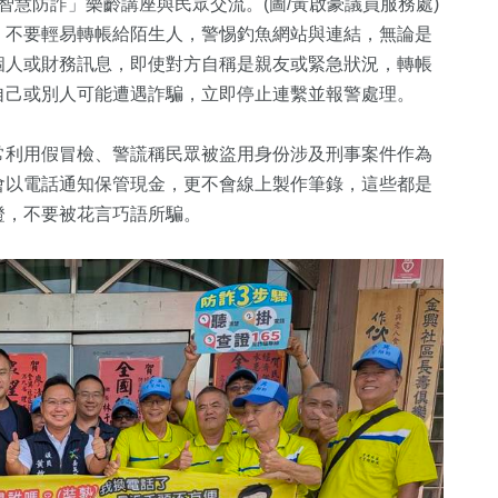
慧防詐」樂齡講座與民眾交流。(圖/黃啟豪議員服務處)
，不要輕易轉帳給陌生人，警惕釣魚網站與連結，無論是
個人或財務訊息，即使對方自稱是親友或緊急狀況，轉帳
自己或別人可能遭遇詐騙，立即停止連繫並報警處理。
常利用假冒檢、警謊稱民眾被盜用身份涉及刑事案件作為
會以電話通知保管現金，更不會線上製作筆錄，這些都是
證，不要被花言巧語所騙。