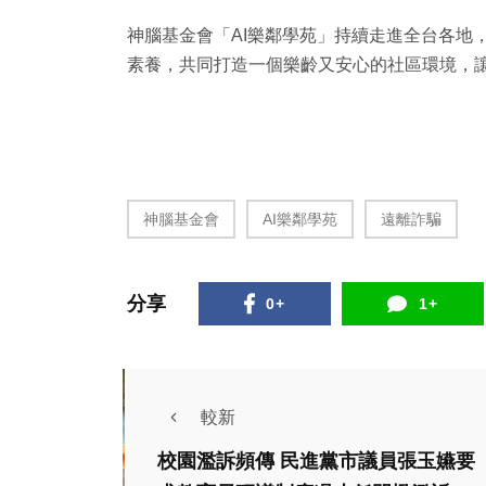
神腦基金會「AI樂鄰學苑」持續走進全台各地
素養，共同打造一個樂齡又安心的社區環境，
神腦基金會
AI樂鄰學苑
遠離詐騙
分享
0+
1+
較新
校園濫訴頻傳 民進黨市議員張玉嬿要