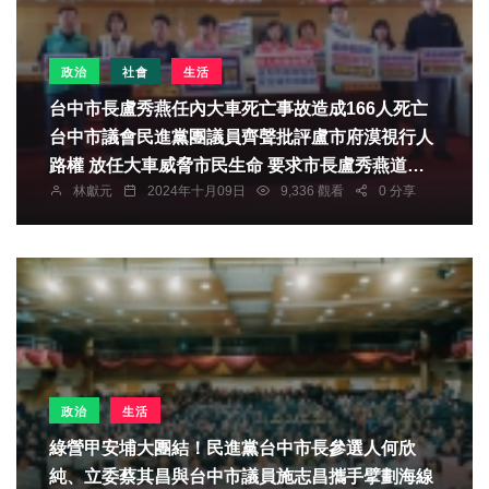
政治
社會
生活
台中市長盧秀燕任內大車死亡事故造成166人死亡
台中市議會民進黨團議員齊聲批評盧市府漠視行人
路權 放任大車威脅市民生命 要求市長盧秀燕道
林獻元
2024年十月09日
9,336 觀看
0 分享
歉、交通局長葉昭甫下台 中市府：多管齊下守護道
安
政治
生活
綠營甲安埔大團結！民進黨台中市長參選人何欣
純、立委蔡其昌與台中市議員施志昌攜手擘劃海線