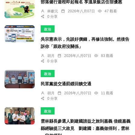
部落健行遊程即起報名 享溫泉飯店住宿優惠
林獻元
2026年八月07日
47 觀看
0 分享
政治
吳宗憲表示，先談好價錢，再修法強制。然後告
訴你「跟政府沒關係」
胡月
2026年八月07日
83 觀看
0 分享
政治
民眾黨提交通罰鍰回饋交通
胡月
2026年八月07日
11 觀看
0 分享
政治
雲林縣長參選人劉建國請益之旅到嘉義 借鏡嘉義
縣經驗提三大政見 劉建國：嘉義做得到，雲林