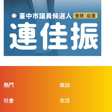
熱門
政治
社會
生活