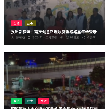
生活
綜合
投出新豬味 南投創意料理競賽暨豬豬嘉年華登場
陳朝枝
2024年十二月20日
5,276 觀看
0 分享
政治
社會
生活