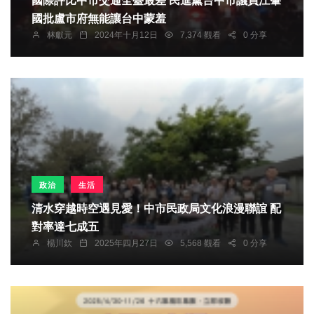
國際評比中市交通全臺最差 民進黨台中市議員江肇
國批盧市府無能讓台中蒙羞
林獻元
2024年十月12日
7,374 觀看
0 分享
政治
生活
清水穿越時空遇見愛！中市民政局文化浪漫聯誼 配
對率達七成五
楊川欽
2025年四月27日
5,568 觀看
0 分享