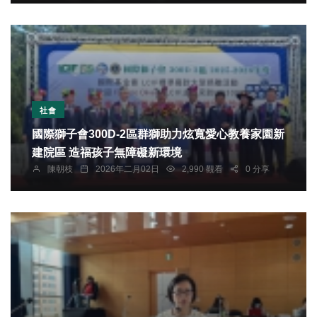
社會
國際獅子會300D-2區群獅助力炫寬愛心教養家園新
建院區 造福孩子無障礙新環境
陳朝枝
2026年二月02日
2,990 觀看
0 分享