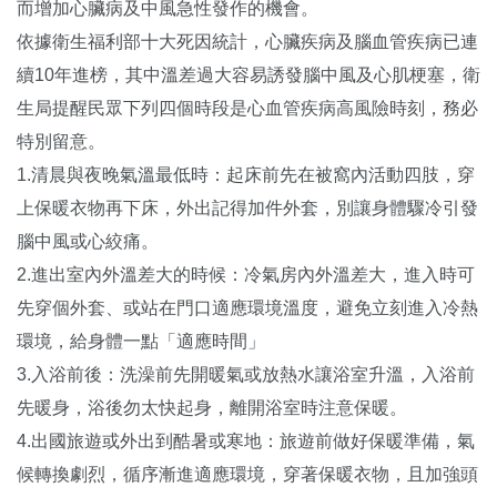
而增加心臟病及中風急性發作的機會。
依據衛生福利部十大死因統計，心臟疾病及腦血管疾病已連
續10年進榜，其中溫差過大容易誘發腦中風及心肌梗塞，衛
生局提醒民眾下列四個時段是心血管疾病高風險時刻，務必
特別留意。
1.清晨與夜晚氣溫最低時：起床前先在被窩內活動四肢，穿
上保暖衣物再下床，外出記得加件外套，別讓身體驟冷引發
腦中風或心絞痛。
2.進出室內外溫差大的時候：冷氣房內外溫差大，進入時可
先穿個外套、或站在門口適應環境溫度，避免立刻進入冷熱
環境，給身體一點「適應時間」
3.入浴前後：洗澡前先開暖氣或放熱水讓浴室升溫，入浴前
先暖身，浴後勿太快起身，離開浴室時注意保暖。
4.出國旅遊或外出到酷暑或寒地：旅遊前做好保暖準備，氣
候轉換劇烈，循序漸進適應環境，穿著保暖衣物，且加強頭