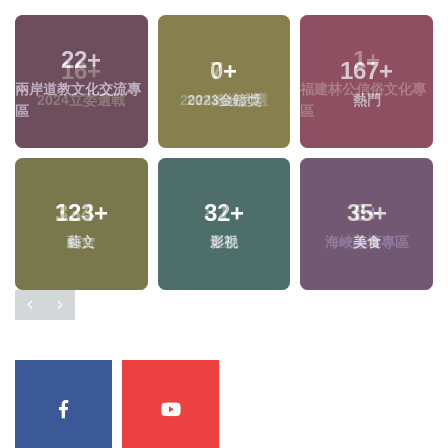
1
+
16
+
7
+
福建林公信俗文化專
2024立委選戰
2024總統大選
區
334
+
81
+
6
+
綜合
運動
海峽論壇專區