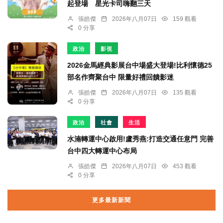
起登場 星光卡司嗨翻三天
張皓傑
2026年八月07日
159 觀看
0 分享
政治
影視
2026金馬經典影展台中場盛大登場!比利懷德25
部名作齊聚台中 限量好禮回饋影迷
張皓傑
2026年八月07日
135 觀看
0 分享
政治
社會
生活
水湳轉運中心啟用!盧秀燕:打造交通任意門 完善
台中四大轉運中心布局
張皓傑
2026年八月07日
453 觀看
0 分享
更多最新新聞