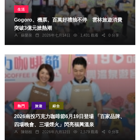
生活
Gogoro、機票、百萬好禮抽不停 雲林旅遊消費
突破3億元掀熱潮
蘇榮泉
2026年七月14日
1,431 觀看
0 分享
熱門
旅遊
綜合
2026南投巧克力咖啡節6月19日登場 「百家品牌、
四場晚會、三場煙火」閃亮福興溫泉
陳朝枝
2026年六月12日
2,579 觀看
0 分享