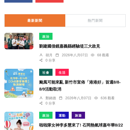
最新新聞
熱門新聞
政治
劉建國借鏡嘉義縣經驗堤三大政見
胡月
2026年八月07日
68 觀看
0 分享
社會
生活
颱風可能來亂 新竹市宣佈「港港好」首週8/8-
8/9活動取消
鄭銘德
2026年八月07日
636 觀看
0 分享
政治
運動
旅遊
啦啦隊女神李多慧來了! 石岡熱氣球嘉年華8/22