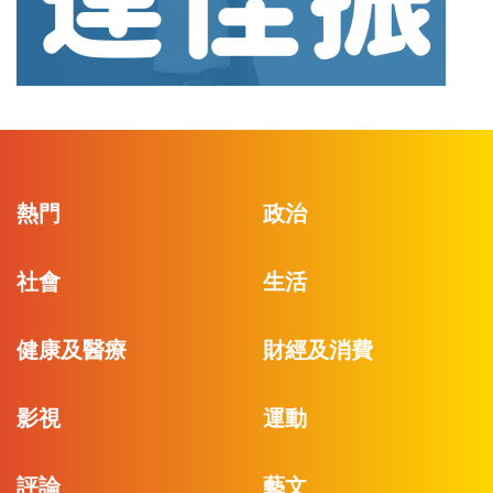
熱門
政治
社會
生活
健康及醫療
財經及消費
影視
運動
評論
藝文