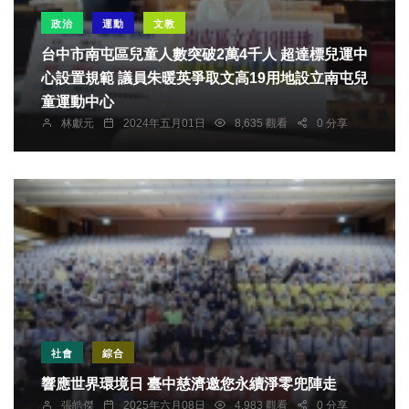
政治
運動
文教
台中市南屯區兒童人數突破2萬4千人 超達標兒運中
心設置規範 議員朱暖英爭取文高19用地設立南屯兒
童運動中心
林獻元
2024年五月01日
8,635 觀看
0 分享
社會
綜合
響應世界環境日 臺中慈濟邀您永續淨零兜陣走
張皓傑
2025年六月08日
4,983 觀看
0 分享