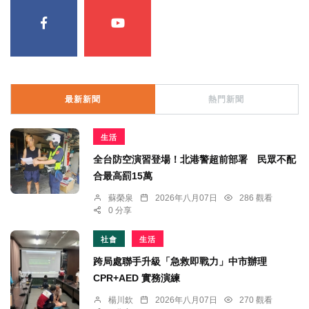
最新新聞
熱門新聞
生活
全台防空演習登場！北港警超前部署 民眾不配
合最高罰15萬
蘇榮泉
2026年八月07日
286 觀看
0 分享
社會
生活
跨局處聯手升級「急救即戰力」中市辦理
CPR+AED 實務演練
楊川欽
2026年八月07日
270 觀看