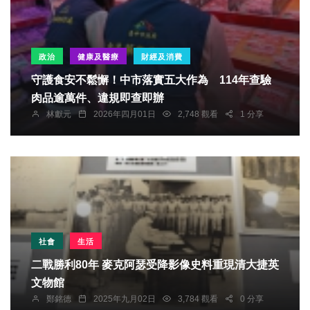
政治
健康及醫療
財經及消費
守護食安不鬆懈！中市落實五大作為 114年查驗
肉品逾萬件、違規即查即辦
林獻元
2026年四月01日
2,748 觀看
1 分享
社會
生活
二戰勝利80年 麥克阿瑟受降影像史料重現清大捷英
文物館
鄭銘德
2025年九月02日
3,784 觀看
0 分享