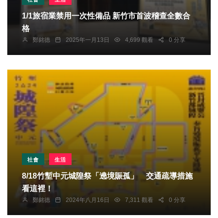
1/1旅宿業禁用一次性備品 新竹市首波稽查全數合
格
鄭銘德
2025年一月13日
4,699 觀看
0 分享
社會
生活
8/18竹塹中元城隍祭「遶境賑孤」 交通疏導措施
看這裡！
鄭銘德
2024年八月16日
7,311 觀看
0 分享