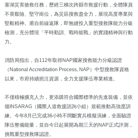
塞湖災害搶救任務，歷經三梯次跨縣市救援行動，全體隊員
不畏艱險、堅守崗位，為災區搜救盡全力，展現高度專業與
堅毅精神。甫自前線返隊，即無縫投入重型搜救隊能力分級
檢測，充分體現「平時勤訓、戰時能戰」的實踐精神與行動
力。
消防局指出，自112年取得NAP國家搜救能力分級認證
（National Accreditation Process, NAP）中型搜救隊資格
以來，市府持續挹注資源，全力支援隊伍專業精進。
不僅積極擴充人力，更添購符合國際標準的先進裝備，並依
循INSARAG（國際人道救援諮詢小組）規範推動高強度訓
練。今年8月已完成36小時不間斷實兵模擬演練，全面驗證
隊伍整備能量，並自今日起展開為期三天的NAP正式評測，
挑戰重型搜救隊認證。