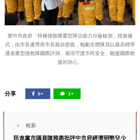
臺中市政府「特種搜救隊重型隊伍能力分級檢測」授旗儀
式，由市長盧秀燕市長親自授旗，勉勵全體隊員以最高標準
通過重型搜救隊國際評測，展現守護市民安全、馳援國際救
援的決心。
分享
0+
1+
較新
民進黨市議員陳雅惠批評中市府經濟弱勢兒少