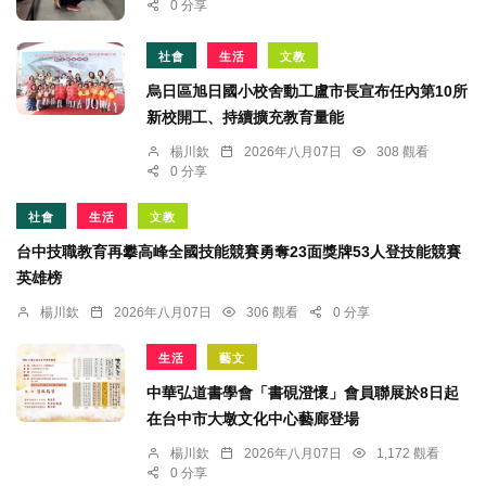
0 分享
社會
生活
文教
烏日區旭日國小校舍動工盧市長宣布任內第10所
新校開工、持續擴充教育量能
楊川欽
2026年八月07日
308 觀看
0 分享
社會
生活
文教
台中技職教育再攀高峰全國技能競賽勇奪23面獎牌53人登技能競賽
英雄榜
楊川欽
2026年八月07日
306 觀看
0 分享
生活
藝文
中華弘道書學會「書硯澄懷」會員聯展於8日起
在台中市大墩文化中心藝廊登場
楊川欽
2026年八月07日
1,172 觀看
0 分享