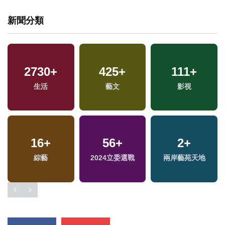
新聞分類
2730
+
425
+
111
+
生活
藝文
影視
16
+
56
+
2
+
綜藝
2024立委選戰
兩岸藝苑天地