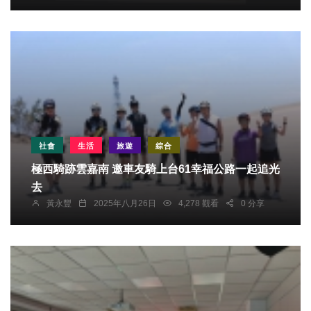
社會
生活
旅遊
綜合
極西騎跡雲嘉南 邀車友騎上台61幸福公路一起追光
去
黃永豐
2025年八月26日
4,278 觀看
0 分享