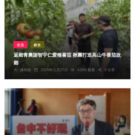
生活
綜合
返鄉青農謝智宇仁愛種蕃茄 揪團打造高山牛番茄故
鄉
陳朝枝
2025年六月27日
4,890 觀看
0 分享