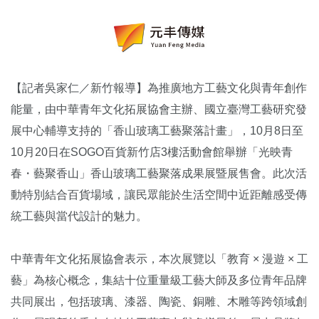
【記者吳家仁／新竹報導】為推廣地方工藝文化與青年創作
能量，由中華青年文化拓展協會主辦、國立臺灣工藝研究發
展中心輔導支持的「香山玻璃工藝聚落計畫」，10月8日至
10月20日在SOGO百貨新竹店3樓活動會館舉辦「光映青
春・藝聚香山」香山玻璃工藝聚落成果展暨展售會。此次活
動特別結合百貨場域，讓民眾能於生活空間中近距離感受傳
統工藝與當代設計的魅力。
中華青年文化拓展協會表示，本次展覽以「教育 × 漫遊 × 工
藝」為核心概念，集結十位重量級工藝大師及多位青年品牌
共同展出，包括玻璃、漆器、陶瓷、銅雕、木雕等跨領域創