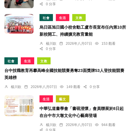
0 分享
社會
生活
文教
烏日區旭日國小校舍動工盧市長宣布任內第10所
新校開工、持續擴充教育量能
楊川欽
2026年八月07日
153 觀看
0 分享
社會
生活
文教
台中技職教育再攀高峰全國技能競賽勇奪23面獎牌53人登技能競賽
英雄榜
楊川欽
2026年八月07日
149 觀看
0 分享
生活
藝文
中華弘道書學會「書硯澄懷」會員聯展於8日起
在台中市大墩文化中心藝廊登場
楊川欽
2026年八月07日
944 觀看
0 分享