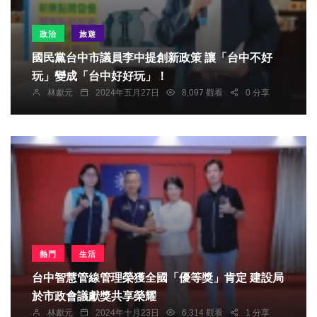
政治
旅遊
國民黨台中市議員李中提創新政策 讓「台中不好
玩」變成「台中好好玩」！
林獻元
2024年五月27日
8,097 觀看
0 分享
熱門
生活
台中智慧管線管理榮獲全國「優等獎」肯定 建設局
於市政會議獻獎共享榮耀
林獻元
2024年十月23日
6,314 觀看
1 分享