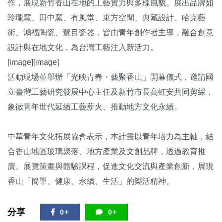
作，展現新竹香山在地的工藝實力與多樣風貌。展出品牌如
玲瓏窯、田中窯、有風堂、東方空間、典藏設計、哈克藝
術、鴻福陶瓷、鶯目瓷器，皆由青年創作者主導，融合創意
設計與在地文化，為台灣工藝注入新活力。
[image][image]
活動現場並舉辦「光映青春・藝聚香山」開幕儀式，邀請國
立臺灣工藝研究發展中心主任及新竹市長高虹安共同剪綵，
象徵青年世代延續工藝薪火、推動地方文化永續。
中華青年文化拓展協會表示，本計畫以青年培力為主軸，結
合香山地區玻璃聚落、地方產業及文創品牌，透過教育推
廣、展覽策畫與體驗課程，促進文化交流與產業創新，展現
香山「簡單、健康、永續、生活」的樂活精神。
分享
0+
0+