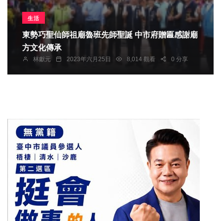
生活
東勢巧聖仙師祖廟魯班先師聖誕 中市府贈匾感謝廟
方文化傳承
林獻元
2023年六月25日
8,014 觀看
0 分享