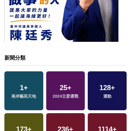
新聞分類
1
+
25
+
128
+
兩岸藝苑天地
2024立委選戰
運動
173
+
236
+
1114
+