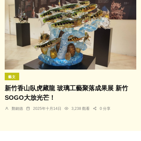
藝文
新竹香山臥虎藏龍 玻璃工藝聚落成果展 新竹
SOGO大放光芒！
鄭銘德
2025年十月14日
3,238 觀看
0 分享