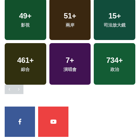
49
+
51
+
15
+
影視
兩岸
司法放大鏡
461
+
7
+
734
+
綜合
演唱會
政治