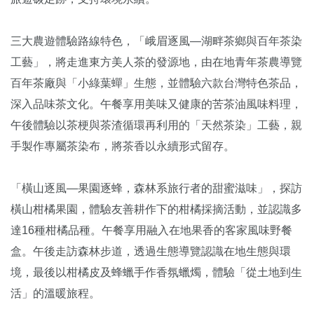
三大農遊體驗路線特色，「峨眉逐風—湖畔茶鄉與百年茶染
工藝」，將走進東方美人茶的發源地，由在地青年茶農導覽
百年茶廠與「小綠葉蟬」生態，並體驗六款台灣特色茶品，
深入品味茶文化。午餐享用美味又健康的苦茶油風味料理，
午後體驗以茶梗與茶渣循環再利用的「天然茶染」工藝，親
手製作專屬茶染布，將茶香以永續形式留存。
「橫山逐風—果園逐蜂，森林系旅行者的甜蜜滋味」，探訪
橫山柑橘果園，體驗友善耕作下的柑橘採摘活動，並認識多
達16種柑橘品種。午餐享用融入在地果香的客家風味野餐
盒。午後走訪森林步道，透過生態導覽認識在地生態與環
境，最後以柑橘皮及蜂蠟手作香氛蠟燭，體驗「從土地到生
活」的溫暖旅程。