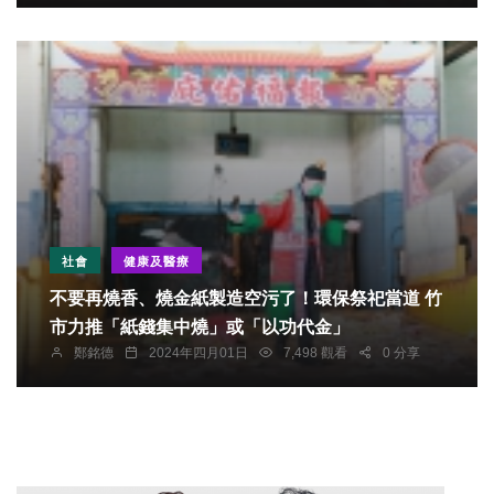
社會
健康及醫療
不要再燒香、燒金紙製造空污了！環保祭祀當道 竹
市力推「紙錢集中燒」或「以功代金」
鄭銘德
2024年四月01日
7,498 觀看
0 分享