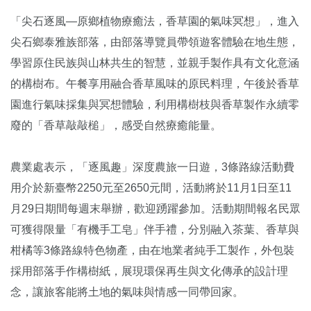
「尖石逐風—原鄉植物療癒法，香草園的氣味冥想」，進入
尖石鄉泰雅族部落，由部落導覽員帶領遊客體驗在地生態，
學習原住民族與山林共生的智慧，並親手製作具有文化意涵
的構樹布。午餐享用融合香草風味的原民料理，午後於香草
園進行氣味採集與冥想體驗，利用構樹枝與香草製作永續零
廢的「香草敲敲槌」，感受自然療癒能量。
農業處表示，「逐風趣」深度農旅一日遊，3條路線活動費
用介於新臺幣2250元至2650元間，活動將於11月1日至11
月29日期間每週末舉辦，歡迎踴躍參加。活動期間報名民眾
可獲得限量「有機手工皂」伴手禮，分別融入茶葉、香草與
柑橘等3條路線特色物產，由在地業者純手工製作，外包裝
採用部落手作構樹紙，展現環保再生與文化傳承的設計理
念，讓旅客能將土地的氣味與情感一同帶回家。