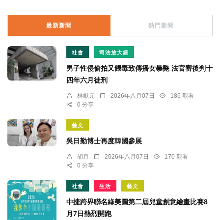
最新新聞
熱門新聞
社會
司法放大鏡
男子性侵偷拍又餵毒致傳播女暴斃 法官審後判十
四年六月徒刑
林獻元
2026年八月07日
186 觀看
0 分享
藝文
吳日勤博士再度韓國參展
胡月
2026年八月07日
170 觀看
0 分享
社會
生活
藝文
中捷跨界聯名綠美圖第二屆兒童創意繪畫比賽8
月7日熱烈開跑