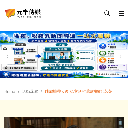
Home
活動花絮
峨眉地靈人傑 楊文科推薦故鄉6款茗茶