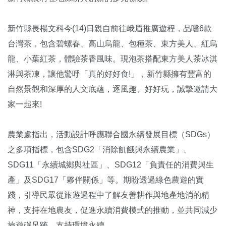
新竹縣長楊文科今(14)日親自前往峨眉推廣遊程，品嚐6款
台灣茶，包含碧螺春、高山烏龍、包種茶、東方美人、紅烏
龍、小葉紅茶，體驗茶香風味。現泡茶搭配東方美人茶冰淇
淋與茶凍，讓他驚呼「真的好好食!」，新竹縣擁有豐富的
自然景觀和深厚的人文底蘊，逐風趣、好好玩，誠摯邀請大
家一起來!
農業處指出，活動設計呼應聯合國永續發展目標（SDGs）
之多項指標，包含SDG2「消除飢餓與永續農業」、
SDG11「永續城鄉與社區」、SDG12「負責任的消費與生
產」及SDG17「夥伴關係」等。期盼透過綠色農遊的實
踐，引導民眾從旅遊過程中了解友善耕作與地產地消的精
神，支持在地農友，促進永續消費模式的推動，並共同減少
旅遊碳足跡，支持環境永續。