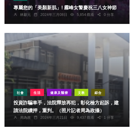
專屬您的「美顏新肌」! 霧峰女警慶祝三八女神節
林獻元
2024年三月08日
5,854 觀看
0 分享
社會
生活
健康及醫療
文教
綜合
投資詐騙車手，法院釋放再犯，彰化檢方起訴，建
請法院續押，重判。（照片記者周為政攝）
周為政
2024年三月21日
9,437 觀看
1 分享