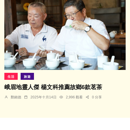
生活
旅遊
峨眉地靈人傑 楊文科推薦故鄉6款茗茶
鄭銘德
2025年十月14日
2,996 觀看
0 分享