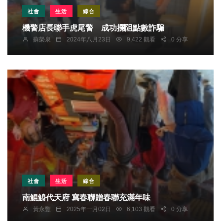
社會
生活
綜合
機警店長聯手虎尾警 成功攔阻點數詐騙
蘇榮泉
2024年八月23日
9,422 觀看
0 分享
社會
生活
綜合
南鯤鯓代天府 寫春聯贈春聯充滿年味
黃永豐
2025年一月02日
6,103 觀看
0 分享