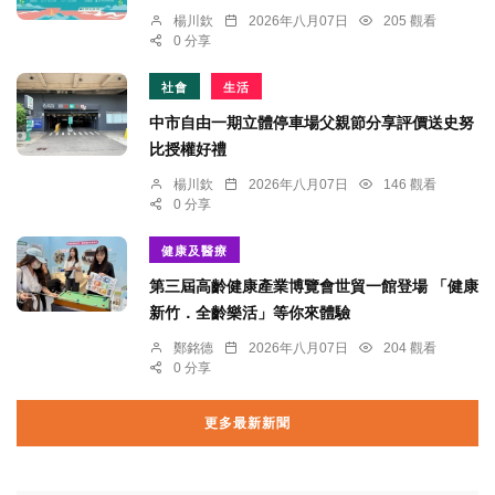
楊川欽
2026年八月07日
205 觀看
0 分享
社會
生活
中市自由一期立體停車場父親節分享評價送史努
比授權好禮
楊川欽
2026年八月07日
146 觀看
0 分享
健康及醫療
第三屆高齡健康產業博覽會世貿一館登場 「健康
新竹．全齡樂活」等你來體驗
鄭銘德
2026年八月07日
204 觀看
0 分享
更多最新新聞