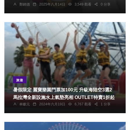
鄭銘德
2025年八月14日
3,549 觀看
0 分享
旅遊
暑假限定 麗寶樂園門票加100元 升級海陸空3選2
馬拉灣全新設施水上氣墊亮相 OUTLET特賣1折起
林獻元
2024年六月19日
6,767 觀看
1 分享