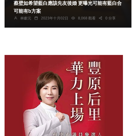
蔡壁如希望藍白應該先友後婚 更曝光可能有藍白合
可能有b方案
林獻元
2023年十月02日
8,068 觀看
0 分享