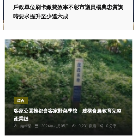
戶政單位刷卡繳費效率不彰市議員楊典忠質詢
時要求提升至少達六成
綜合
客家公園推都會客家野菜學校 建構食農教育完整
產業鏈
編輯部
2024年九月05日
9,231 觀看
0 分享