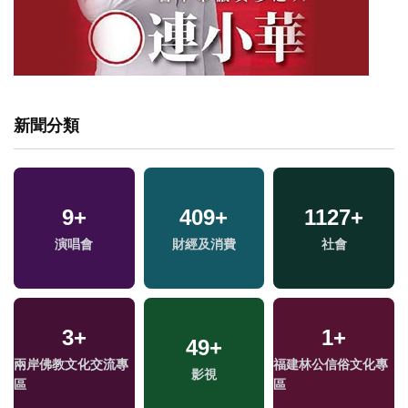
新聞分類
9
+
409
+
1127
+
演唱會
財經及消費
社會
3
+
1
+
49
+
兩岸佛教文化交流專
福建林公信俗文化專
影視
區
區