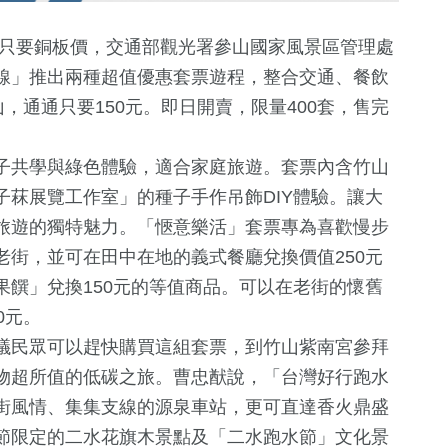
行只要銅板價，交通部觀光署參山國家風景區管理處
線」推出兩種超值優惠套票遊程，整合交通、餐飲
，通通只要150元。即日開賣，限量400套，售完
子共學與綠色體驗，適合家庭旅遊。套票內含竹山
菻展覽工作室」的種子手作吊飾DIY體驗。讓大
旅遊的獨特魅力。「愜意樂活」套票專為喜歡慢步
245
+
42
+
5053
+
2482
+
街，並可在田中在地的義式餐廳兌換價值250元
統大選
影視
演唱會
社會
文教
饌」兌換150元的等值商品。可以在老街的懷舊
0元。
議民眾可以趕快購買這組套票，到竹山紫南宮參拜
4046
+
49
+
1838
+
267
+
物超所值的低碳之旅。曹忠猷說，「台灣好行跑水
化交
政治
海峽論壇專區
財經及消費
美食
街風情、集集支線的源泉車站，更可直達香火鼎盛
節限定的二水花旗木景點及「二水跑水節」文化景