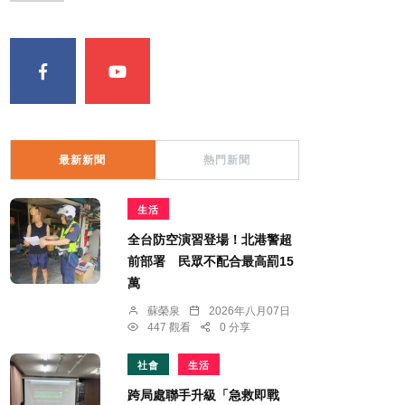
最新新聞
熱門新聞
生活
全台防空演習登場！北港警超
前部署 民眾不配合最高罰15
萬
蘇榮泉
2026年八月07日
447 觀看
0 分享
社會
生活
跨局處聯手升級「急救即戰