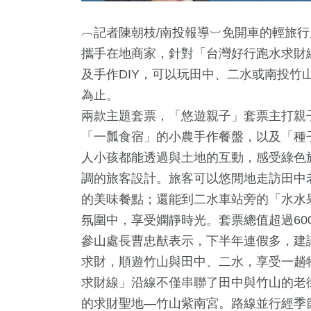
︹記者陳朝枝/南投報導︺免開車的輕旅
攜手在地商家，針對「台灣好行跑水求財
及手作DIY，可以玩田中、二水或南投竹山
為止。
兩款主題套票，「悠遊親子」套票主打親
「一瓢食宿」的小農手作餐盤，以及「種子
人小孩都能透過與土地的互動，感受綠色
5
+
64
+
6015
+
56
+
調的旅客設計。旅客可以悠閒地走訪田中老
教文化交
評論
生活
2024總
的美味餐點；還能到二水車站旁的「水水果
氛圍中，享受嫻靜時光。套票總值超過60
17
+
參山處長曹忠猷表示，下半年連假多，建
254
+
求財，順遊竹山與田中、二水，享受一趟
兩岸佛教文
兩岸
流專區
求財線」沿線不僅串聯了田中與竹山的老
的求財聖地—竹山紫南宮。路線並行經季