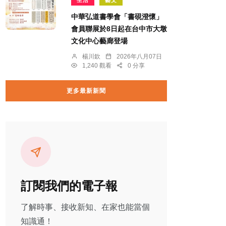
中華弘道書學會「書硯澄懷」
會員聯展於8日起在台中市大墩
文化中心藝廊登場
楊川欽
2026年八月07日
1,240 觀看
0 分享
更多最新新聞
訂閱我們的電子報
了解時事、接收新知、在家也能當個
知識通！