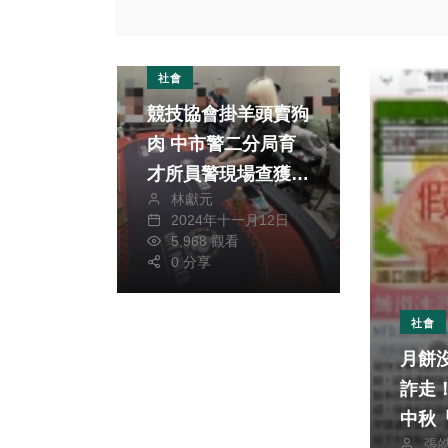
社會
競技協會掛羊頭賣狗
肉 中市警二分局育
才所員警現場查獲五
林獻元
十七人
2024年十一月12日
5,968 觀看
0 分享
社會
月餅沒吃
詐走
中秋
張