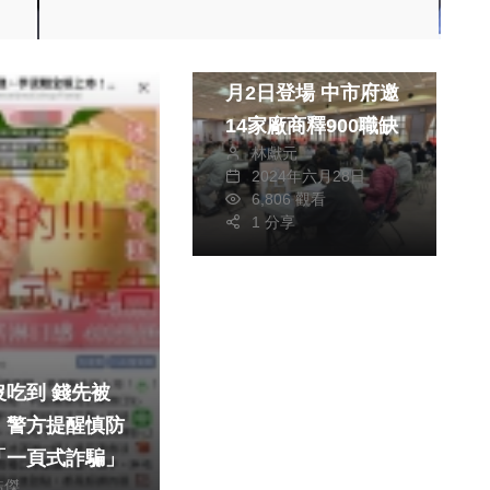
政治
財經及消費
台中市北屯區徵才7
月2日登場 中市府邀
14家廠商釋900職缺
林獻元
2024年六月28日
6,806 觀看
1 分享
到 錢先被
！警方提醒慎防
「一頁式詐騙」
皓傑