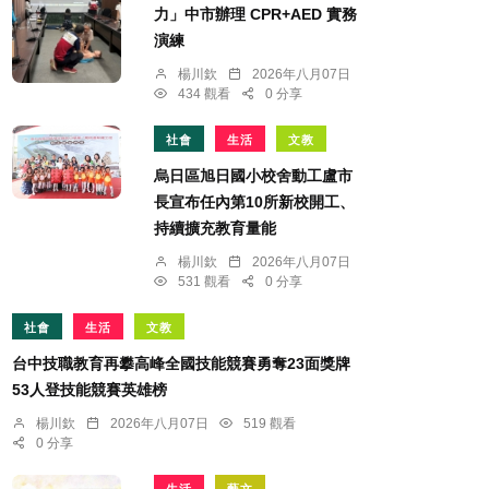
力」中市辦理 CPR+AED 實務
演練
楊川欽
2026年八月07日
434 觀看
0 分享
社會
生活
文教
烏日區旭日國小校舍動工盧市
長宣布任內第10所新校開工、
持續擴充教育量能
楊川欽
2026年八月07日
531 觀看
0 分享
社會
生活
文教
台中技職教育再攀高峰全國技能競賽勇奪23面獎牌
53人登技能競賽英雄榜
楊川欽
2026年八月07日
519 觀看
0 分享
生活
藝文