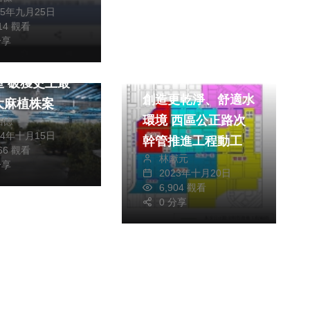
25年九月25日
314 觀看
分享
市警局直搗千萬
政治
生活
上最
創造更乾淨、舒適水
大麻植株案
環境 西區公正路次
銘德
24年十月15日
幹管推進工程動工
966 觀看
林獻元
分享
2023年十月20日
6,904 觀看
0 分享