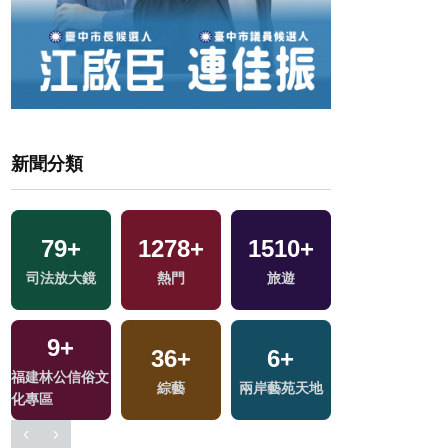
新聞分類
79
+
1278
+
1510
+
938
+
司法放大鏡
熱門
旅遊
藝文
9
+
36
+
6
+
2102
+
福建林公信俗文
綜藝
兩岸藝苑天地
健康及醫療
化專區