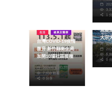
20
3,
社會
1 
新竹
無塵室 破獲史
生活
健康及醫療
大宗
台灣COVID-19疫情
鄭
微升 新竹縣衛生局
20
5,
加開10場社區接種
0 
鄭銘德
2024年五月22日
7,939 觀看
0 分享