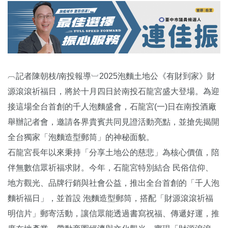
︹記者陳朝枝/南投報導︺2025泡麵土地公《有財到家》財
源滾滾祈福日，將於十月四日於南投石龍宮盛大登場。為迎
接這場全台首創的千人泡麵盛會，石龍宮(一)日在南投酒廠
舉辦記者會，邀請各界貴賓共同見證活動亮點，並搶先揭開
全台獨家「泡麵造型郵筒」的神秘面貌。
石龍宮長年以來秉持「分享土地公的慈悲」為核心價值，陪
伴無數信眾祈福求財。今年，石龍宮特別結合 民俗信仰、
地方觀光、品牌行銷與社會公益，推出全台首創的「千人泡
麵祈福日」，並首設 泡麵造型郵筒，搭配「財源滾滾祈福
明信片」郵寄活動，讓信眾能透過書寫祝福、傳遞好運，推