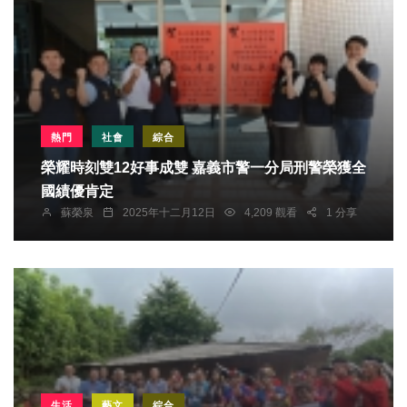
熱門
社會
綜合
榮耀時刻雙12好事成雙 嘉義市警一分局刑警榮獲全
國績優肯定
蘇榮泉
2025年十二月12日
4,209 觀看
1 分享
生活
藝文
綜合