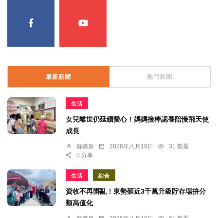
最新新聞
熱門新聞
生活
女兒離世仍延續愛心！媽媽接棒認養陪慢飛天使
成長
蘇榮泉
2026年八月10日
31 觀看
0 分享
生活
綜合
資收不再髒亂！東勢砸近3千萬升級貯存場拚分
類高值化