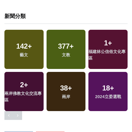
新聞分類
1
+
142
+
377
+
福建林公信俗文化專
藝文
文教
區
2
+
38
+
18
+
兩岸佛教文化交流專
兩岸
2024立委選戰
區