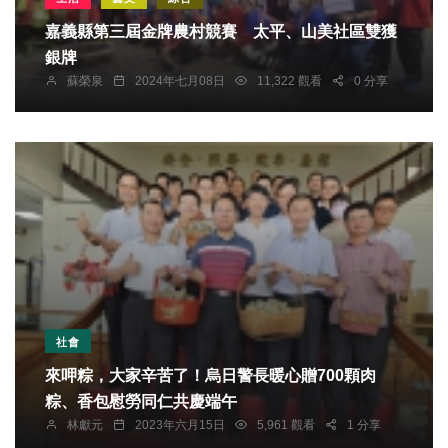
嘉義縣第三屆金牌農村競賽 太平、山美社區雙獲
銀牌
蘇榮泉
2024年七月08日
11,322 觀看
0 分享
社會
來呷粽，大家辛苦了！烏日警長暖心贈700顆肉
粽、香包慰勞同仁共慶端午
林獻元
2023年六月15日
5,961 觀看
1 分享