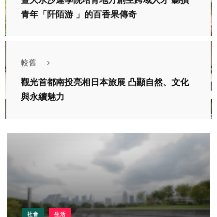
暨大水沙連學院培育地方創生跨域人才 聽損
青年「阡陌游 」的百香果傳奇
較舊
觀光首都南投亮相日本旅展 凸顯自然、文化
與永續魅力
社會
生活