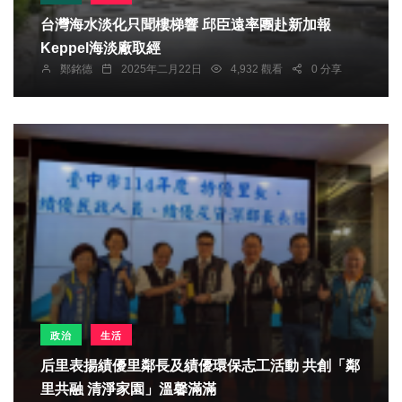
台灣海水淡化只聞樓梯響 邱臣遠率團赴新加報
Keppel海淡廠取經
鄭銘德
2025年二月22日
4,932 觀看
0 分享
政治
生活
后里表揚績優里鄰長及績優環保志工活動 共創「鄰
里共融 清淨家園」溫馨滿滿