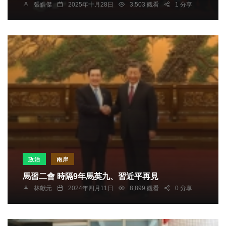
張皓傑
2025年十月28日
3,503 觀看
1 分享
政治
兩岸
馬習二會 時隔9年馬英九、習近平再見
林獻元
2024年四月11日
8,899 觀看
0 分享