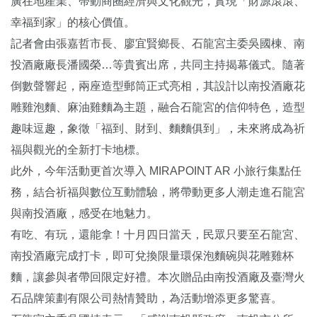
廣在地產業、帶動商圈經濟與文化觀光，實現「財源滾滾、
幸福到家」的核心價值。
記者會由張嘉哲市長、廖宜賢鄉長、石龍宮主委吳國棟、南
投酒廠廠長潘國榮…等貴賓出席，共同主持揭幕儀式。隨著
倒數聲響起，兩座造型郵筒正式亮相，其設計以南投酒廠花
雕雞泡麵、麻油雞麵為主題，融合石龍宮的信仰特色，造型
趣味逗趣，象徵「福到、財到、麵麵俱到」，未來將成為祈
福與觀光的全新打卡地標。
此外，今年活動更首次導入 MIRAPOINT AR 小旅行集點任
務，結合祈福與數位互動體驗，將帶動更多人潮走進石龍宮
與南投酒廠，感受在地魅力。
有吃、有玩，還能拿！十月四日當天，民眾只要至石龍宮、
南投酒廠完成打卡，即可兌換限量環保泡麵碗與花雕雞杯
麵，讓參與者帶回限定好禮。本次贈品由南投酒廠及臺灣火
石品牌策劃有限公司熱情贊助，為活動增添更多驚喜。