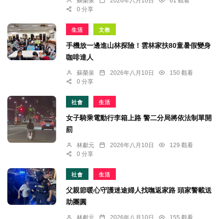
蘇榮泉
2026年八月10日
61 觀看
0 分享
生活
文教
手機放一邊進山林探險！雲林家扶80童暑假變身
咖啡達人
蘇榮泉
2026年八月10日
150 觀看
0 分享
社會
生活
女子騎乘電動行李箱上路 警二分局將依法制單開
罰
林獻元
2026年八月10日
129 觀看
0 分享
社會
生活
父親節暖心守護迷途婦人找嘸返家路 頭家警載送
助團圓
林獻元
2026年八月10日
155 觀看