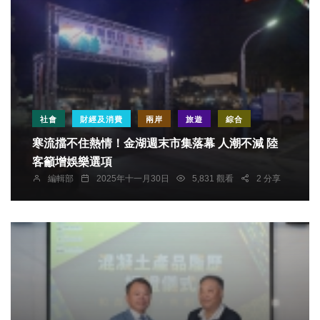
社會
財經及消費
兩岸
旅遊
綜合
寒流擋不住熱情！金湖週末市集落幕 人潮不減 陸
客籲增娛樂選項
編輯部
2025年十一月30日
5,831 觀看
2 分享