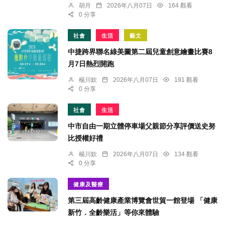
胡月
2026年八月07日
164 觀看
0 分享
社會
生活
藝文
中捷跨界聯名綠美圖第二屆兒童創意繪畫比賽8
月7日熱烈開跑
楊川欽
2026年八月07日
191 觀看
0 分享
社會
生活
中市自由一期立體停車場父親節分享評價送史努
比授權好禮
楊川欽
2026年八月07日
134 觀看
0 分享
健康及醫療
第三屆高齡健康產業博覽會世貿一館登場 「健康
新竹．全齡樂活」等你來體驗