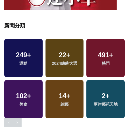
新聞分類
249
+
22
+
491
+
專
運動
2024總統大選
熱門
102
+
14
+
2
+
美食
綜藝
兩岸藝苑天地