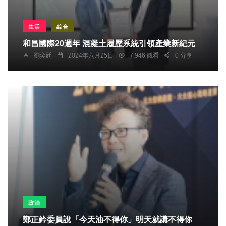
生活
綜合
和昌國際20週年 混凝土履歷系統引領產業新紀元
劉奕廷
2024年六月25日
7,946 觀看
0 分享
政治
鄭正鈐委員說「今天油不得你」明天就講不得你