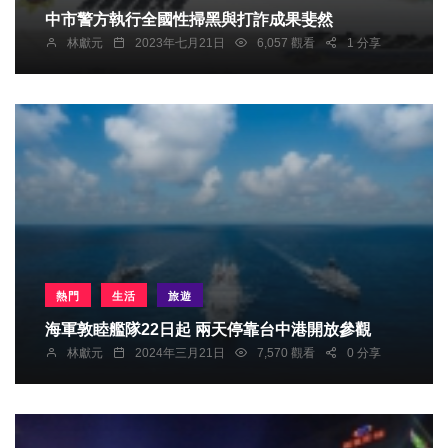
中市警方執行全國性掃黑與打詐成果斐然
林獻元
2023年七月21日
6,057 觀看
1 分享
熱門
生活
旅遊
海軍敦睦艦隊22日起 兩天停靠台中港開放參觀
林獻元
2024年三月21日
7,570 觀看
0 分享