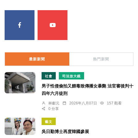
最新新聞
熱門新聞
社會
司法放大鏡
男子性侵偷拍又餵毒致傳播女暴斃 法官審後判十
四年六月徒刑
林獻元
2026年八月07日
157 觀看
0 分享
藝文
吳日勤博士再度韓國參展