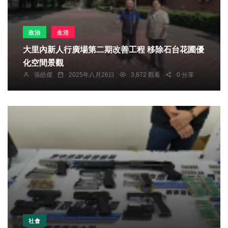
政治
生活
大里內新人行廣場第二期改善工程 移除石台花圃優
化空間景觀
張皓傑
2025年八月26日
3,872 觀看
0 分享
社會