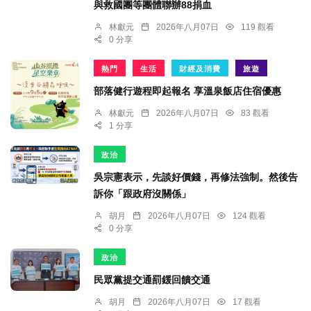
與救國團等團體聯辦88捐血
林獻元
2026年八月07日
119 觀看
0 分享
熱門
生活
財經及消費
旅遊
部落健行遊程即起報名 享溫泉飯店住宿優惠
林獻元
2026年八月07日
83 觀看
1 分享
政治
吳宗憲表示，先談好價錢，再修法強制。然後告
訴你「跟政府沒關係」
胡月
2026年八月07日
124 觀看
0 分享
政治
民眾黨提交通罰鍰回饋交通
胡月
2026年八月07日
17 觀看