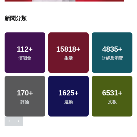
新聞分類
112
+
15818
+
4835
+
演唱會
生活
財經及消費
170
+
1625
+
6531
+
福
評論
運動
文教
區