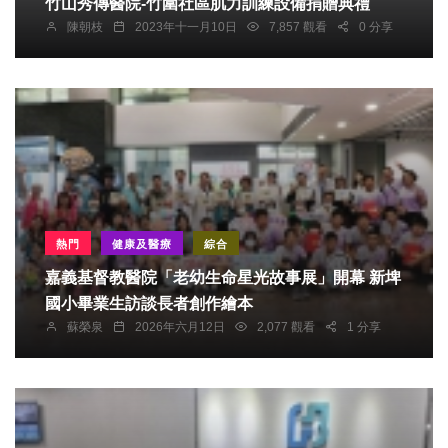
竹山秀傳醫院-竹圍社區肌力訓練設備捐贈典禮
陳朝枝
2023年十一月10日
7,857 觀看
0 分享
熱門
健康及醫療
綜合
嘉義基督教醫院「老幼生命星光故事展」開幕 新埤
國小畢業生訪談長者創作繪本
蘇榮泉
2026年六月12日
2,077 觀看
1 分享