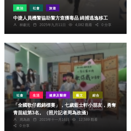
政治
社會
旅遊
中捷人員機警協助警方查獲毒品 緝捕逃逸移工
林獻元
2025年九月11日
4,082 觀看
0 分享
社會
生活
健康及醫療
藝文
綜合
「全國歌仔戲錦標賽」，七歲藍士軒小朋友，勇奪
青苗組第3名。（照片記者周為政攝）
周為政
2023年十一月16日
12,589 觀看
0 分享