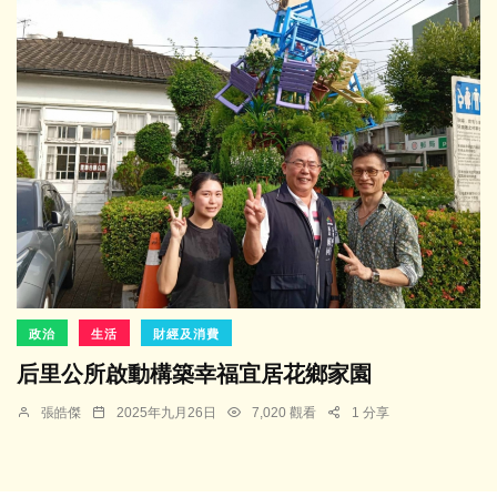
政治
生活
財經及消費
后里公所啟動構築幸福宜居花鄉家園
張皓傑
2025年九月26日
7,020 觀看
1 分享