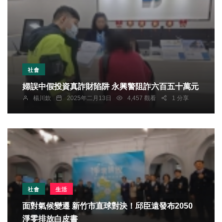
社會
婦誤中假投資真詐財陷阱 永興警阻詐六百五十萬元
楊川欽
2025年二月13日
4,457 觀看
1 分享
社會
生活
面對氣候變遷 新竹市直球對決！邱臣遠發布2050
淨零排放白皮書