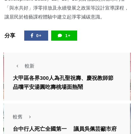
「與水共好」淨零排放及永續發展之政策等設計宣導課程，
讓居民於植藝課程體驗中建立起淨零減碳意識。
分享
0+
1+
較新
大甲區各界300人為孔聖祝壽、慶祝教師節
品嚐平安湯圓吃壽桃場面熱鬧
較舊
台中行人死亡全國第一 議員吳佩芸籲市府