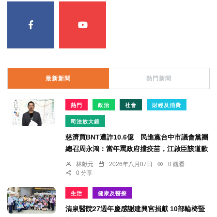
最新新聞
熱門新聞
熱門
政治
社會
財經及消費
司法放大鏡
慈濟買BNT遭詐10.6億 民進黨台中市議會黨團
總召周永鴻：當年罵政府擋疫苗，江啟臣該道歉
林獻元
2026年八月07日
0 觀看
0 分享
生活
健康及醫療
清泉醫院27週年慶感謝建興宮捐獻 10部輪椅暨