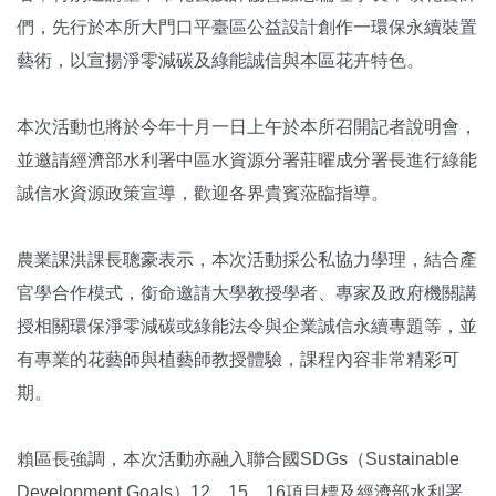
們，先行於本所大門口平臺區公益設計創作一環保永續裝置
藝術，以宣揚淨零減碳及綠能誠信與本區花卉特色。
本次活動也將於今年十月一日上午於本所召開記者說明會，
並邀請經濟部水利署中區水資源分署莊曜成分署長進行綠能
誠信水資源政策宣導，歡迎各界貴賓蒞臨指導。
農業課洪課長聰豪表示，本次活動採公私協力學理，結合產
官學合作模式，銜命邀請大學教授學者、專家及政府機關講
授相關環保淨零減碳或綠能法令與企業誠信永續專題等，並
有專業的花藝師與植藝師教授體驗，課程內容非常精彩可
期。
賴區長強調，本次活動亦融入聯合國SDGs（Sustainable
Development Goals）12、15、16項目標及經濟部水利署