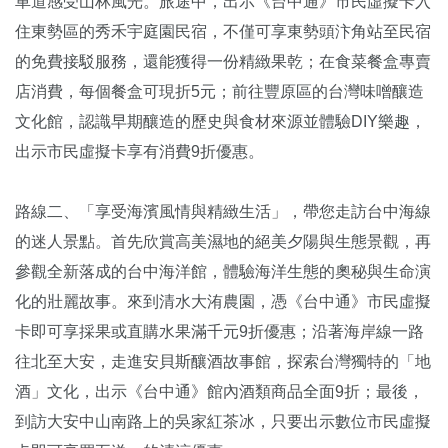
車道感受山林風光。旅途中，出示《台中通》市民虛擬卡入
住東勢區的秀禾宇庭園民宿，不僅可享東勢頭汴角站至民宿
的免費接駁服務，還能獲得一份精緻果乾；在食菜餐盒專賣
店消費，每個餐盒可現折5元；前往豐原區的台灣味噌釀造
文化館，認識早期釀造的歷史與食材來源並體驗DIY樂趣，
出示市民虛擬卡享有消費9折優惠。
路線二、「享受海濱風情與精緻生活」，帶您走訪台中海線
的迷人景點。首先欣賞高美濕地的絕美夕陽與生態景觀，再
參觀全新落成的台中海洋館，體驗海洋生態的奧秘與生命演
化的壯麗故事。來到清水大洧農園，憑《台中通》市民虛擬
卡即可享採果或直購水果滿千元9折優惠；沿著海岸線一路
往北至大安，走進安貝斯釀酒故事館，探索台灣獨特的「地
酒」文化，出示《台中通》館內酒類商品全面9折；最後，
到訪大安中山南路上的吳家紅茶冰，只要出示數位市民虛擬