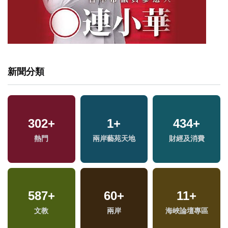
新聞分類
302
+
1
+
434
+
熱門
兩岸藝苑天地
財經及消費
587
+
60
+
11
+
文教
兩岸
海峽論壇專區