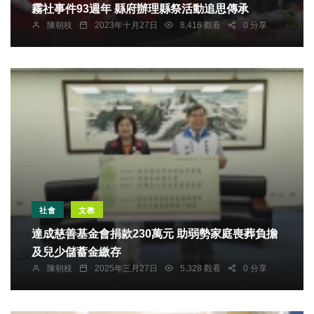
霧社事件93週年 縣府辦理縣祭活動追思傳承
陳朝枝
2023年十月27日
8,416 觀看
0 分享
社會
文教
達成慈善基金會捐款230萬元 助弱勢家庭喪葬負擔
及兒少儲蓄金繳存
陳朝枝
2025年三月27日
5,328 觀看
0 分享