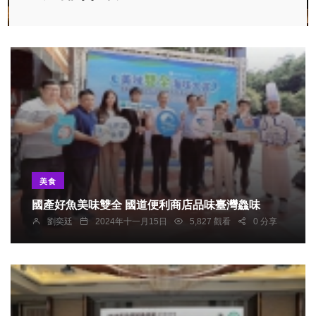
美食
國產好魚美味雙全 國道便利商店品味臺灣鱻味
劉奕廷
2024年十一月15日
5,827 觀看
0 分享