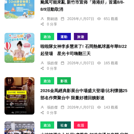
颱風可能來亂 新竹市宣佈「港港好」首週8/8-
8/9活動取消
鄭銘德
2026年八月07日
651 觀看
0 分享
政治
運動
旅遊
啦啦隊女神李多慧來了! 石岡熱氣球嘉年華8/22
起登場 星光卡司嗨翻三天
張皓傑
2026年八月07日
165 觀看
0 分享
政治
影視
2026金馬經典影展台中場盛大登場!比利懷德25
部名作齊聚台中 限量好禮回饋影迷
張皓傑
2026年八月07日
143 觀看
0 分享
政治
社會
生活