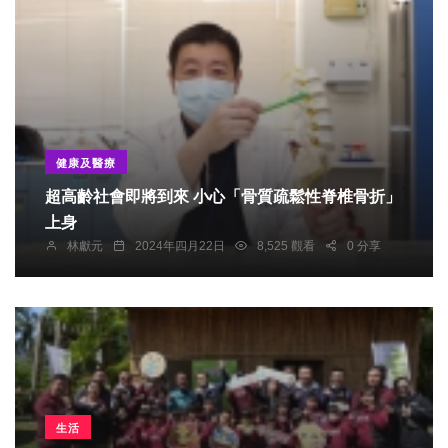
健康及醫療
超高齡社會即將到來 小心「骨質疏鬆性脊椎骨折」
上身
林獻元
2024年四月22日
8,525 觀看
0 分享
生活