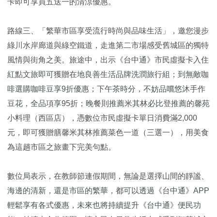
卡即可享買五送一的清涼優惠。
路線三、「繁華市區享受流行時尚與品味生活」，邀您漫步
綠川水岸廊道與綠空鐵道，走進第二市場感受舊城區的獨特
風情與街角之美。旅途中，出示《台中通》市民虛擬卡入住
紅點文旅即可獲贈在地良善生活品牌洗潤旅行組；到無敵咖
啡選購咖啡豆享9折優惠；下午茶時分，不妨品嚐悠沐手作
豆花，全品項享95折；晚餐則推薦米其林必比登推薦的馨苑
小料理（西區店），憑數位市民虛擬卡單日消費滿2,000
元，即可獲贈膳馨米其林推薦菜色一道（三選一），用美食
為這趟市區之旅畫下完美句點。
數位局表示，在教師節連假期間，無論是選擇山間的靜謐、
海邊的清新，還是市區的繁華，都可以透過《台中通》APP
輕鬆享有各式優惠，未來也將持續提升《台中通》便民功