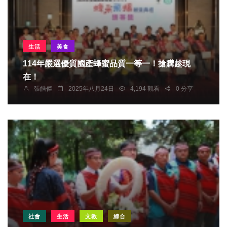
生活
美食
114年嚴選優質國產蜂蜜品質一等一！搶購趁現
在！
張皓傑
2025年八月24日
4,194 觀看
0 分享
社會
生活
文教
綜合