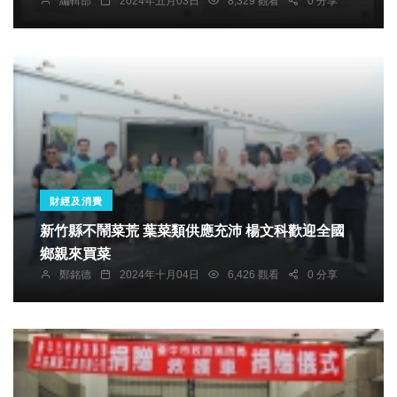
編輯部
2024年五月03日
8,329 觀看
0 分享
財經及消費
新竹縣不鬧菜荒 葉菜類供應充沛 楊文科歡迎全國
鄉親來買菜
鄭銘德
2024年十月04日
6,426 觀看
0 分享