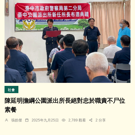
社會
陳延明擔綱公園派出所長絕對忠於職責不尸位
素餐
張皓傑
2025年九月25日
2,789 觀看
2 分享