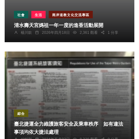
社會
生活
兩岸道教文化交流專區
清水壽天宮媽祖一年一度的進香活動展開
楊川欽
2026年四月18日
2,361 觀看
1 分享
綜合
臺北捷運全力維護旅客安全及乘車秩序 如有違法
事項均依大捷法處理