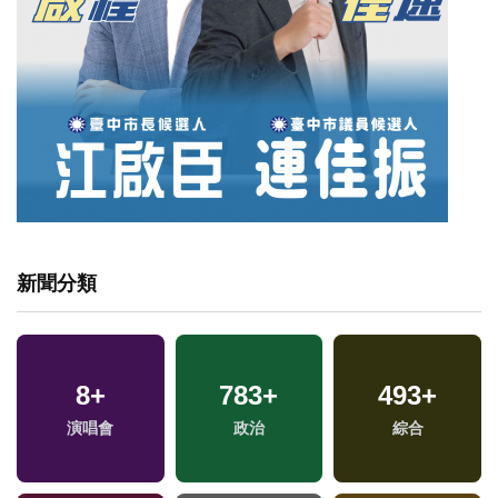
新聞分類
8
+
783
+
493
+
演唱會
政治
綜合