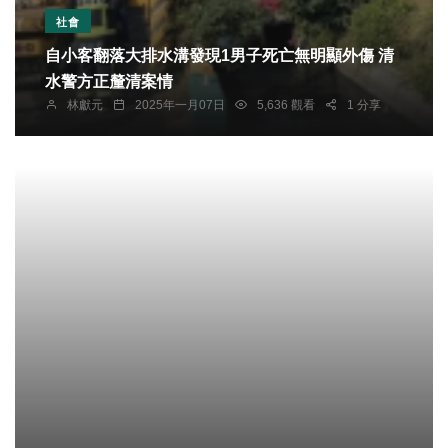
社會
自小客翻落大排水溝發現1男子死亡無明顯外傷 清
水警方正釐清案情
林獻元
2025年一月07日
5,636 觀看
1 分享