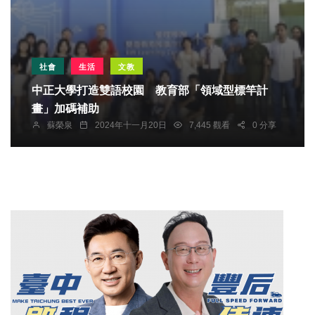
社會
生活
文教
中正大學打造雙語校園 教育部「領域型標竿計
畫」加碼補助
蘇榮泉
2024年十一月20日
7,445 觀看
0 分享