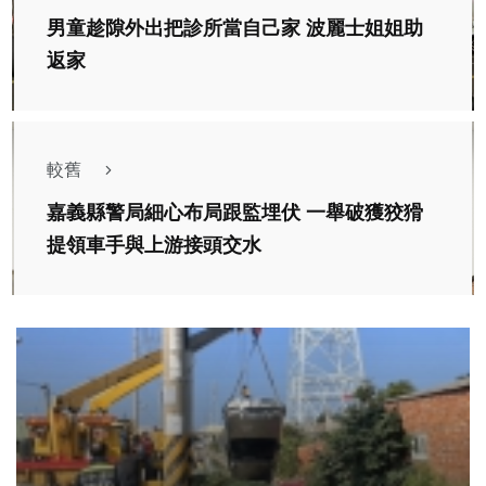
男童趁隙外出把診所當自己家 波麗士姐姐助
返家
較舊
嘉義縣警局細心布局跟監埋伏 一舉破獲狡猾
提領車手與上游接頭交水