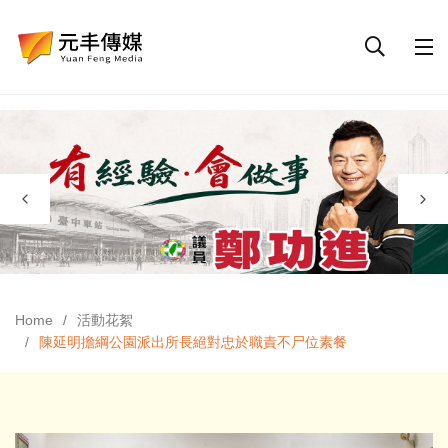
Home
活動花絮
陳延明擔綱公園派出所長絕對忠於職責不尸位素餐