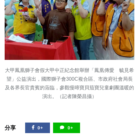
大甲鳳凰獅子會假大甲中正紀念館舉辦「鳳凰傳愛 毓見希
望」公益演出，國際獅子會300C複合區、市政府社會局長
及各界長官貴賓的蒞臨，參觀慢啼寶貝茄寶兒童劇團溫暖的
演出。（記者陳榮昌攝）
分享
0+
0+