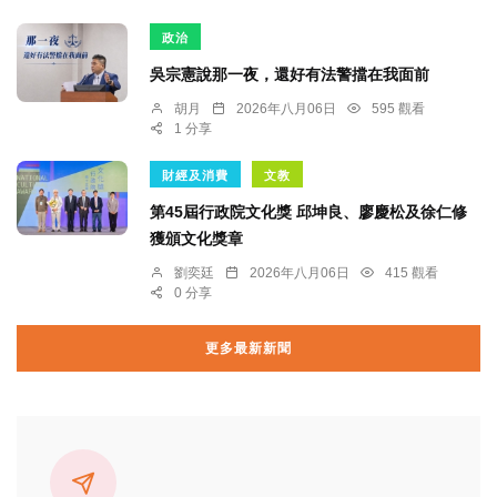
政治
吳宗憲說那一夜，還好有法警擋在我面前
胡月
2026年八月06日
595 觀看
1 分享
財經及消費
文教
第45屆行政院文化獎 邱坤良、廖慶松及徐仁修
獲頒文化獎章
劉奕廷
2026年八月06日
415 觀看
0 分享
更多最新新聞