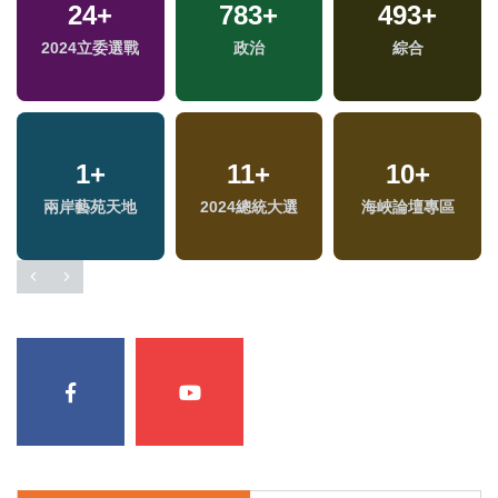
24
+
783
+
493
+
福
2024立委選戰
政治
綜合
區
1
+
11
+
10
+
兩岸藝苑天地
2024總統大選
海峽論壇專區