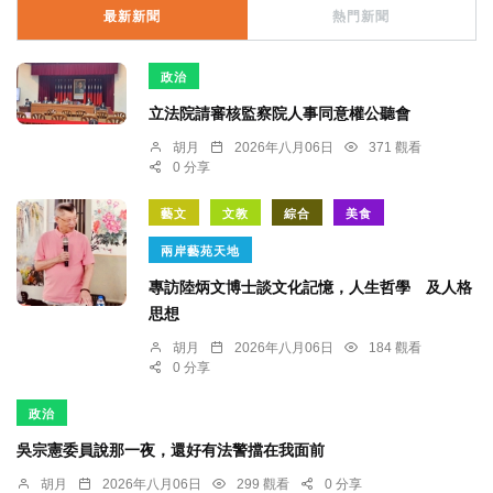
最新新聞
熱門新聞
政治
立法院請審核監察院人事同意權公聽會
胡月
2026年八月06日
371 觀看
0 分享
藝文
文教
綜合
美食
兩岸藝苑天地
專訪陸炳文博士談文化記憶，人生哲學 及人格
思想
胡月
2026年八月06日
184 觀看
0 分享
政治
吳宗憲委員說那一夜，還好有法警擋在我面前
胡月
2026年八月06日
299 觀看
0 分享