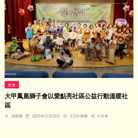
生活
大甲鳳凰獅子會以愛點亮社區公益行動溫暖社
區
張皓傑
2025年九月22日
3,233 觀看
0 分享