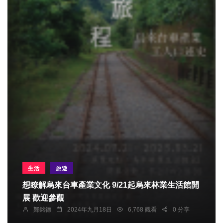
生活
旅遊
想瞭解烏來台車產業文化 9/21起烏來林業生活館開
展 歡迎參觀
鄭銘德
2024年九月18日
6,768 觀看
0 分享