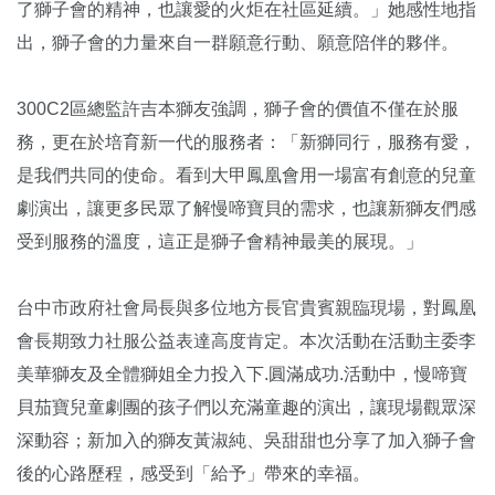
了獅子會的精神，也讓愛的火炬在社區延續。」她感性地指
出，獅子會的力量來自一群願意行動、願意陪伴的夥伴。
300C2區總監許吉本獅友強調，獅子會的價值不僅在於服
務，更在於培育新一代的服務者：「新獅同行，服務有愛，
是我們共同的使命。看到大甲鳳凰會用一場富有創意的兒童
劇演出，讓更多民眾了解慢啼寶貝的需求，也讓新獅友們感
受到服務的溫度，這正是獅子會精神最美的展現。」
台中市政府社會局長與多位地方長官貴賓親臨現場，對鳳凰
會長期致力社服公益表達高度肯定。本次活動在活動主委李
美華獅友及全體獅姐全力投入下.圓滿成功.活動中，慢啼寶
貝茄寶兒童劇團的孩子們以充滿童趣的演出，讓現場觀眾深
深動容；新加入的獅友黃淑純、吳甜甜也分享了加入獅子會
後的心路歷程，感受到「給予」帶來的幸福。