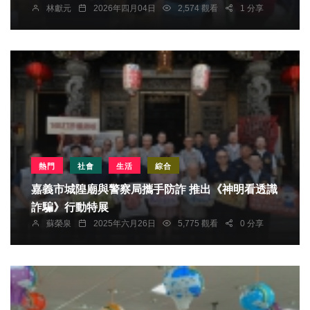
林獻元
2026年四月04日
2,574 觀看
1 分享
熱門
社會
生活
綜合
嘉義市城隍廟與警察局攜手防詐 推出《神明看透識
詐騙》行動特展
蘇榮泉
2025年六月26日
5,775 觀看
0 分享