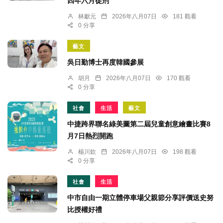
四年六月徒刑
林獻元
2026年八月07日
181 觀看
0 分享
藝文
吳日勤博士再度韓國參展
胡月
2026年八月07日
170 觀看
0 分享
社會
生活
藝文
中捷跨界聯名綠美圖第二屆兒童創意繪畫比賽8
月7日熱烈開跑
楊川欽
2026年八月07日
198 觀看
0 分享
社會
生活
中市自由一期立體停車場父親節分享評價送史努
比授權好禮