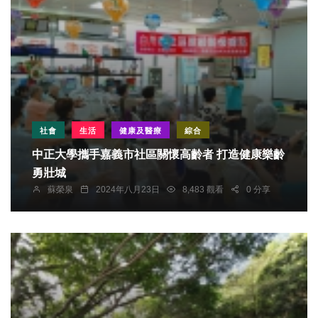
社會
生活
健康及醫療
綜合
中正大學攜手嘉義市社區關懷高齡者 打造健康樂齡
勇壯城
蘇榮泉
2024年八月23日
8,483 觀看
0 分享