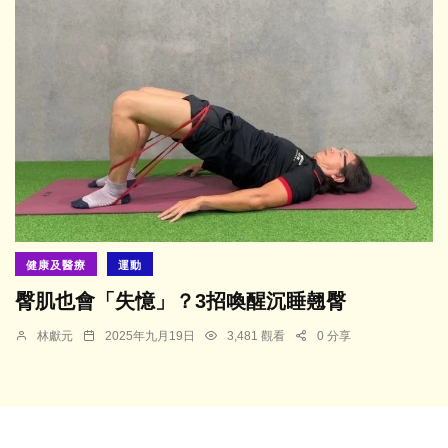
健康及醫療
運動
臀肌也會「失憶」？3招喚醒沉睡翹臀
林獻元
2025年九月19日
3,481 觀看
0 分享