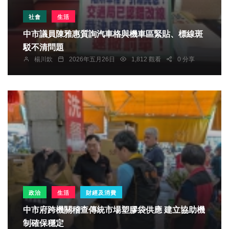
社會
生活
中市議員陳雅惠質詢汽車格與機車區緊貼、標線斑
駁不清問題
楊川欽
2026年五月26日
1,812 觀看
0 分享
政治
生活
財經及消費
中市府跨機關稽查傳統市場塑膠袋供應 建立協助機
制確保穩定