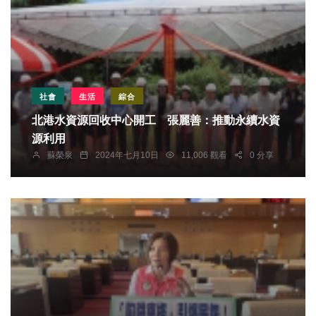
社會
生活
綜合
北港水資源回收中心開工 張麗善：推動永續水資
源利用
蘇榮泉
2024年七月10日
11,006 觀看
0 分享