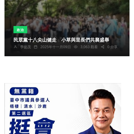
政治
民眾黨十八尖山健走 小草與里長們共襄盛舉
季從茂
2025年十一月09日
3,063 觀看
0 分享