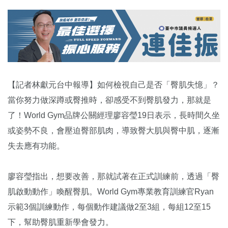
【記者林獻元台中報導】如何檢視自己是否「臀肌失憶」？
當你努力做深蹲或臀推時，卻感受不到臀肌發力，那就是
了！World Gym品牌公關經理廖容瑩19日表示，長時間久坐
或姿勢不良，會壓迫臀部肌肉，導致臀大肌與臀中肌，逐漸
失去應有功能。
廖容瑩指出，想要改善，那就試著在正式訓練前，透過「臀
肌啟動動作」喚醒臀肌。World Gym專業教育訓練官Ryan
示範3個訓練動作，每個動作建議做2至3組，每組12至15
下，幫助臀肌重新學會發力。