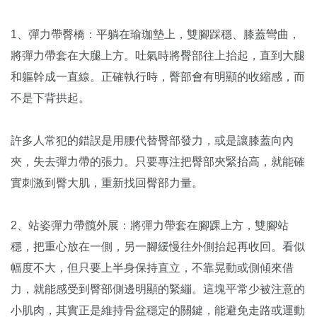
1、彈力帶臀橋：平躺在瑜珈墊上，雙腳踩穩、膝蓋彎曲，
將彈力帶套在大腿上方。吐氣時將臀部往上抬起，直到大腿
和軀幹成一直線。正確執行時，臀部會有明顯的收縮感，而
不是下背拱起。
許多人常犯的錯誤是用腰代替臀部發力，或是讓膝蓋向內
夾，失去彈力帶的張力。只要專注把臀部夾緊抬高，就能確
實刺激到臀大肌，重新找回臀部力量。
2、站姿彈力帶髖外展：將彈力帶套在腳踝上方，雙腳站
穩，把重心放在一側，另一腳緩慢往外側抬起再收回。看似
幅度不大，但只要上半身保持直立，不靠晃動或側傾來借
力，就能感受到臀部側邊明顯的緊繃。這塊平常少被注意的
小肌肉，其實正是維持骨盆穩定的關鍵，能避免走路或運動