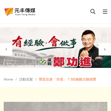
Home
活動花絮
臀肌也會「失憶」？3招喚醒沉睡翹臀