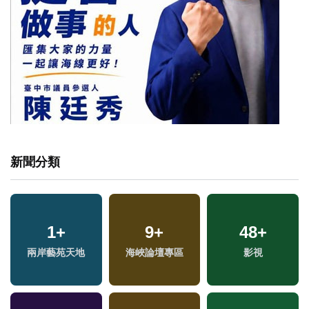
新聞分類
3
+
1196
1
+
+
9
+
122
48
+
+
兩岸佛教文化交流專
兩岸藝苑天地
生活
海峽論壇專區
影視
運動
區