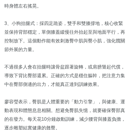
時身體左右搖晃。
3、小狗抬腿式：採四足跪姿，雙手和雙膝撐地，核心收緊
並保持背部穩定，單側膝蓋緩慢往外抬起至與地面平行，再
控制放下。這個動作能有效刺激臀中肌與臀小肌，強化髖關
節外展的力量。
不過很多人會在抬腿時讓骨盆跟著旋轉，或肩膀聳起代償，
導致下背比臀部還累。正確的方式是穩住軀幹，把注意力集
中在臀部側邊的出力，才能真正達到訓練效果。
廖容瑩表示，臀肌是人體重要的「動力引擎」，與健康、運
動表現和體態息息相關。想避免臀肌失憶，就要確保臀部真
的在發力。每天花10分鐘啟動訓練，減少腰背與膝蓋負擔，
逐步雕塑結實健康的翹臀。