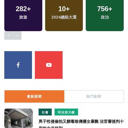
26
+
282
6
+
+
463
10
+
+
756
+
兩岸道教文化交流專
旅遊
綜藝
2024總統大選
文教
政治
區
最新新聞
熱門新聞
社會
司法放大鏡
男子性侵偷拍又餵毒致傳播女暴斃 法官審後判十