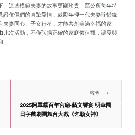
下，這些模範夫妻的故事更顯珍貴。區公所每年特
見證伉儷們的真摯愛情，鼓勵年輕一代夫妻珍惜緣
有夫妻同心、子女行孝，才能共創美滿幸福的家
由此次活動，不僅弘揚正確的家庭價值觀，讓愛與
和。
較舊
2025阿罩霧百年宮廟-藝文饗宴 明華園
熱門
社會
日字戲劇團舞台大戲《乞願女神》
生活
綜合
嘉義市城隍廟與警察