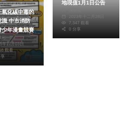
地現值1月1日公告
陳朝枝
一氧化碳中毒的
2023年十二月28日
中市消防
7,347 觀看
0 分享
青少年漫畫競賽
獻元
25年四月03日
568 觀看
分享