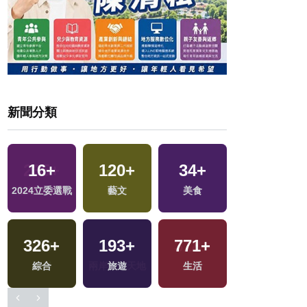
新聞分類
16
+
120
+
34
+
269
+
2024立委選戰
藝文
美食
健康及醫療
326
+
193
+
771
+
0
+
綜合
旅遊
生活
2023金鐘獎