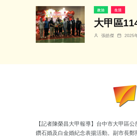
政治
生活
大甲區1
張皓傑
202
【記者陳榮昌大甲報導】台中市大甲區公所
鑽石婚及白金婚紀念表揚活動。副市長鄭