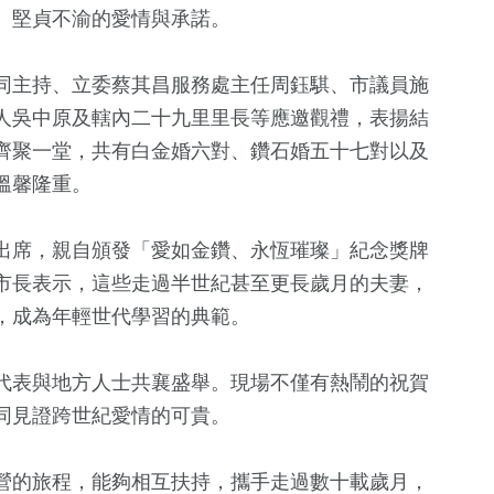
、堅貞不渝的愛情與承諾。
同主持、立委蔡其昌服務處主任周鈺騏、市議員施
人吳中原及轄內二十九里里長等應邀觀禮，表揚結
齊聚一堂，共有白金婚六對、鑽石婚五十七對以及
溫馨隆重。
出席，親自頒發「愛如金鑽、永恆璀璨」紀念獎牌
+
648
+
235
+
4
+
8
+
市長表示，這些走過半世紀甚至更長歲月的夫妻，
社會
財經及消費
綜藝
評論
，成為年輕世代學習的典範。
代表與地方人士共襄盛舉。現場不僅有熱鬧的祝賀
7
+
32
+
0
+
318
+
同見證跨世紀愛情的可貴。
化交
2024總統大選
兩岸
兩岸藝苑天地
文教
營的旅程，能夠相互扶持，攜手走過數十載歲月，