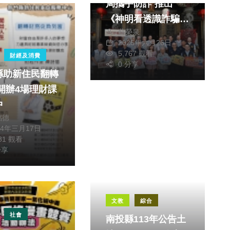
局攜手防詐 推出
《神明看透識詐騙》
蘇榮泉
行動特展
2025年六月26日
5,767 觀看
財經及消費
0 分享
縣助新住民翻轉
中
銘德
24年三月17日
181 觀看
分享
文教
綜合
社會
南投縣113年公告土