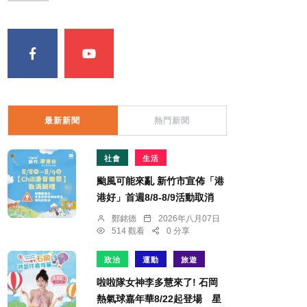
最新新聞
熱門新聞
社會
生活
颱風可能來亂 新竹市宣佈「港
港好」首週8/8-8/9活動取消
鄭銘德
2026年八月07日
514 觀看
0 分享
政治
運動
旅遊
啦啦隊女神李多慧來了! 石岡
熱氣球嘉年華8/22起登場 星