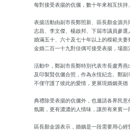
每對接受表揚的伉儷，數十年來相互扶持
表揚活動由副市長鄭照新、區長顏金源共
志昌、李文傑、楊啟邦、下屆市議員參選
婚滿五十、六十及七十年以上的模範夫妻
金婚二百一十九對佳偶可接受表揚，場面
活動中，鄭副市長鄭特別代表市長盧秀燕
9
+
6
+
31
+
163
及印製賢伉儷合照，作為永恆紀念。鄭副
治
海峽論壇專區
影視
熱門
不僅守護了彼此的愛情，更展現婚姻美德
18
+
典禮除受表揚的伉儷外，也邀請各界民意
5
+
氛圍，更有濃濃的人情味，讓所有來賓一
兩岸道教文
演唱會
流專區
區長顏金源表示，婚姻是一段需要用心經