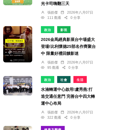
光卡司嗨翻三天
張皓傑
2026年八月07日
111 觀看
0 分享
政治
影視
2026金馬經典影展台中場盛大
登場!比利懷德25部名作齊聚台
中 限量好禮回饋影迷
張皓傑
2026年八月07日
95 觀看
0 分享
政治
社會
生活
水湳轉運中心啟用!盧秀燕:打
造交通任意門 完善台中四大轉
運中心布局
張皓傑
2026年八月07日
322 觀看
0 分享
健康及醫療