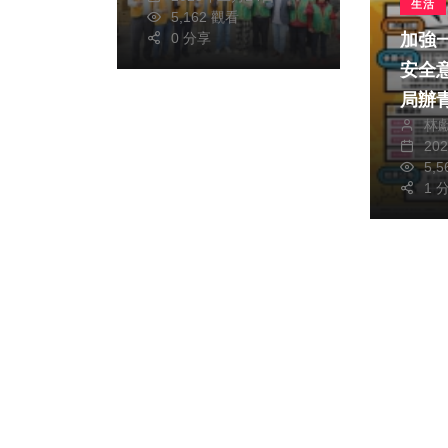
生活
5,162 觀看
加強
0 分享
安全意識 
局辦
林
20
5,
1 