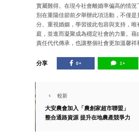
實屬難得。在現今社會離婚率偏高的情況
別在重陽佳節前夕舉辦此項活動，不僅是
分、重視婚姻，學習彼此包容與支持，唯
庭，並進而凝聚成為穩定社會的力量。藉
責任代代傳承，也讓整個社會更加溫馨祥
分享
0+
1+
較新
大安農會加入「農創家超市聯盟」
社會
生活
整合通路資源 提升在地農產競爭力
綜合
官田「凌波渡頭」休