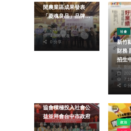
閒農業區成果發表
「菱魂良品」品牌亮
黃永豐
相啟用
2025年十一月19日
社會
4,306 觀看
新竹
0 分享
財務 開辦4場理財課
招生
鄭
20
7,
0 
政治
藝文
臺中市鹿鳴慈善藝文
協會積極投入社會公
益並拜會台中市政府
政治
楊川欽
2025年二月14日