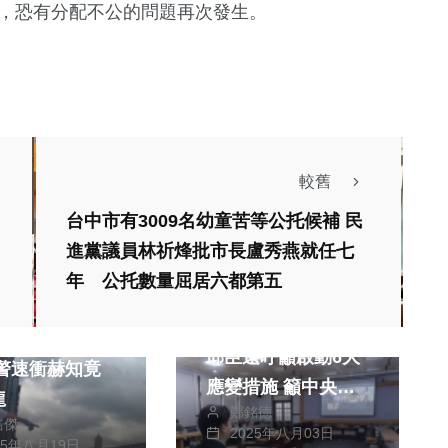
元，恐有分配不公的問題再次發生。
較舊
台中市有3009名幼童苦等公托候補 民
進黨議員林祈烽批市長盧秀燕就任七
年 公托數量屈居六都第五
財經及消費
美關稅嚴重衝擊台灣
頂樓揮舞衣服求
邱臣遠呼籲啟動6大
應變措施 籲中央：
龍
鄭銘德
「從寬從速」穩經濟
皓傑
2025年八月03日
25年八月19日