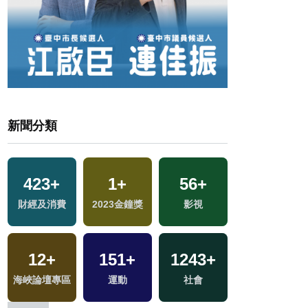
新聞分類
423
+
1
+
56
+
931
+
財經及消費
2023金鐘獎
影視
政治
12
+
151
+
1243
+
65
+
選
海峽論壇專區
運動
社會
美食