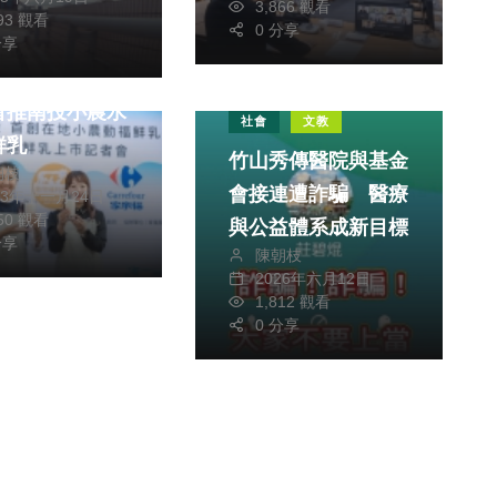
健康及醫療
3,866 觀看
293 觀看
0 分享
分享
好水好乳源 家
首推南投小農水
社會
文教
鮮乳
竹山秀傳醫院與基金
朝枝
會接連遭詐騙 醫療
23年十一月24日
750 觀看
與公益體系成新目標
分享
陳朝枝
2026年六月12日
1,812 觀看
0 分享