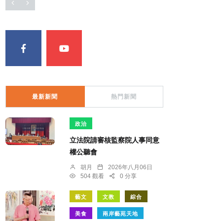
最新新聞
熱門新聞
政治
立法院請審核監察院人事同意
權公聽會
胡月
2026年八月06日
504 觀看
0 分享
藝文
文教
綜合
美食
兩岸藝苑天地