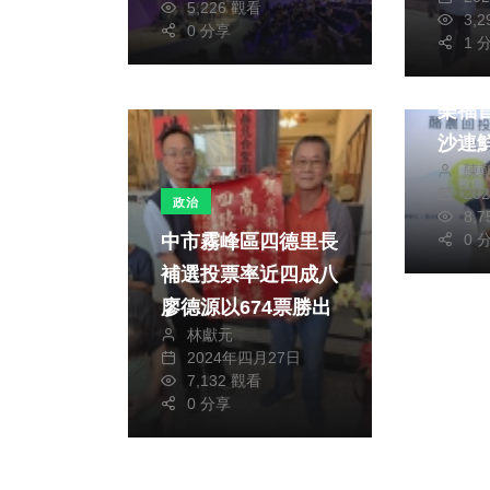
生活
5,226 觀看
3,
0 分享
綜合
1 
好山
樂福
沙連
陳
20
政治
8,
中市霧峰區四德里長
0 
補選投票率近四成八
廖德源以674票勝出
林獻元
2024年四月27日
7,132 觀看
0 分享