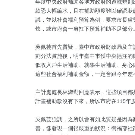
年度中央政府補助各地方政府的遊戲規則
款恐大幅縮水，且在補助額度難以確認狀
議，並以社會福利預算為例，要求市長盧
炊，或市府會一肩扛下預算補助不足部分
吳佩芸首先質疑，臺中市政府財政局及主
劃分法實施後，明年臺中市獲中央挹注的
低收入戶生活補助、就學生活補助、身心
這些社會福利補助金額，一定會跟今年差
7
+
9
+
10
+
63
+
571
遊
綜藝
演唱會
兩岸
文教
主計處處長林淑勤回應表示，這些項目都
計畫補助款沒有下來，所以市府在115年
+
626
+
15
+
吳佩芸強調，之所以會有如此質疑是因為翻
苑天地
綜合
評論
書，卻發現一個很嚴重的狀況：衛福部社家署