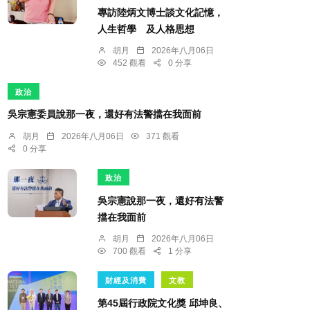
專訪陸炳文博士談文化記憶，
人生哲學 及人格思想
胡月
2026年八月06日
452 觀看
0 分享
政治
吳宗憲委員說那一夜，還好有法警擋在我面前
胡月
2026年八月06日
371 觀看
0 分享
政治
吳宗憲說那一夜，還好有法警
擋在我面前
胡月
2026年八月06日
700 觀看
1 分享
財經及消費
文教
第45屆行政院文化獎 邱坤良、