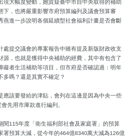
出現大幅度變動，她質疑臺中市自中央取得的補助
態下，也將嚴重影響市府預算編列及議會預算審
秀燕進一步說明各個延續型社會福利計畫是否會斷
。
計處提交議會的專案報告中雖有提及新版財政收支
財源，也就是獲得中央補助的經費，其中有包含了
障礙者生活補助等項目，但市府是否確認過：明年
不多嗎？還是其實不確定？
4
+
35
+
+
1385
+
兩岸佛教文化交
兩岸道教文化交
生活
是應該要發給的津貼，會列在這邊是因為中央一些
流專區
流專區
度會先用市庫款進行編列。
2
+
517
+
13
+
閱115年度「衛生福利部社會及家庭署」的預算
福建林公信俗文
健康及醫療
2024總統大
化專區
預算大減，從今年的464億8340萬大減為126億