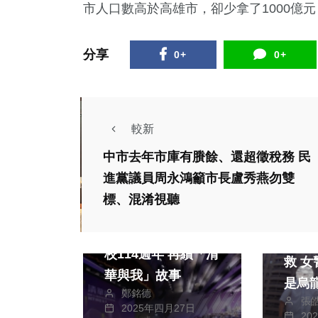
市人口數高於高雄市，卻少拿了1000億
分享
0+
0+
較新
中市去年市庫有賸餘、還超徵稅務 民
進黨議員周永鴻籲市長盧秀燕勿雙
標、混淆視聽
文教
社會
穿越一世紀 清華創
老翁
校114週年 再續「清
救 女警速衝赫知竟
華與我」故事
是烏
鄭銘德
張
2025年四月27日
20