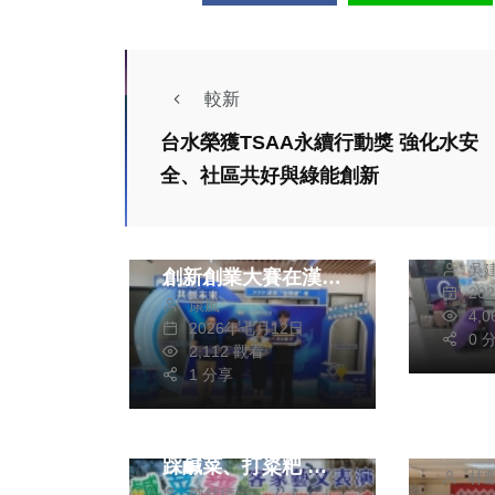
較新
熱門
財經及消費
社會
台水榮獲TSAA永續行動獎 強化水安
兩岸
台中
全、社區共好與綠能創新
有街
第十二屆武漢「金銀
日觀
湖杯」海峽兩岸青年
吳
友在
創新創業大賽在漢舉
20
康嵐
將個
行
4,
2026年七月12日
裝箱
0 
藝文
2,112 觀看
社會
生活
休息
1 分享
202
2024關西鹹菜甕展
有整
苑作品
售週末登場 歡迎來
街友
文化
踩鹹菜、打粢粑 體
印象
林
會理
鄭銘德