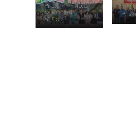
驗客家情
20
各界觀展 
2024年十一月18日
4,
6,112 觀看
終身
5 
0 分享