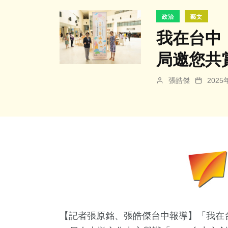
政治
藝文
我在台中，
局邀您共
張皓傑
202
【記者張原銘、張皓傑台中報導】「我在