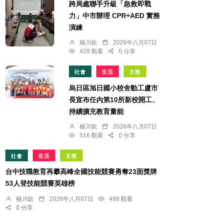
跨局處聯手升級「急救即戰
力」中市辦理 CPR+AED 實務
演練
楊川欽
2026年八月07日
428 觀看
0 分享
社會
生活
文教
烏日區旭日國小校舍動工盧市
長宣布任內第10所新校開工、
持續擴充教育量能
楊川欽
2026年八月07日
516 觀看
0 分享
社會
生活
文教
台中技職教育再攀高峰全國技能競賽勇奪23面獎牌
53人登技能競賽英雄榜
楊川欽
2026年八月07日
499 觀看
0 分享