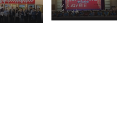
25年十二月10日
記者節慶祝大會」慶
鼓勵長者
6,919 觀看
346 觀看
祝台灣新聞工作者的
0 分享
學習
分享
專屬節日、現場高朋
滿座、盛況空前、多
位地方首長、民意代
表親臨共襄盛舉、肯
定新聞從業人員在資
訊傳播與社會監督上
的貢獻。