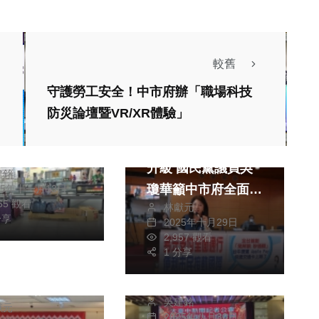
較舊
生活
守護勞工安全！中市府辦「職場科技
火車站周邊長期
防災論壇暨VR/XR體驗」
政治
旅遊
友駐留、然而近
中捷引領智慧交通再
察發現、部分街
升級 國民黨議員吳
建銘
外出打工前、會
瓊華籲中市府全面提
25年十一月13日
人物品仔細收納
065 觀看
林獻元
升多元支付便利性
社會
生活
、並放置於原先
分享
2025年十月29日
2,957 觀看
大台中新聞記者公會
的位置、現場稍
5豐原區長青學
1 分享
今（30）日假台中
齊、打破大眾對
成果展 大墩
市大和屋宴會廳盛大
生活雜亂的刻板
中心登場！老人
吳建銘
舉辦「2025年九一
。
獻元
事長黃國益邀請
2025年八月30日