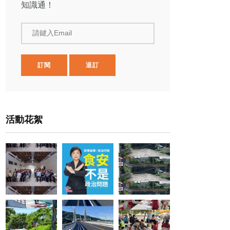
知識通！
請鍵入Email
訂閱
退訂
活動花絮