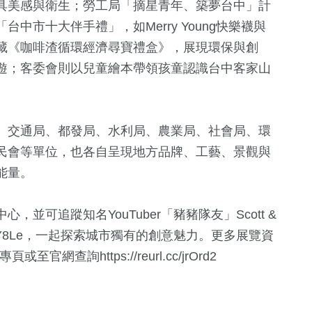
具美感與衛生；勞工局「摘星青年、築夢台中」計
中市十大伴手禮」，如Merry Young快樂襪與
藏《咖啡渣循環經濟尋寶禮盒》，展現環保與創
遊；客委會則以兒童繪本帶領孩童認識台中客家山
、交通局、都發局、水利局、農業局、社會局、環
民會等單位，也各自呈現地方品牌、工藝、景觀與
能量。
並可追蹤知名YouTuber「豬豬隊友」Scott &
3Y8Le
，一起探索城市獨有的創意魅力。更多展覽資
絲專頁或至官網查詢
https://reurl.cc/jrOrd2