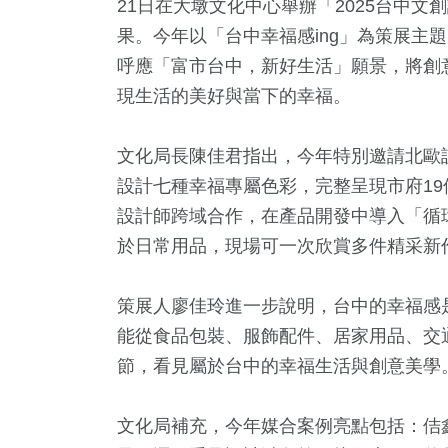
21日在大墩文化中心舉辦「2025台中文
果。今年以「台中幸福感ing」為策展主
呼應「富市台中，新好生活」願景，將創
現生活的美好與當下的幸福。
文化局長陳佳君指出，今年特別邀請北歐
設計七種幸福專屬色彩，完整呈現市府1
設計師跨域合作，在產品開發中導入「循
於日常用品，現場可一次欣賞多件精采新
+
12
+
153
+
317
+
231
3金鐘獎
海峽論壇專區
運動
熱門
藝文
策展人廖佳玲進一步說明，台中的幸福感
能從食品包裝、服飾配件、居家用品、交
4
+
節，看見屬於台中的幸福生活與創意美學
4
+
1560
+
兩岸佛教文化交
教
生活
流專區
文化局補充，今年媒合案例亮點包括：佶