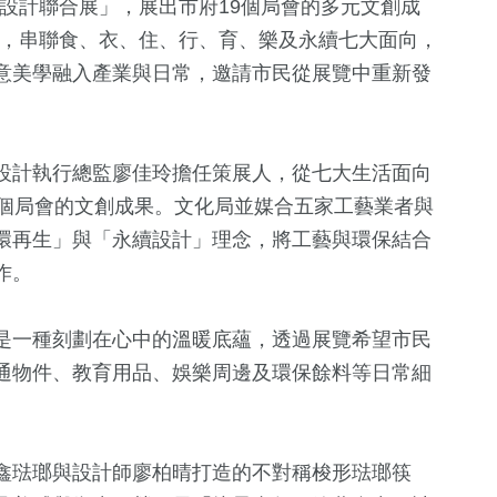
創設計聯合展」，展出市府19個局會的多元文創成
題，串聯食、衣、住、行、育、樂及永續七大面向，
意美學融入產業與日常，邀請市民從展覽中重新發
設計執行總監廖佳玲擔任策展人，從七大生活面向
9個局會的文創成果。文化局並媒合五家工藝業者與
環再生」與「永續設計」理念，將工藝與環保結合
作。
+
30
+
13
+
522
+
2024立委選戰
2024總統大選
健康及醫療
是一種刻劃在心中的溫暖底蘊，透過展覽希望市民
通物件、教育用品、娛樂周邊及環保餘料等日常細
36
+
。
1049
+
392
+
兩岸道教文化交
政治
旅遊
流專區
鑫琺瑯與設計師廖柏晴打造的不對稱梭形琺瑯筷