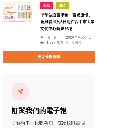
生活
藝文
中華弘道書學會「書硯澄懷」
會員聯展於8日起在台中市大墩
文化中心藝廊登場
楊川欽
2026年八月07日
1,237 觀看
0 分享
更多最新新聞
訂閱我們的電子報
了解時事、接收新知、在家也能當個