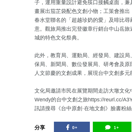
子，運用重量設計避免筷口接觸桌面，兼
畫展出茄芷袋配色文創小物；工策會推出「台
春水堂聯名的「超越珍奶的愛」及啡比尋
意。觀旅局推出完登徽章行銷台中山岳旅
城的特色文化祭典。
此外，教育局、運動局、經發局、建設局
保局、新聞局、數位發展局、研考會及原
人文節慶的文創成果，展現台中文創多元
文化局邀請市民在展覽期間走訪大墩文化中心，
Wendy的台中文創之旅
https://reurl.cc/A
訊請搜尋《台中原創·在地文創》臉書粉
分享
0+
1+