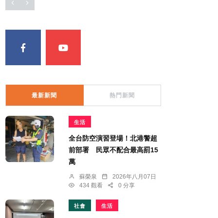
最新新聞
熱門新聞
生活
全台防空演習登場！北港警超
前部署 民眾不配合最高罰15
萬
蘇榮泉
2026年八月07日
434 觀看
0 分享
社會
生活