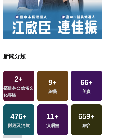
新聞分類
2
+
9
+
66
+
1
+
福建林公信俗文
綜藝
美食
兩岸藝苑天地
化專區
476
+
11
+
659
+
16
+
財經及消費
演唱會
綜合
評論