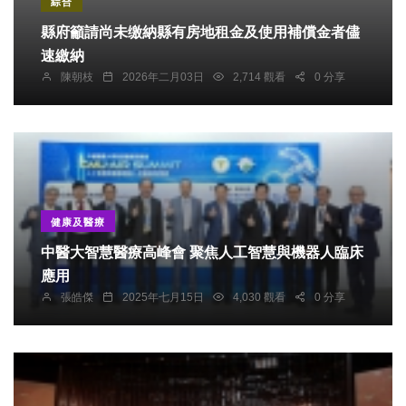
綜合
縣府籲請尚未缴納縣有房地租金及使用補償金者儘
速繳納
陳朝枝
2026年二月03日
2,714 觀看
0 分享
健康及醫療
中醫大智慧醫療高峰會 聚焦人工智慧與機器人臨床
應用
張皓傑
2025年七月15日
4,030 觀看
0 分享