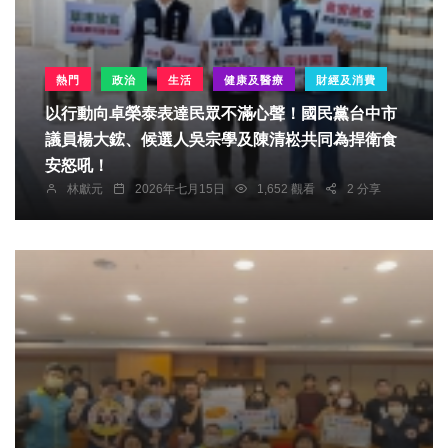
熱門
政治
生活
健康及醫療
財經及消費
以行動向卓榮泰表達民眾不滿心聲！國民黨台中市
議員楊大鋐、候選人吳宗學及陳清崧共同為捍衛食
安怒吼！
林獻元
2026年七月15日
1,652 觀看
2 分享