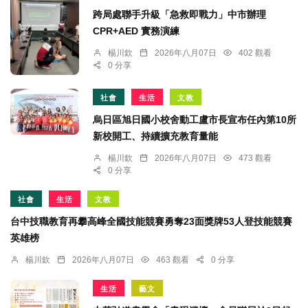
跨局處聯手升級「急救即戰力」中市辦理
CPR+AED 實務演練
楊川欽
2026年八月07日
402 觀看
0 分享
社會
生活
文教
烏日區旭日國小校舍動工盧市長宣布任內第10所
新校開工、持續擴充教育量能
楊川欽
2026年八月07日
473 觀看
0 分享
社會
生活
文教
台中技職教育再攀高峰全國技能競賽勇奪23面獎牌53人登技能競賽
英雄榜
楊川欽
2026年八月07日
463 觀看
0 分享
生活
藝文