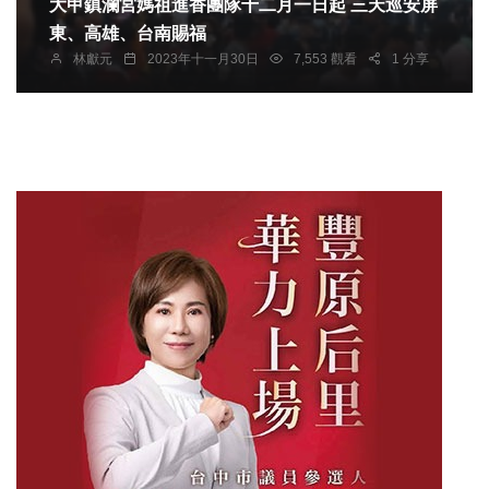
大甲鎮瀾宮媽祖進香團隊十二月一日起 三天巡安屏
東、高雄、台南賜福
林獻元
2023年十一月30日
7,553 觀看
1 分享