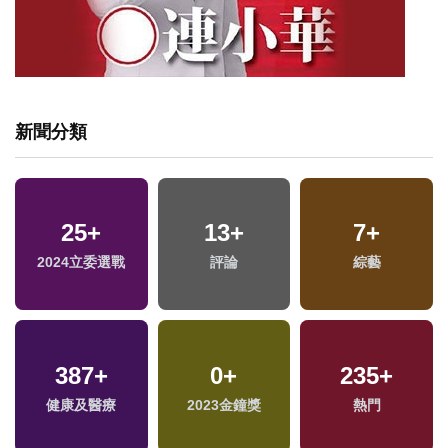
新聞分類
11
+
372
+
1
+
2024總統大選
財經及消費
兩岸藝苑天地
1
+
45
+
745
+
福建林公信俗文化專
影視
政治
區