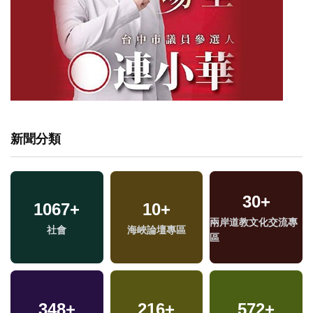
新聞分類
30
+
1067
+
10
+
兩岸道教文化交流專
社會
海峽論壇專區
區
348
+
216
+
572
+