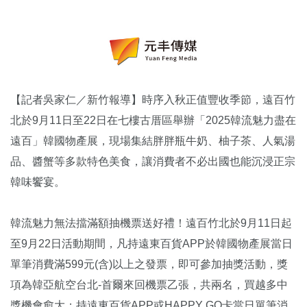
【記者吳家仁／新竹報導】時序入秋正值豐收季節，遠百竹
北於9月11日至22日在七樓古厝區舉辦「2025韓流魅力盡在
遠百」韓國物產展，現場集結胖胖瓶牛奶、柚子茶、人氣湯
品、醬蟹等多款特色美食，讓消費者不必出國也能沉浸正宗
韓味饗宴。
韓流魅力無法擋滿額抽機票送好禮！遠百竹北於9月11日起
至9月22日活動期間，凡持遠東百貨APP於韓國物產展當日
單筆消費滿599元(含)以上之發票，即可參加抽獎活動，獎
項為韓亞航空台北-首爾來回機票乙張，共兩名，買越多中
獎機會愈大；持遠東百貨APP或HAPPY GO卡當日單筆消