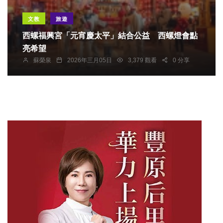
文教
旅遊
西螺福興宮「元宵慶太平」結合公益 西螺燈會點
亮希望
蘇榮泉
2026年三月05日
3,379 觀看
0 分享