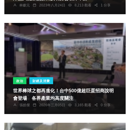
林獻元
2023年八月24日
8,213 觀看
1 分享
政治
財經及消費
世界棒球之都再進化！台中500億超巨蛋招商說明
會登場 各界產業均高度關注
張皓傑
2026年三月05日
3,165 觀看
0 分享