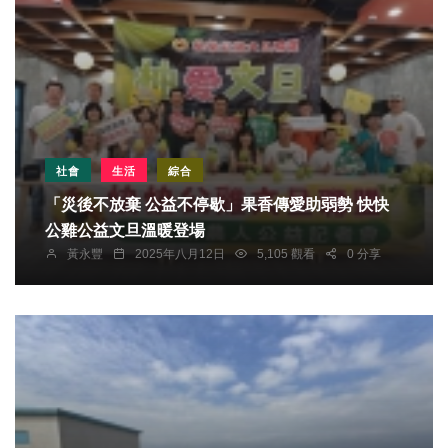
社會
生活
綜合
「災後不放棄 公益不停歇」果香傳愛助弱勢 快快
公雞公益文旦溫暖登場
黃永豐
2025年八月12日
5,105 觀看
0 分享