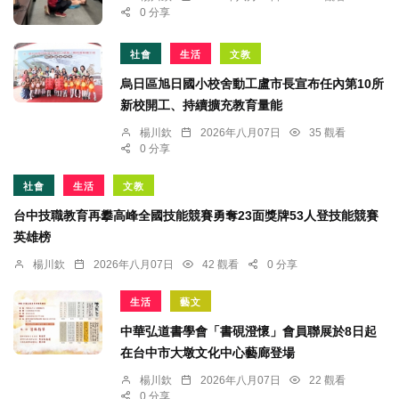
0 分享
社會
生活
文教
烏日區旭日國小校舍動工盧市長宣布任內第10所
新校開工、持續擴充教育量能
楊川欽
2026年八月07日
35 觀看
0 分享
社會
生活
文教
台中技職教育再攀高峰全國技能競賽勇奪23面獎牌53人登技能競賽
英雄榜
楊川欽
2026年八月07日
42 觀看
0 分享
生活
藝文
中華弘道書學會「書硯澄懷」會員聯展於8日起
在台中市大墩文化中心藝廊登場
楊川欽
2026年八月07日
22 觀看
0 分享