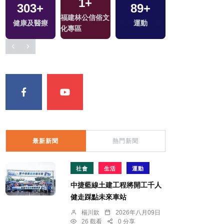
1
+
2
+
303
+
89
+
福建林公信俗文
兩岸佛教文化交
選
健康及醫療
運動
化專區
流專區
最新新聞
熱門新聞
社會
生活
運動
中捷藍線土建工程將開工千人
健走踩點未來車站
楊川欽
2026年八月09日
26 觀看
0 分享