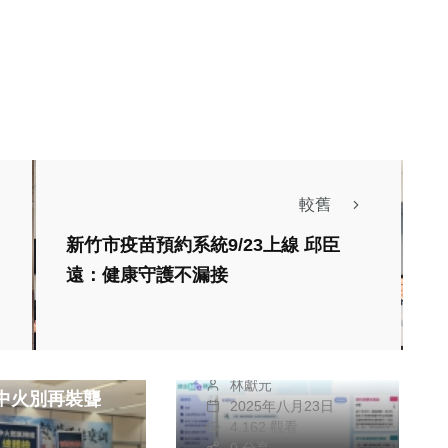
較舊
政治
生活
新竹市疫苗預約系統9/23上線 邱臣
財經及消費
遠：健康守護不漏接
「建設e鍵通」首次
導入AI應用！中市建
財經及消費
設局智慧效率再升級
優先！勿蹈興達
林獻元
2025年八月23日
4,162 觀看
0 分享