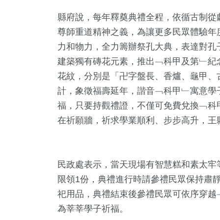
+
135
+
35
+
縣府說，每年釋奠典禮全程，依循古制從
苑天地
藝文
影視
尊師重道精神之義，為讓更多民眾體驗年
力和物力，全力籌辦祭孔大典，表達對孔
建築獨有磚花元素，推出﹁科甲及第﹂紀
花紋，分別是「卍字盤長、香爐、龜甲、
計，象徵福壽延年，諧音﹁科甲﹂寓意學
福，只要持觀禮證，不僅可免費兌換﹁科
在祈願牆，祈求學業順利、步步高升，王
民政處表示，當天現場有智慧糕和素太牢
限領1份，典禮進行時請參禮民眾保持肅
祀用品，典禮結束後參禮民眾可依序穿越
為莘莘學子祈福。