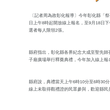
〔記者周為政彰化報導〕今年彰化縣「祭
日上午8時起開放線上報名，至9月18日下
選者每人限領2張。
縣府指出，彰化縣各界紀念大成至聖先師孔子
子廟廣場舉行釋奠典禮，今年加入線上報
縣府說，典禮當天上午6時10分至6時30
7
+
35
+
528
+
4
+
6
+
線上未取得觀禮證的民眾參與，歡迎縣民
岸
美食
政治
綜藝
海峽論壇