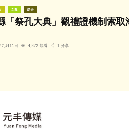
文
文教
綜合
縣「祭孔大典」觀禮證機制索取
5年九月11日
4,872 觀看
1 分享