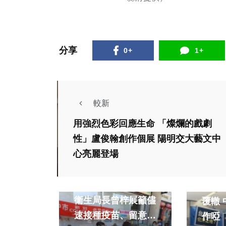
分享
0+
1+
較新
用強烈色彩回應生命 「燦爛的戲劇
性」盧俊翰創作個展 陽明交大藝文中
心亮麗登場
政治
健康及醫療
政治
新冠疫情升溫 中市
安全
衛生局長曾梓展籲儘
覆轍 中火別再裝聾
速接種疫苗、留意高
作啞