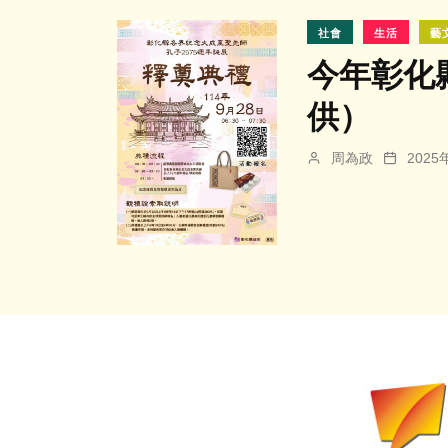
社會
生活
藝
今年彰化
供）
周為政
202