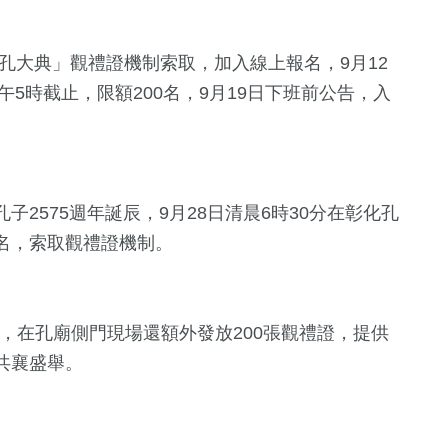
孔大典」觀禮證機制索取，加入線上報名，9月12
午5時截止，限額200名，9月19日下班前公告，入
2575週年誕辰，9月28日清晨6時30分在彰化孔
名，索取觀禮證機制。
分，在孔廟側門現場還額外發放200張觀禮證，提供
5
+
324
+
332
+
共襄盛舉。
專區
演唱會
文教
綜合