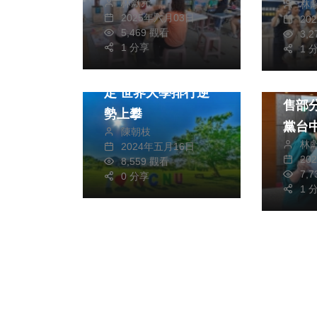
林獻元
林
風險族群健康
2025年六月03日
20
5,469 觀看
3,
文教
綜合
1 分享
1 
政治
暨大卓越與成長獲肯
台中市
定 世界大學排行逆
售部分
勢上攀
黨台
陳朝枝
林
質疑
2024年五月16日
20
8,559 觀看
高於市
7,
0 分享
燕市
1 
地皮 中市地政局：
地價
法定