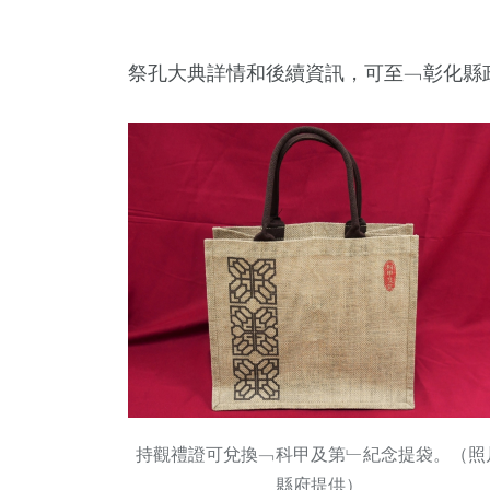
祭孔大典詳情和後續資訊，可至﹁彰化縣
持觀禮證可兌換﹁科甲及第﹂紀念提袋。（照
縣府提供）