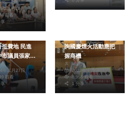
獻元
25年九月16日
274 觀看
政治
生活
分享
財經及消費
財經及消費
13、14期標
台中市議員黃守達質
抵費地 民進
詢國慶煙火活動應把
中市議員張家銨
握商機
獻元
林獻元
有多筆土地底價
24年二月27日
2023年十月06日
場行情 盧秀
739 觀看
8,955 觀看
長根本是帶頭炒
分享
1 分享
經專家評定、依
程序辦理價