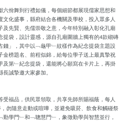
185
+
11
+
8
+
獻六佾舞到行禮如儀，每個細節都展現儒家思想和
熱門
司法放大鏡
2024總統大
度文化盛事，縣府結合各機關及學校，投入眾多人
子及先賢、先儒崇敬之意，今年特別融入彰化孔廟
念提袋，設計靈感，源自孔廟圍牆上獨有的4款砌磚
古錢」，其中以﹁龜甲﹂紋樣作為紀念提袋主題設
子金榜題名、前程似錦，給每位學子送上最真摯祝
甲及第﹂紀念提袋，還能將心願寫在卡片上，再掛
縣長誠摯邀大家參加。
等受福品，供民眾領取，共享先師所賜福蔭，每人
靜，勿隨意走動或喧嘩，並避免吸菸、飲食和觸碰祭
﹁勤學門﹂和﹁聰慧門﹂，象徵勤學與智慧並行，