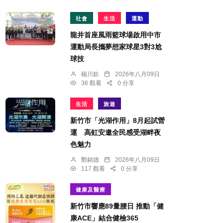
社會
生活
運動
龍井首座風雨籃球場啟用中市
運動局長攜夢想家球星3對3尬
球技
楊川欽
2026年八月09日
36 觀看
0 分享
生活
旅遊
新竹市「光湖作用」8月起試營
運 高虹安邀全民感受湖畔夜
色魅力
鄭銘德
2026年八月09日
117 觀看
0 分享
健康及醫療
新竹市響應89量腰日 推動「健
康ACE」結合健檢365