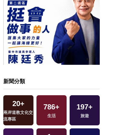
新聞分類
20
+
786
+
197
+
16
+
兩岸道教文化交
生活
旅遊
2024立委選戰
流專區