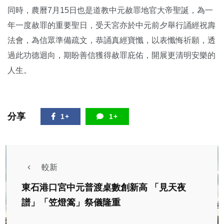
同時，農曆7月15日也是道教中元赦罪地官大帝聖誕，為一
年一度赦罪的重要聖日，受天宮亦於中元前夕舉行誦經祝壽
法會，為信眾準備疏文，恭誦真經寶懺，以表懺悔祈願，透
過此功德迴向，期盼善信獲得赦罪庇佑，開展更清明安樂的
人生。
分享
1+
1+
較新
東石港口宮中元普渡桌數創新高 「見天夜
譜」「笠燈篙」祭儀隆重