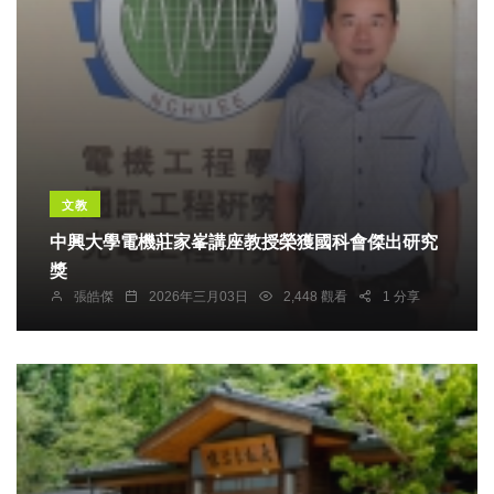
文教
中興大學電機莊家峯講座教授榮獲國科會傑出研究
獎
張皓傑
2026年三月03日
2,448 觀看
1 分享