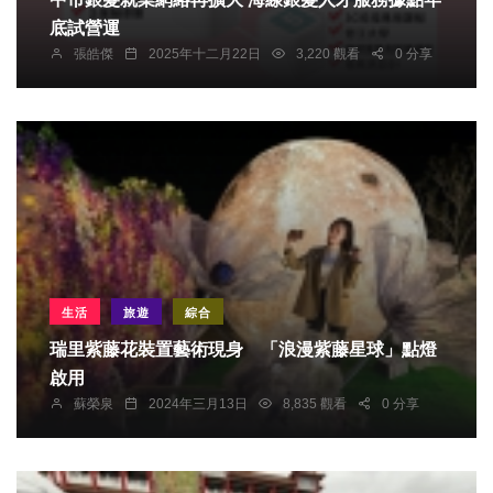
底試營運
張皓傑
2025年十二月22日
3,220 觀看
0 分享
生活
旅遊
綜合
瑞里紫藤花裝置藝術現身 「浪漫紫藤星球」點燈
啟用
蘇榮泉
2024年三月13日
8,835 觀看
0 分享