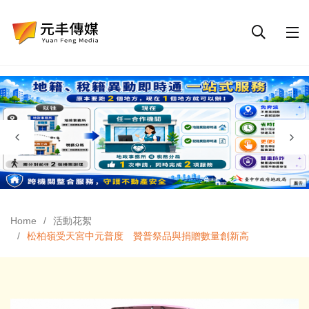
Home
活動花絮
松柏嶺受天宮中元普度 贊普祭品與捐贈數量創新高