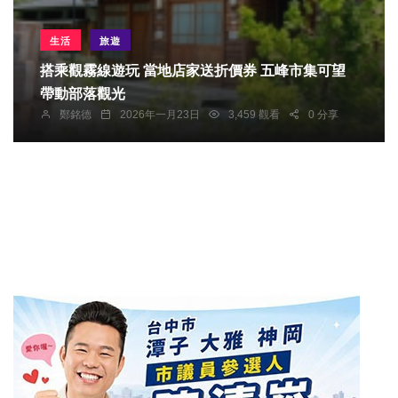
生活
旅遊
搭乘觀霧線遊玩 當地店家送折價券 五峰市集可望
帶動部落觀光
鄭銘德
2026年一月23日
3,459 觀看
0 分享