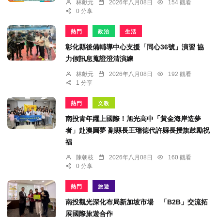
林獻元
2026年八月08日
154 觀看
0 分享
熱門
政治
生活
彰化縣後備輔導中心支援「同心36號」演習 協
力假訊息蒐證澄清演練
林獻元
2026年八月08日
192 觀看
1 分享
熱門
文教
南投青年躍上國際！旭光高中「黃金海岸造夢
者」赴澳圓夢 副縣長王瑞德代許縣長授旗鼓勵祝
福
陳朝枝
2026年八月08日
160 觀看
0 分享
熱門
旅遊
南投觀光深化布局新加坡市場 「B2B」交流拓
展國際旅遊合作