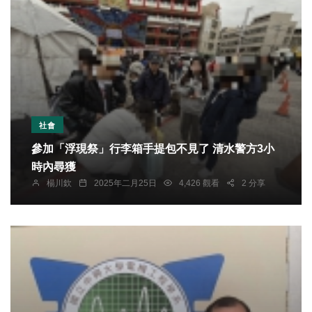
社會
參加「浮現祭」行李箱手提包不見了 清水警方3小
時內尋獲
楊川欽
2025年二月25日
4,426 觀看
2 分享