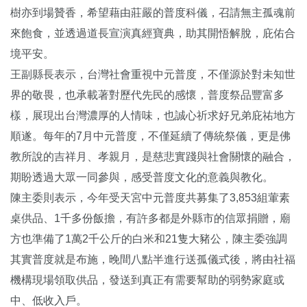
樹亦到場贊香，希望藉由莊嚴的普度科儀，召請無主孤魂前
來飽食，並透過道長宣演真經寶典，助其開悟解脫，庇佑合
境平安。
王副縣長表示，台灣社會重視中元普度，不僅源於對未知世
界的敬畏，也承載著對歷代先民的感懷，普度祭品豐富多
樣，展現出台灣濃厚的人情味，也誠心祈求好兄弟庇祐地方
順遂。每年的7月中元普度，不僅延續了傳統祭儀，更是佛
教所說的吉祥月、孝親月，是慈悲實踐與社會關懷的融合，
期盼透過大眾一同參與，感受普度文化的意義與教化。
陳主委則表示，今年受天宮中元普度共募集了3,853組葷素
桌供品、1千多份飯擔，有許多都是外縣市的信眾捐贈，廟
方也準備了1萬2千公斤的白米和21隻大豬公，陳主委強調
其實普度就是布施，晚間八點半進行送孤儀式後，將由社福
機構現場領取供品，發送到真正有需要幫助的弱勢家庭或
中、低收入戶。