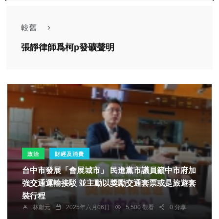
較舊
張靜律師爲柯p發礦聲明
政治
財經及消費
台中市發展「會展城市」 民進黨市議員籲中市府加
強交通運輸接駁 並主動以獎勵交通套票或是旅遊套
裝行程
林獻元
2025年六月06日
5,500 觀看
0 分享