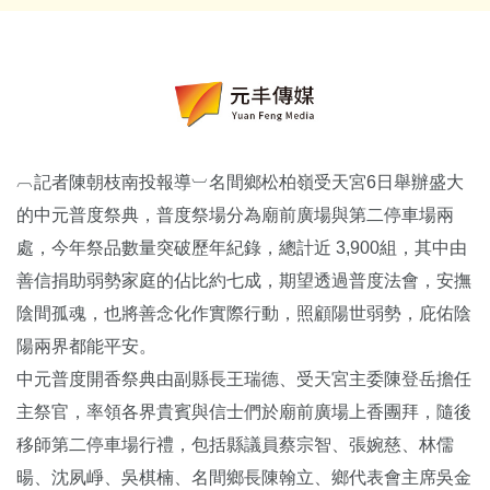
︹記者陳朝枝南投報導︺名間鄉松柏嶺受天宮6日舉辦盛大
的中元普度祭典，普度祭場分為廟前廣場與第二停車場兩
處，今年祭品數量突破歷年紀錄，總計近 3,900組，其中由
善信捐助弱勢家庭的佔比約七成，期望透過普度法會，安撫
陰間孤魂，也將善念化作實際行動，照顧陽世弱勢，庇佑陰
陽兩界都能平安。
中元普度開香祭典由副縣長王瑞德、受天宮主委陳登岳擔任
主祭官，率領各界貴賓與信士們於廟前廣場上香團拜，隨後
移師第二停車場行禮，包括縣議員蔡宗智、張婉慈、林儒
暘、沈夙崢、吳棋楠、名間鄉長陳翰立、鄉代表會主席吳金