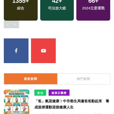
1355
+
42
+
66
+
綜合
司法放大鏡
2024立委選戰
最新新聞
熱門新聞
政治
健康及醫療
「爸」氣迎健康！中市衛生局邀爸爸動起來 養
成規律運動迎接健康人生