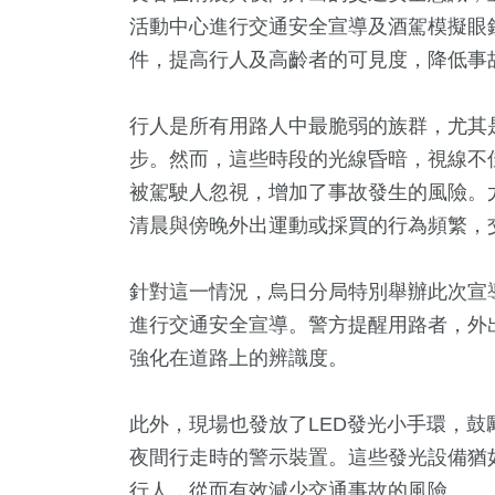
活動中心進行交通安全宣導及酒駕模擬眼
件，提高行人及高齡者的可見度，降低事
行人是所有用路人中最脆弱的族群，尤其
步。然而，這些時段的光線昏暗，視線不
被駕駛人忽視，增加了事故發生的風險。
清晨與傍晚外出運動或採買的行為頻繁，
+
9
+
1085
+
250
+
1356
3金鐘獎
綜藝
政治
藝文
社會
針對這一情況，烏日分局特別舉辦此次宣
進行交通安全宣導。警方提醒用路者，外
強化在道路上的辨識度。
+
12
+
67
+
苑天地
海峽論壇專區
美食
此外，現場也發放了LED發光小手環，
夜間行走時的警示裝置。這些發光設備猶
行人，從而有效減少交通事故的風險。