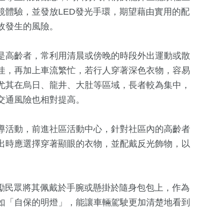
鏡體驗，並發放LED發光手環，期望藉由實用的配
故發生的風險。
是高齡者，常利用清晨或傍晚的時段外出運動或散
佳，再加上車流繁忙，若行人穿著深色衣物，容易
尤其在烏日、龍井、大肚等區域，長者較為集中，
交通風險也相對提高。
+
1614
+
493
+
682
+
生活
財經及消費
綜合
導活動，前進社區活動中心，針對社區內的高齡者
出時應選擇穿著顯眼的衣物，並配戴反光飾物，以
4
+
156
+
10
+
兩岸佛教文化
運動
演唱會
流專區
鼓勵民眾將其佩戴於手腕或懸掛於隨身包包上，作為
如「自保的明燈」，能讓車輛駕駛更加清楚地看到