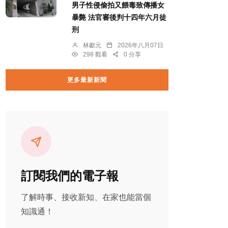
男子性侵偷拍又餵毒致傳播女
暴斃 法官審後判十四年六月徒
刑
林獻元
2026年八月07日
298 觀看
0 分享
更多最新新聞
訂閱我們的電子報
了解時事、接收新知、在家也能當個
知識通！