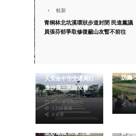
較新
青桐林北坑溪環狀步道封閉 民進黨議
員張芬郁爭取修復籲山友暫不前往
熱門
兩岸
王滬
社會
生活
民黨
淨空天際線、升級行
訪團 大陸國台辦：
人安全中市交通局打
林
大陸
造沙鹿三民路友善通
20
楊川欽
震災
行環境
9,
2026年七月16日
0 
社會
1,533 觀看
政治
財經及消費
0 分享
婦人
中市勞工局8月寵爸
彀中 勤工警成功阻
送好康職 80家企業
詐四