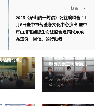
較舊
2025《給山的一封信》公益演唱會 11
月8日臺中市葫蘆墩文化中心演出 臺中
政治
市山海屯國際生命線協會邀請民眾成
生活
文教
為這份「回信」的行動者
旅遊
綜合
寧會見立法院國
日本濱松市長、議長
團總召傅崐萁參
拜會南投縣政府王副
縣長力薦三大活動
獻元
方面願向花蓮地
陳朝枝
強化濱名湖與日月潭
24年四月27日
區捐贈組合屋
2023年八月24日
058 觀看
友好合作
9,352 觀看
分享
生活
0 分享
誤踩詐騙陷阱入
百萬元