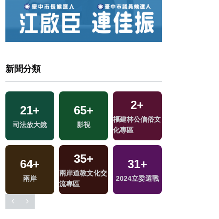
新聞分類
2
+
21
+
65
+
564
+
福建林公信俗文
司法放大鏡
影視
健康及醫療
化專區
35
+
64
+
31
+
16
+
交
兩岸道教文化交
兩岸
2024立委選戰
評論
流專區