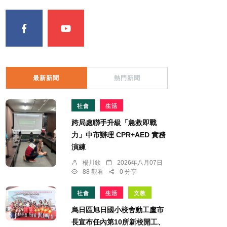
最新新聞
熱門新聞
社會
生活
跨局處聯手升級「急救即戰
力」中市辦理 CPR+AED 實務
演練
楊川欽
2026年八月07日
88 觀看
0 分享
社會
生活
文教
烏日區旭日國小校舍動工盧市
長宣布任內第10所新校開工、