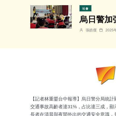
社會
烏日警加
張皓傑
202
【記者林重鎣台中報導】烏日警分局統計顯
交通事故高齡者達31%，占比達三成，
長者在清晨與夜間外出的交通安全意識，