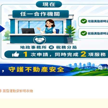
導 晨昏運動穿鮮明衣物