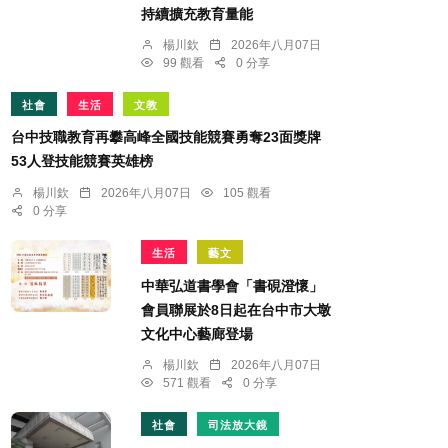
持續擴充教育量能
楊川欽
2026年八月07日
99 觀看
0 分享
社會
生活
文教
台中技職教育再攀高峰全國技能競賽勇奪23面獎牌
53人登技能競賽英雄榜
楊川欽
2026年八月07日
105 觀看
0 分享
生活
藝文
中華弘道書學會「書硯澄懷」
會員聯展於8日起在台中市大墩
文化中心藝廊登場
楊川欽
2026年八月07日
571 觀看
0 分享
社會
司法放大鏡