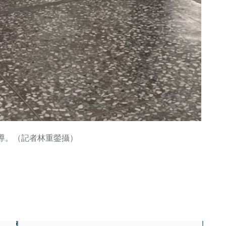
導。（記者林重鎣攝）