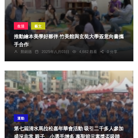
生活
藝文
推動繪本美學好夥伴 竹美館與玄奘大學簽意向書攜
手合作
鄭銘德
2025年八月03日
4,682 觀看
0 分享
運動
第七屆清水馬拉松嘉年華會活動 吸引二千多人參加
盛況非常 親子、小選手增多 萬聖節元素獎盃吸睛