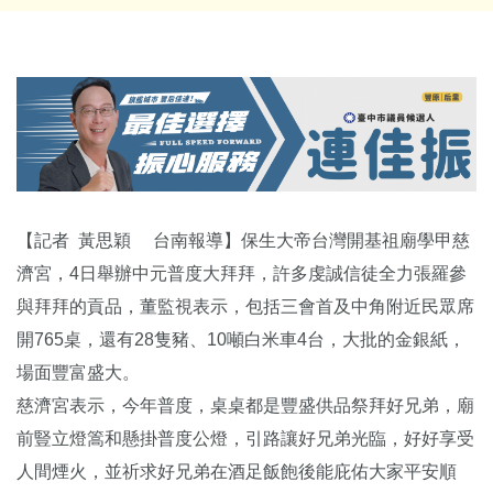
【記者 黃思穎 台南報導】保生大帝台灣開基祖廟學甲慈
濟宮，4日舉辦中元普度大拜拜，許多虔誠信徒全力張羅參
與拜拜的貢品，董監視表示，包括三會首及中角附近民眾席
開765桌，還有28隻豬、10噸白米車4台，大批的金銀紙，
場面豐富盛大。
慈濟宮表示，今年普度，桌桌都是豐盛供品祭拜好兄弟，廟
前豎立燈篙和懸掛普度公燈，引路讓好兄弟光臨，好好享受
人間煙火，並祈求好兄弟在酒足飯飽後能庇佑大家平安順