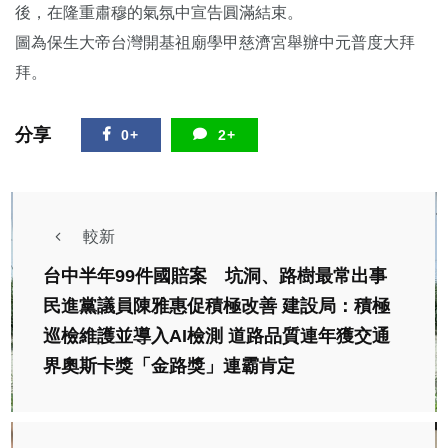
後，在隆重肅穆的氣氛中宣告圓滿結束。
圖為保生大帝台灣開基祖廟學甲慈濟宮舉辦中元普度大拜
拜。
分享
0+
2+
較新
台中半年99件國賠案 坑洞、路樹最常出事
民進黨議員陳雅惠促積極改善 建設局：積極
巡檢維護並導入AI檢測 道路品質連年獲交通
界奧斯卡獎「金路獎」連霸肯定