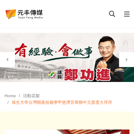
Home
活動花絮
保生大帝台灣開基祖廟學甲慈濟宮舉辦中元普度大拜拜