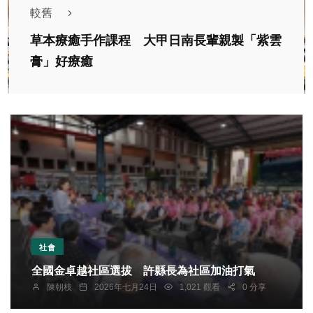
較舊
草本療癒手作課程 大甲日南長輩親製「紫雲
膏」好療癒
社會
全國金卓越社區選拔 許縣長為社區加油打氣
陳朝枝
2026年七月24日
1,021 觀看
0 分享