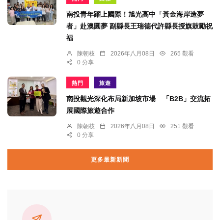
南投青年躍上國際！旭光高中「黃金海岸造夢
者」赴澳圓夢 副縣長王瑞德代許縣長授旗鼓勵祝
福
陳朝枝
2026年八月08日
265 觀看
0 分享
熱門
旅遊
南投觀光深化布局新加坡市場 「B2B」交流拓
展國際旅遊合作
陳朝枝
2026年八月08日
251 觀看
0 分享
更多最新新聞