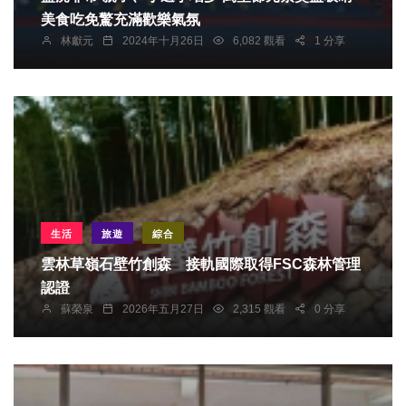
美食吃免驚充滿歡樂氣氛
林獻元
2024年十月26日
6,082 觀看
1 分享
生活
旅遊
綜合
雲林草嶺石壁竹創森 接軌國際取得FSC森林管理
認證
蘇榮泉
2026年五月27日
2,315 觀看
0 分享