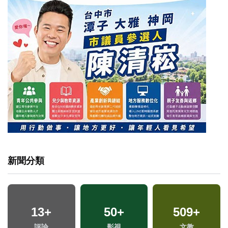
新聞分類
13
+
50
+
509
+
評論
影視
文教