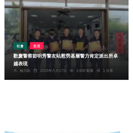
社會
生活
歡慶警察節明秀警友站慰勞基層警力肯定派出所卓
越表現
楊川欽
2025年六月17日
3,930 觀看
1 分享