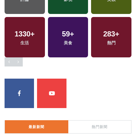
1330
+
59
+
283
+
專
生活
美食
熱門
最新新聞
熱門新聞