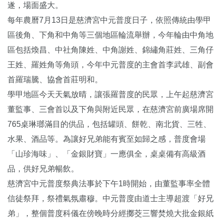
遂，場面盛大。
每年農曆7月13日是慈濟宮中元普度日子，依照傳統由學甲
區後角、下角和中角等三個地區輪流舉辦，今年輪由中角地
區包括煥昌、中社角陳姓、中角謝姓、錦繡角莊姓、三角仔
王姓、羅姓角等角頭，今年中元普度的主會首李武雄、副會
首羅瑞騰、協會首莊明和。
學甲地區今天天氣放晴，讓張羅普度的民眾，上午起慈濟宮
董監事、三會首以及下角與附近民眾，在慈濟宮前廣場席開
765桌琳瑯滿目的供品，包括罐頭、餅乾、南北貨、三牲、
水果、酒品等。為讓好兄弟能有賓至如歸之感，普度會場
「山珍海味」、「金銀財寶」一應俱全，桌桌備有高級酒
品，供好兄弟暢飲。
慈濟宮中元普度祭典法事於下午1時開始，由董監事率全體
信徒祭拜，祭禮氣氛肅穆。中元普度由道士主導超渡「好兄
弟」，整個普度科儀在傍晚時分經擲茭三響焚燒大批金銀紙