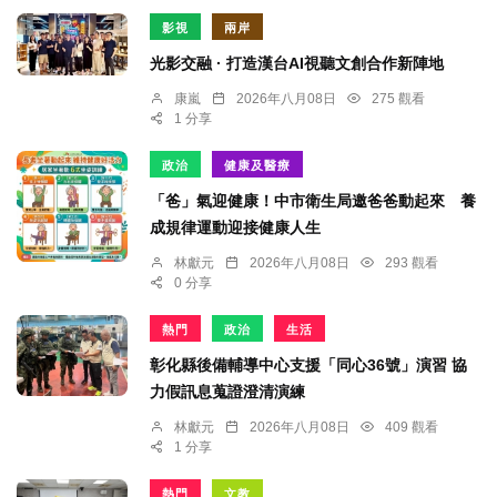
影視
兩岸
光影交融 · 打造漢台AI視聽文創合作新陣地
康嵐
2026年八月08日
275 觀看
1 分享
政治
健康及醫療
「爸」氣迎健康！中市衛生局邀爸爸動起來 養
成規律運動迎接健康人生
林獻元
2026年八月08日
293 觀看
0 分享
熱門
政治
生活
彰化縣後備輔導中心支援「同心36號」演習 協
力假訊息蒐證澄清演練
林獻元
2026年八月08日
409 觀看
1 分享
熱門
文教