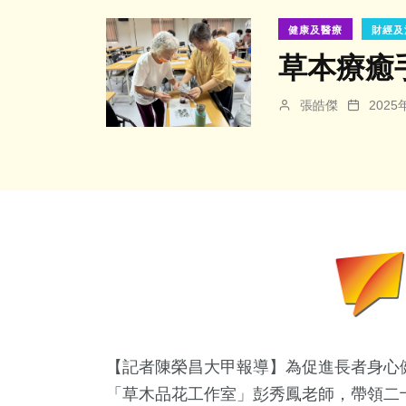
健康及醫療
財經及
草本療癒
張皓傑
202
【記者陳榮昌大甲報導】為促進長者身心
「草木品花工作室」彭秀鳳老師，帶領二