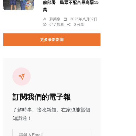
前部署 民眾不配合最高罰15
萬
蘇榮泉
2026年八月07日
647 觀看
0 分享
更多最新新聞
訂閱我們的電子報
了解時事、接收新知、在家也能當個
知識通！
請鍵入Email