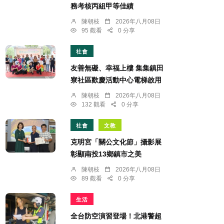
務考核丙組甲等佳績
陳朝枝
2026年八月08日
95 觀看
0 分享
社會
友善無礙、幸福上樓 集集鎮田
寮社區歡慶活動中心電梯啟用
陳朝枝
2026年八月08日
132 觀看
0 分享
社會
文教
克明宮「關公文化節」攝影展
彰顯南投13鄉鎮市之美
陳朝枝
2026年八月08日
89 觀看
0 分享
生活
全台防空演習登場！北港警超