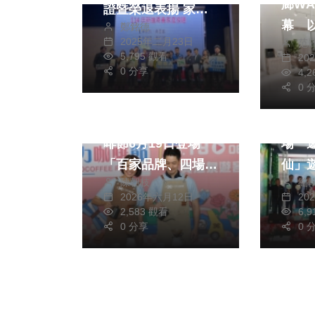
廊WÀ
證暨榮退表揚 家扶
幕 
鄭銘德
主任沈俊賢強力募集
2025年二月23日
范
打造
志工
5,795 觀看
20
量場
0 分享
4,
熱門
旅遊
0 
綜合
旅遊
2026南投巧克力咖
202
啡節6月19日登場
場 
「百家品牌、四場晚
仙」
陳朝枝
編
會、三場煙火」閃亮
2026年六月12日
20
福興溫泉
2,583 觀看
6,
0 分享
0 