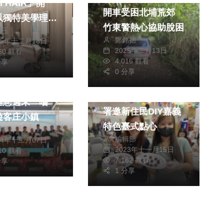
I HAIR」開
開車受困北埔荒郊
以獨特美學理念
竹東警熱心協助脫困
麗玉
城市中的沉靜能
鄭銘德
25年十二月18日
域
2025年二月13日
260 觀看
4,016 觀看
分享
0 分享
生活
綜合
4關西仙草節登
小彈珠涼西丸 移民
邀您週末「嚐
署邀新住民DIY嘉義
遊客庄小鎮
特色臺式點心
輯部
編輯部
24年十二月07日
2023年十一月15日
910 觀看
7,162 觀看
分享
1 分享