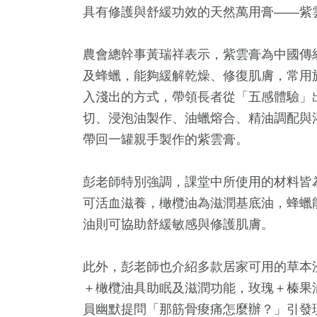
具有修護與舒緩功效的天然萬用膏——紫
農會總幹事黃瑞祥表示，紫雲膏為中國傳
及蜂蠟，能夠緩解乾燥、修復肌膚，常用
入淺出的方式，帶領長者從「五感體驗」
切、浸泡油製作、油蠟熔合、精油調配與
帶回一罐親手製作的紫雲膏。
1
+
15
+
4
+
231
+
4
+
彭老師特別強調，課堂中所使用的材料皆
兩岸佛教文化交
兩岸道教文化交
活
健康及醫療
演唱會
可活血滋養，橄欖油為滋潤基底油，蜂蠟
流專區
流專區
油則可協助舒緩敏感與修護肌膚。
0
+
5
+
3
+
此外，彭老師也介紹多款居家可用的草本
福建林公信俗文
食
綜藝
化專區
＋橄欖油具助眠及滋潤功能，玫瑰＋榛果
員幽默提問「那筋骨痠痛怎麼辦？」引發