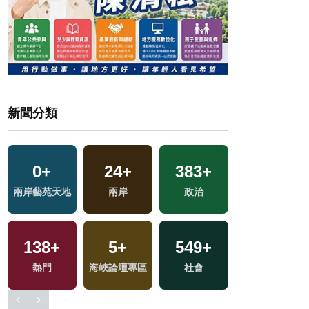
新聞分類
0
+
24
+
383
+
5
+
兩岸藝苑天地
兩岸
政治
2024總統大選
138
+
5
+
549
+
164
+
熱門
海峽論壇專區
社會
旅遊