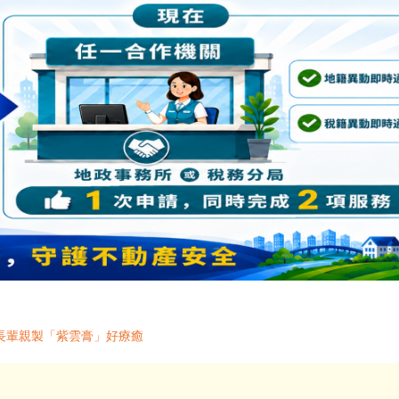
長輩親製「紫雲膏」好療癒