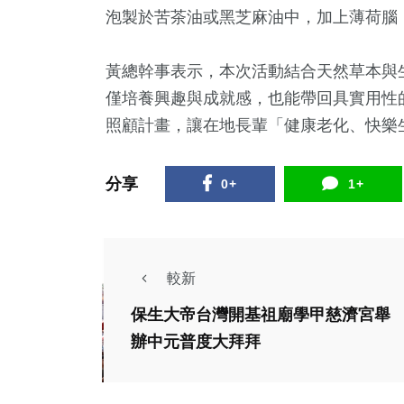
泡製於苦茶油或黑芝麻油中，加上薄荷腦
黃總幹事表示，本次活動結合天然草本與
僅培養興趣與成就感，也能帶回具實用性
照顧計畫，讓在地長輩「健康老化、快樂
分享
0+
1+
較新
保生大帝台灣開基祖廟學甲慈濟宮舉
社會
辦中元普度大拜拜
生活
失依兒少的避風港
竹北
新竹縣市寄養家庭授