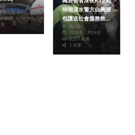
獨居長者深夜KTV前
獻元
徘徊清水警方自掏腰
24年七月14日
包護送社會服務救助
838 觀看
分享
楊川欽
站
2026年三月24日
2,177 觀看
1 分享