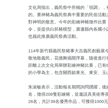
文化局指出，義民祭中所稱的「領調」，
的。賽神豬為義民祭典中重要的民俗活動
對神明的敬意。今年的彩繪神豬徵件比賽
令，並提供白胚豬模型，廣邀縣內各國小
也藉此推廣義民祭典活動。
114年新竹縣義民祭豬事大吉義民創藝展
敬地敬義民」花擔舞揭開序幕，隨後進行
距離上次文化局舉辦彩繪神豬比賽，已有6
的小學為主，包含關西鎮東光、東安、玉
朱淑敏表示，活動報名期間詢問踴躍，後
名，徵得208隻彩繪豬，並邀請具美術專
26名，共計39名優秀作品，可獲得1000