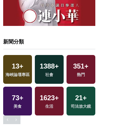
新聞分類
4
+
505
+
15
+
577
+
兩岸佛教文化交
財經及消費
2024總統大選
健康及醫療
流專區
407
+
17
+
1
+
166
+
旅遊
評論
兩岸藝苑天地
運動