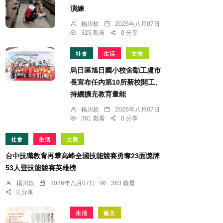
演練
楊川欽
2026年八月07日
325 觀看
0 分享
社會
生活
文教
烏日區旭日國小校舍動工盧市
長宣布任內第10所新校開工、
持續擴充教育量能
楊川欽
2026年八月07日
361 觀看
0 分享
社會
生活
文教
台中技職教育再攀高峰全國技能競賽勇奪23面獎牌
53人登技能競賽英雄榜
楊川欽
2026年八月07日
363 觀看
0 分享
生活
藝文