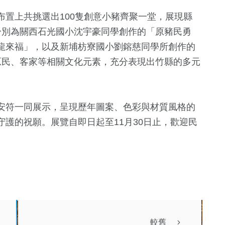
置上共挑選出100隻創意小豬齊聚一堂，展現縣
分別為關西石光國小沈宇豪同學創作的「原豬民勇
龍來福」，以及新埔枋寮國小劉鎔慈同學所創作的
原民、客家等相關文化元素，充分表現出竹縣的多元
安符一同展示，呈現歷年圖案、色彩與材質風格的
護的祝願。展覽自即日起至11月30日止，歡迎民
較舊