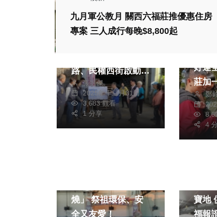
政治
生活
九月軍公教月 關西六福莊推優惠住房
財經及消費
專案 三人成行每晚$8,800起
生活
立委楊瓊瓔爭取中央
四年才有
補助五成 神岡溪洲
好運
路、民權西街啟動路
莊加
張皓傑
面改善
2025年十二月31日
鄭
鬆入
3,683 觀看
20
1 分享
8,
4 
社會
生活
兩岸佛
新竹市「新紙錢三
慈明
燒」 祭祖環保、安
寶地 供佛齋僧功德
全又友愛！
福報