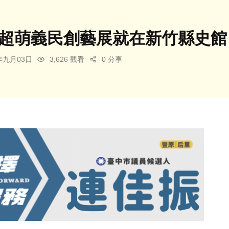
 超萌義民創藝展就在新竹縣史館
5年九月03日
3,626 觀看
0 分享