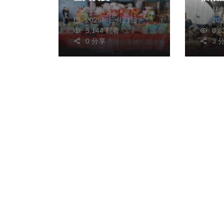
鄭銘德
林
2025年三月21日
20
5,144 觀看
8,
0 分享
3 