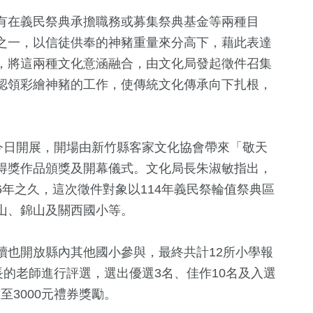
有在義民祭典承擔職務或募集祭典基金等兩種目
之一，以信徒供奉的神豬重量來分高下，藉此表達
，將這兩種文化意涵融合，由文化局發起徵件召集
認領彩繪神豬的工作，使傳統文化傳承向下扎根，
今日開展，開場由新竹縣客家文化協會帶來「敬天
得獎作品頒獎及開幕儀式。文化局長朱淑敏指出，
年之久，這次徵件對象以114年義民祭輪值祭典區
山、錦山及關西國小等。
續也開放縣內其他國小參與，最終共計12所小學報
長的老師進行評選，選出優選3名、佳作10名及入選
元至3000元禮券獎勵。