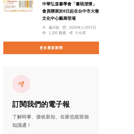
中華弘道書學會「書硯澄懷」
會員聯展於8日起在台中市大墩
文化中心藝廊登場
楊川欽
2026年八月07日
1,202 觀看
0 分享
更多最新新聞
訂閱我們的電子報
了解時事、接收新知、在家也能當個
知識通！