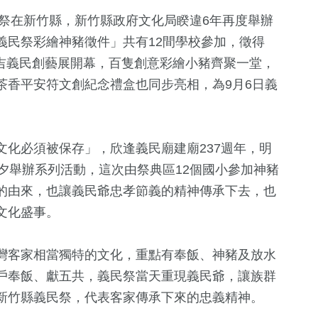
民祭在新竹縣，新竹縣政府文化局睽違6年再度舉辦
義民祭彩繪神豬徵件」共有12間學校參加，徵得
事大吉義民創藝展開幕，百隻創意彩繪小豬齊聚一堂，
茶香平安符文創紀念禮盒也同步亮相，為9月6日義
化必須被保存」，欣逢義民廟建廟237週年，明
+
67
+
13
+
1388
+
351
+
夕舉辦系列活動，這次由祭典區12個國小參加神豬
影視
海峽論壇專區
社會
熱門
的由來，也讓義民爺忠孝節義的精神傳承下去，也
文化盛事。
38
+
73
+
1623
+
21
+
灣客家相當獨特的文化，重點有奉飯、神豬及放水
俗文
兩岸道教文化交
美食
生活
司法放大鏡
流專區
戶奉飯、獻五共，義民祭當天重現義民爺，讓族群
新竹縣義民祭，代表客家傳承下來的忠義精神。