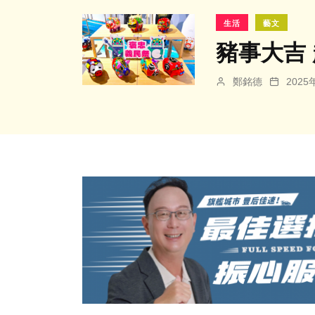
生活
藝文
豬事大吉
鄭銘德
202