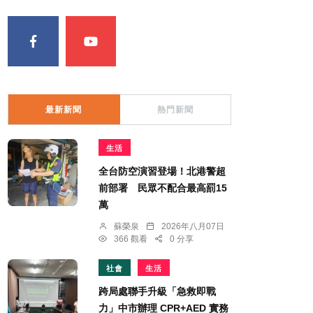
最新新聞
熱門新聞
生活
全台防空演習登場！北港警超
前部署 民眾不配合最高罰15
萬
蘇榮泉
2026年八月07日
366 觀看
0 分享
社會
生活
跨局處聯手升級「急救即戰
力」中市辦理 CPR+AED 實務