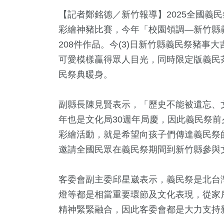
【記者鄭銘德／新竹報導】2025全國義
彩繪神豬比賽，今年「校園領調—新竹縣
208件作品。今(3)日新竹縣義民祭豬
可愛模樣贏得眾人目光，同時限定版義民
民祭典暖身。
副縣長陳見賢表示，「歷史不能被遺忘、文
1
+
70
+
1
+
257
年也是文化局30週年局慶，因此義民祭前
唱會
兩岸
2023金鐘獎
藝文
彩繪活動，就是希望向孩子們傳達義民祭
邀請全國民眾在義民祭期間到新竹縣參與
2
+
34
+
客委會副主委邱星崴表示，義民祭是北台
福建林公信
2024立委選戰
化專區
燈等都是相當重要環節及文化表現，從家
精神緊緊融合，因此客委會都是大力支持