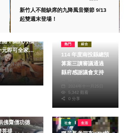
新竹人不能缺席的九降風音樂節 9/13
起雙週末登場！
旅遊
的好康 229
全開！關西六福
熱門
綜合
一元即可全家輕
114 年度南投縣總預
銘德
住？
算案三讀審議通過
24年二月28日
622 觀看
縣府感謝議會支持
分享
陳朝枝
2024年十一月25日
5,342 觀看
0 分享
教文化交流專區
高中清靜福德三
社會
生活
證菩提