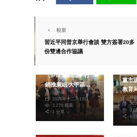
較新
習近平同普京舉行會談 雙方簽署20多
政治
份雙邊合作協議
財經及消費
司法放
第四屆永續善農獎
校園濫
（IPM Award）行
黨市
銷推廣組 大甲區農
教育
張皓傑
會獲獎
林
低門
2025年十二月19日
20
3,270 觀看
老師
3,
1 分享
書 中市教育局：若
1 
明顯
聘或