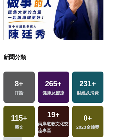
新聞分類
33
+
161
+
0
+
15
+
美食
熱門
兩岸藝苑天地
2024立委選戰
4
+
9
+
746
+
30
+
綜藝
司法放大鏡
生活
影視