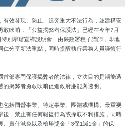
，有效發現、防止、追究重大不法行為，並建構安
勇敢吹哨，「公益揭弊者保護法」已經在今年7月
日特別舉辦宣導說明會，由廉政署種子講師，即地
同仁分享新法重點，同時提醒執行業務人員謹慎行
國首部專門保護揭弊者的法律，立法目的是期能透
+
190
+
8
+
265
+
231
+
感的揭弊者勇敢吹哨促進政府廉能與透明。
旅遊
評論
健康及醫療
財經及消費
也包括國營事業、特定事業、團體或機構。最重要
19
+
舉後，禁止有任何報復行為或採取不利措施，同時
501
+
115
+
0
+
、責任減免以及檢舉獎金「3保1減1金」的保
兩岸道教文化交
統大選
政治
藝文
2023金鐘獎
流專區