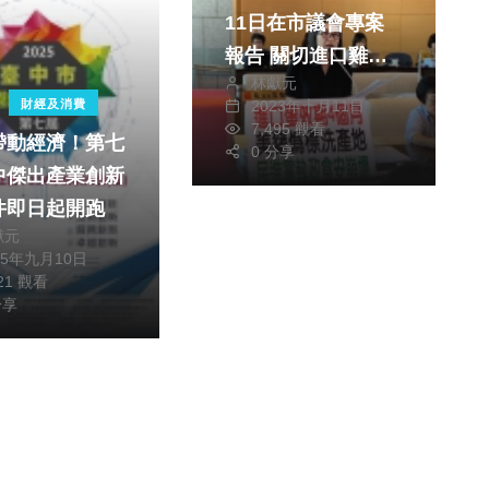
11日在市議會專案
予受理
報告 關切進口雞蛋
林獻元
爭議及相關食安議題
2023年十月11日
財經及消費
7,495 觀看
帶動經濟！第七
0 分享
中傑出產業創新
件即日起開跑
獻元
25年九月10日
121 觀看
分享