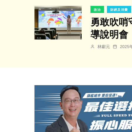
政治
財經及消費
勇敢吹哨
導說明會
林獻元
202