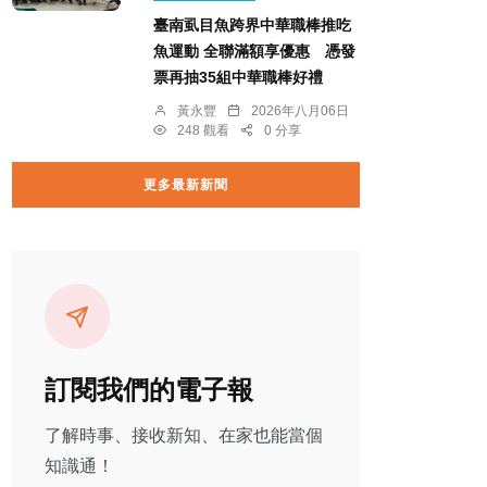
臺南虱目魚跨界中華職棒推吃
魚運動 全聯滿額享優惠 憑發
票再抽35組中華職棒好禮
黃永豐
2026年八月06日
248 觀看
0 分享
更多最新新聞
訂閱我們的電子報
了解時事、接收新知、在家也能當個
知識通！