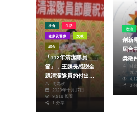
應不
社會
生活
政治
健康及醫療
文教
創新
綜合
屆台
「112年清潔隊員
獎徵
節」，王縣長感謝全
林
20
縣清潔隧員的付出和
4,
周為政
辛苦。（照片縣府提
0 
2023年十月17日
供）
9,919 觀看
1 分享