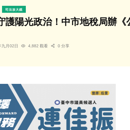
司法放大鏡
守護陽光政治！中市地稅局辦《
5年九月02日
4,882 觀看
0 分享