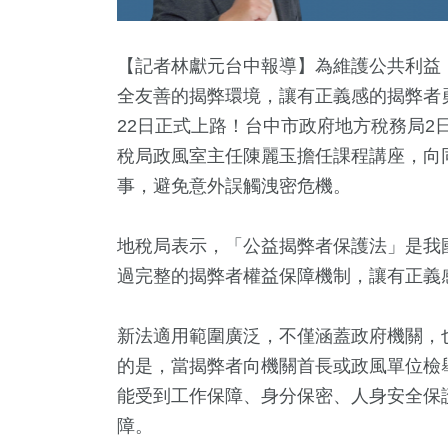
【記者林獻元台中報導】為維護公共利益
全友善的揭弊環境，讓有正義感的揭弊者
22日正式上路！台中市政府地方稅務局2
稅局政風室主任陳麗玉擔任課程講座，向
事，避免意外誤觸洩密危機。
地稅局表示，「公益揭弊者保護法」是我
2
+
1
+
1
+
637
過完整的揭弊者權益保障機制，讓有正義
兩岸佛教文化交
福建林公信俗文
合
社會
流專區
化專區
新法適用範圍廣泛，不僅涵蓋政府機關，
的是，當揭弊者向機關首長或政風單位檢
6
+
6
+
能受到工作保障、身分保密、人身安全保護
海峽論壇專區
2024總
障。