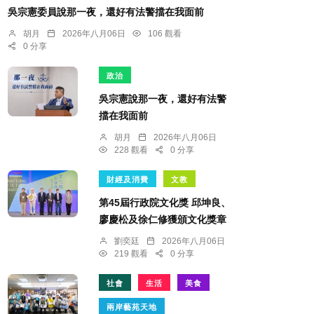
吳宗憲委員說那一夜，還好有法警擋在我面前
胡月
2026年八月06日
106 觀看
0 分享
政治
吳宗憲說那一夜，還好有法警
擋在我面前
胡月
2026年八月06日
228 觀看
0 分享
財經及消費
文教
第45屆行政院文化獎 邱坤良、
廖慶松及徐仁修獲頒文化獎章
劉奕廷
2026年八月06日
219 觀看
0 分享
社會
生活
美食
兩岸藝苑天地