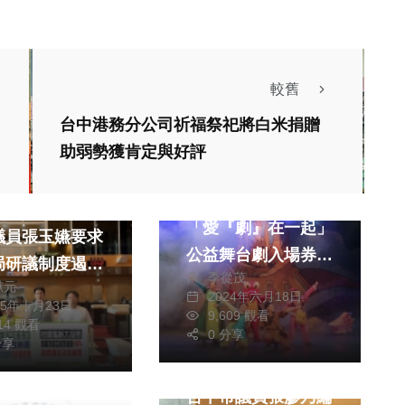
較舊
台中港務分公司祈福祭祀將白米捐贈
生活
藝文
文教
助弱勢獲肯定與好評
文教
綜合
大鏡
幫助創世花蓮建院
訴頻傳 民進
「愛『劇』在一起」
議員張玉嬿要求
公益舞台劇入場券盼
局研議制度遏止
季從茂
善士認助
獻元
檻濫訴，守護好
2024年六月18日
25年十月23日
9,609 觀看
，讓他們好好教
614 觀看
0 分享
分享
政治
健康及醫療
未達解聘、不續
台中市議員張廖乃綸
終局停聘 學校