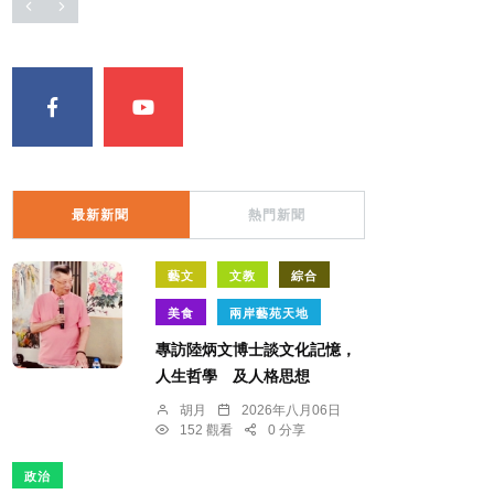
最新新聞
熱門新聞
藝文
文教
綜合
美食
兩岸藝苑天地
專訪陸炳文博士談文化記憶，
人生哲學 及人格思想
胡月
2026年八月06日
152 觀看
0 分享
政治