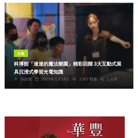
文教
科博館「達達的魔法樂園」精彩回歸 3大互動式展
具沉浸式學習光電知識
張皓傑
2025年八月14日
3,507 觀看
1 分享