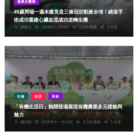
健康及醫療
45歲男喘一週未癒竟是三條冠狀動脈全堵！繞道手
術成功重建心臟血流成功逆轉生機
林獻元
2026年八月03日
1,100 觀看
1 分享
社會
生活
美食
「有機生活日」熱鬧登場展現有機農業多元樣貌與
魅力
楊川欽
2025年十一月10日
3,716 觀看
3 分享