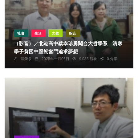
社會
生活
文教
綜合
（影音）／北港高中蔡幸珍勇闖台大哲學系 清寒
學子貧困中堅韌奮鬥追求夢想
蘇榮泉
2025年一月06日
9,083 觀看
0 分享