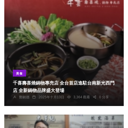
美食
千喜壽喜燒鍋物專売店 全台首店進駐台南新光西門
店 全新鍋物品牌盛大登場
鄭銘德
2025年十月13日
3,364 觀看
0 分享