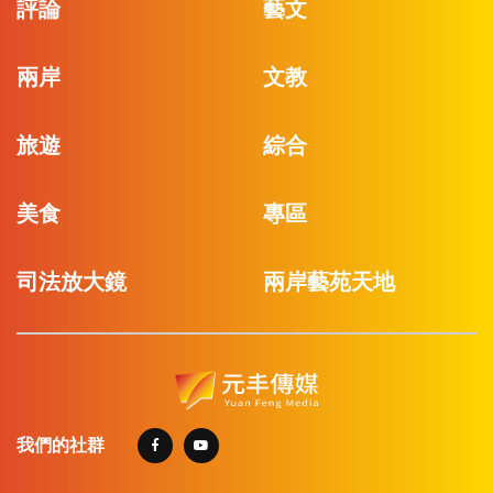
評論
藝文
兩岸
文教
旅遊
綜合
美食
專區
司法放大鏡
兩岸藝苑天地
我們的社群