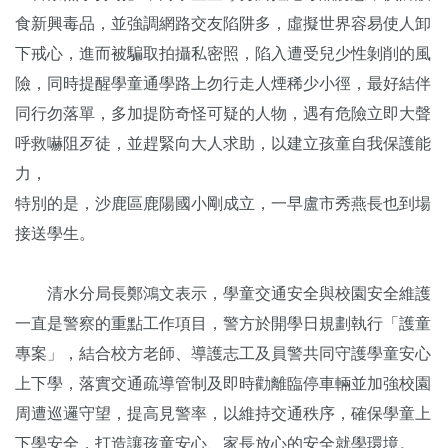
食新興毒品，並強調網路交友陷阱多，虛擬世界容易使人卸
下戒心，進而被騙取拍攝私密照，陷入遭受兒少性剝削的風
險，同時提醒學童通學路上勿行走人煙稀少小徑，最好結伴
同行勿落單，多加提防奇怪可疑的人物，遇有危險立即大聲
呼救嚇阻歹徒，並趕緊向大人求助，以建立孩童自我保護能
力，
特別的是，沙鹿區鹿陽國小剛成立，一早盧市秀燕長也到場
接送學生。
清水分局長鄭鴻文表示，學童交通安全與校園安全維護
一直是警察的重點工作項目，警方於開學日規劃執行「護童
專案」，結合校方老師、導護志工及員警共同守護學童安心
上下學，落實交通疏導管制及即時勸離臨停車輛並加強校園
周遭巡邏守望，提高見警率，以維持交通秩序，確保學童上
下學安全，打造讓孩童安心、家長放心的安全就學環境。