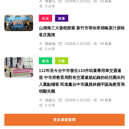
林獻元
2026年八月10日
54 觀看
0 分享
生活
旅遊
山湖海三大遊程探索 新竹市等你來領略原汁原味
客庄風情
鄭銘德
2026年八月10日
58 觀看
0 分享
政治
文教
112年至今台中市發生133件幼童專用車交通違
規 中市府教育局對有交通違規紀錄的幼兒園未列
入重點稽查 民進黨台中市議員林德宇認為教育局
明顯失職
林獻元
2026年八月10日
56 觀看
0 分享
更多最新新聞