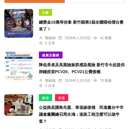
文教
總獎金18萬等你拿 新竹縣第3屆全國嘻哈擂台賽
來了！
鄭銘德
2026年八月10日
41 觀看
0 分享
健康及醫療
降低長者及高風險族群感染風險 新竹市今起提供
肺鏈疫苗PCV20、PCV21公費接種
鄭銘德
2026年八月10日
70 觀看
0 分享
政治
生活
公益路庇護島先蓋、車道線後補 民進黨台中市
議會黨團總召周永鴻：道路工程怎麼可以做半
套？