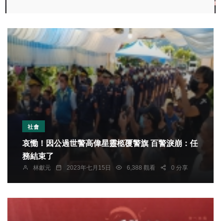
社會
哀慟！因公過世警高偉星靈柩覆警旗 百警淚崩：任
務結束了
林獻元
2023年七月15日
6,388 觀看
0 分享