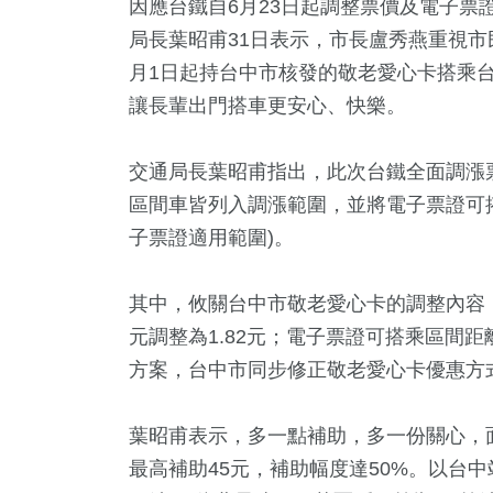
因應台鐵自6月23日起調整票價及電子票
局長葉昭甫31日表示，市長盧秀燕重視市
月1日起持台中市核發的敬老愛心卡搭乘台
讓長輩出門搭車更安心、快樂。
交通局長葉昭甫指出，此次台鐵全面調漲票
區間車皆列入調漲範圍，並將電子票證可搭
子票證適用範圍)。
15
+
0
+
3426
+
6594
+
437
其中，攸關台中市敬老愛心卡的調整內容，
福建林公信俗文
藝
健康及醫療
政治
美食
元調整為1.82元；電子票證可搭乘區間距
化專區
方案，台中市同步修正敬老愛心卡優惠方
7
+
9
+
2081
+
400
+
70
+
葉昭甫表示，多一點補助，多一份關心，
放大鏡
兩岸藝苑天地
熱門
影視
演唱會
最高補助45元，補助幅度達50%。以台