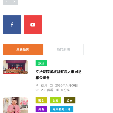
最新新聞
熱門新聞
政治
立法院請審核監察院人事同意
權公聽會
胡月
2026年八月06日
233 觀看
0 分享
藝文
文教
綜合
美食
兩岸藝苑天地