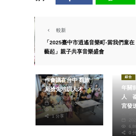
較新
「2025臺中市逍遙音樂町-當我們童在
政治
文教
藝起」親子共享音樂盛會
旅遊
社會
第11屆台越觀光合
綜合
作會議在台中 觀旅
年關
局搶先培訓人才
人 
林獻元
2024年八月04日
宮發
8,385 觀看
蘇
1 分享
20
6,
政治
文教
0 