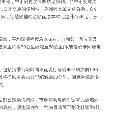
證里程，中市府再度升級敬老福利。台中市交通局
民日常交通的便利性，為減輕長輩交通負擔，自9
鐵，每趟次補助金額從原本30元提升至45元，盼
價，平均調漲幅度為26.8%，自強號、莒光號及
乘里程從70公里縮減至50公里(敬老愛心卡同屬電
+
1006
+
包括搭乘台鐵區間車從現行每公里平均票價1.46
運動
離將從原本的70公里縮減為50公里。因應台鐵調漲
式。
2463
+
面對台鐵票價調漲，市府補助每趟次從30元調增到
旅遊
中站為例，優惠調整後，往南最遠可至彰化社頭鄉(社