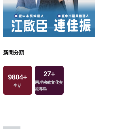
新聞分類
27
+
9804
4047
+
+
105
+
202
+
4149
+
兩岸佛教文化交
生活
文教
評論
2024立委選戰
綜合
流專區
229
+
81
+
91
+
1528
+
兩岸道教文化交
海峽論壇專區
2024總統大選
藝文
流專區