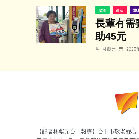
政治
生活
旅
長輩有需
助45元
林獻元
202
【記者林獻元台中報導】台中市敬老愛心卡