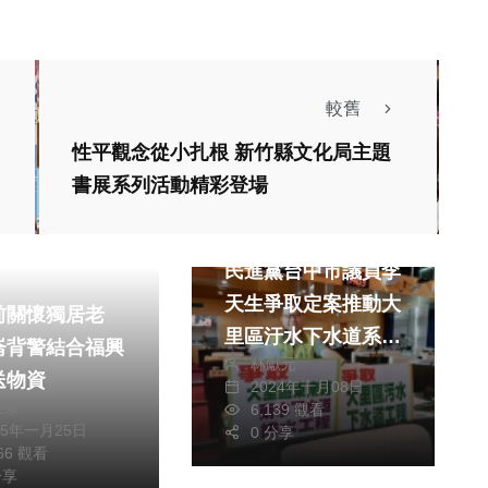
較舊
性平觀念從小扎根 新竹縣文化局主題
書展系列活動精彩登場
政治
生活
生活
民進黨台中市議員李
天生爭取定案推動大
前關懷獨居老
里區汙水下水道系
崙背警結合福興
林獻元
統、東南路雨水下水
送物資
2024年十月08日
道工程、霧峰區后溪
榮泉
6,139 觀看
25年一月25日
底排水系統
0 分享
866 觀看
政治
司法放大鏡
分享