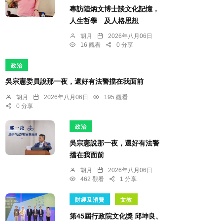
專訪陸炳文博士談文化記憶，
人生哲學 及人格思想
胡月
2026年八月06日
16 觀看
0 分享
政治
吳宗憲委員說那一夜，還好有法警擋在我面前
胡月
2026年八月06日
195 觀看
0 分享
政治
吳宗憲說那一夜，還好有法警
擋在我面前
胡月
2026年八月06日
462 觀看
1 分享
財經及消費
文教
第45屆行政院文化獎 邱坤良、