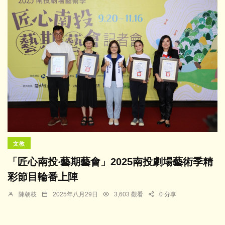
文教
「匠心南投‧藝期藝會」2025南投劇場藝術季精
彩節目輪番上陣
陳朝枝
2025年八月29日
3,603 觀看
0 分享