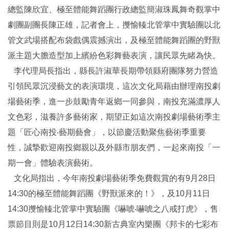
總監陳欣宜、極至體能舞蹈團行政總監簡淑珠鳳舞奇觀掌中
劇團副團長陳正雄，記者會上，㩳愉轃北管掌中實驗團以北
管文武場搭配布袋戲偶震撼演出，及極至體能舞蹈團的野獸
派主題大膽造型加上繽紛色彩舞藝表演，讓民眾先睹為快。
李代理局長指出，縣長許淑華長期帶領縣府團隊努力營造
引領民眾沉浸藝文的表演環境，這次文化局藉由辦理南投劇
場藝術季，進一步鼓勵青年返鄉一同參與，南投充滿濃厚人
文色彩，滋養許多藝術家，期望正如這次南投劇場藝術季主
題「匠心南投‧藝期藝會」，以節慶活動聚焦藝術季重要
性，誠摯歡迎南投鄉親以及外縣市朋友們，一起來南投「一
期一會」體驗表演藝術。
文化局指出，今年南投劇場藝術季免費觀賞的有9月28日
14:30的極至體能舞蹈團《野獸派來的！》，及10月11日
14:30㩳愉轃北管掌中實驗團《嚇唬‧嚇唬之八戒打虎》，售
票節目則是10月12日14:30新古典室內樂團《邦卡的七彩布