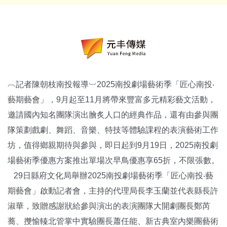
︹記者陳朝枝南投報導︺2025南投劇場藝術季「匠心南投‧
藝期藝會」，9月起至11月將帶來豐富多元精彩藝文活動，
邀請國內知名團隊演出膾炙人口的經典作品，還有由參與團
隊策劃戲劇、舞蹈、音樂、特技等體驗課程的表演藝術工作
坊，值得鄉親期待與參與，即日起到9月19日，2025南投劇
場藝術季優惠方案推出單場次早鳥優惠享65折，不限張數。
29日縣府文化局舉辦2025南投劇場藝術季「匠心南投‧藝
期藝會」啟動記者會，主持的代理局長李玉蘭並代表縣長許
淑華，致贈感謝狀給參與演出的表演團隊大開劇團長鄭芮
蕎、㩳愉轃北管掌中實驗團長蕭任能、新古典室內樂團藝術