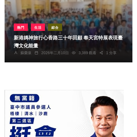
熱門
生活
綜合
新港媽神旅行心香路三十年回顧 奉天宮特展表現臺
灣文化能量
蘇榮泉
2026年二月10日
3,389 觀看
1 分享