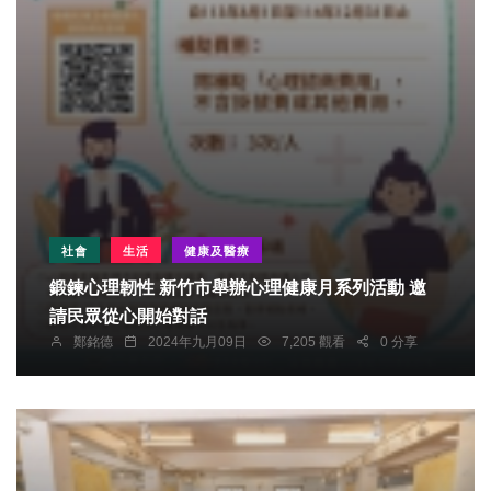
社會
生活
健康及醫療
鍛鍊心理韌性 新竹市舉辦心理健康月系列活動 邀
請民眾從心開始對話
鄭銘德
2024年九月09日
7,205 觀看
0 分享