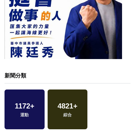
新聞分類
1172
+
4821
+
兩
運動
綜合
區