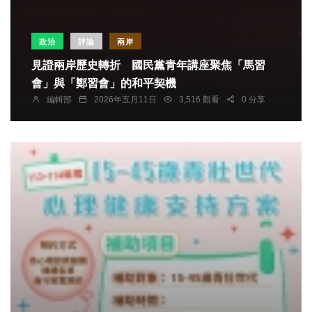
政治
評論
兩岸
見證兩岸歷史轉折 國民黨青年講座聚焦「馬習
會」與「鄭習會」的和平契機
編輯部
2026年五月11日
3,516 觀看
0 分享