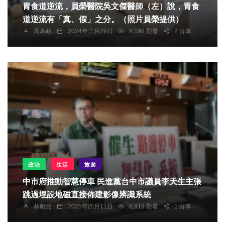
胃食道逆流，員榮醫院吳文傑醫師（左）說，胃食
道逆流有「真、假」之分。（照片員榮提供）
周為政
2024年二月29日
9,598 觀看
2 分享
政治
生活
旅遊
中市府推動智慧停車 民進黨台中市議員李天生主張
跳過埋設地磁直接佈建影像辨識系統
林獻元
2025年四月11日
6,919 觀看
1 分享