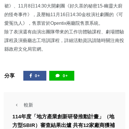
裙》、11月8日14:30大開劇團《好久茶的秘密15-幽靈大廚
的怪奇事件》，及壓軸11月16日14:30金枝演社劇團的《可
愛冤仇人》，售票皆於Opentix兩廳院售票系統。
除了表演還有由演出團隊帶來的工作坊體驗課程、劇場體驗
課程及演藝廳志工培訓課程，詳細活動資訊請隨時關注南投
縣政府文化局官網。
分享
0+
0+
較新
114年度「地方產業創新研發推動計畫」（地
方型SBIR）審查結果出爐 共有12家廠商獲補