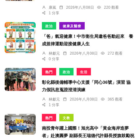
康嵐
2026年八月08日
220 觀看
1 分享
政治
健康及醫療
「爸」氣迎健康！中市衛生局邀爸爸動起來 養
成規律運動迎接健康人生
林獻元
2026年八月08日
272 觀看
0 分享
熱門
政治
生活
彰化縣後備輔導中心支援「同心36號」演習 協
力假訊息蒐證澄清演練
林獻元
2026年八月08日
365 觀看
1 分享
熱門
文教
南投青年躍上國際！旭光高中「黃金海岸造夢
者」赴澳圓夢 副縣長王瑞德代許縣長授旗鼓勵祝