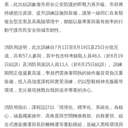
系，此次結訓象徵市府在公安防護的即戰力再升級。市府將
持續挹注資源、提升訓練設施與裝備，讓第一線同仁在各類
複合型災害及高風險環境中，都能以最專業與最有效率的行
動守護市民安全與城市韌性。
消防局說明，此次訓練自7月1日至8月19日及25日分批完
成，共有57人參與，其中包含特考錄取人員46人（於8月19
日結訓）及消防局派訓人員11人（於8月25日結訓）。訓練
期間正值盛夏高溫，學員們需身著悶熱的操作服並背負沉重
裝備，投入高強度課程與實景演練，仍以堅毅精神克服嚴苛
環境，充分展現挑戰自我與追求專業的決心。
消防局指出，課程設計以「情境化、標準化、系統化」為核
心，涵蓋繩索操作、高角度與空間轉換救助、自救要領、組
合式擔架搬運與長距離轉運等重點模組，並融入黑暗環境與