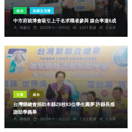
政治
財經及消費
中市府就博會吸引上千名求職者參與 媒合率達6成
林獻元
2025年十一月02日
3,657 觀看
0 分享
文教
綜合
台灣獅總會捐助本縣29校83位學生圓夢 許縣長感
謝助學義舉
陳朝枝
2023年十一月22日
7,323 觀看
0 分享