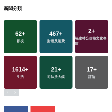
新聞分類
2
+
62
+
467
+
福建林公信俗文化專
影視
財經及消費
區
1614
+
21
+
17
+
生活
司法放大鏡
評論