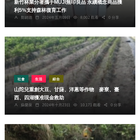
新竹林業分署攜手MUJI無印良品 永續概念商品獲
利5%支持森林復育工作
鄭銘德
2024年五月09日
8,002 觀看
0 分享
社會
生活
綜合
山陀兒重創大豆、甘藷、洋蔥等作物 麥寮、臺
西、四湖獲准現金救助
蘇榮泉
2024年十月23日
10,171 觀看
0 分享