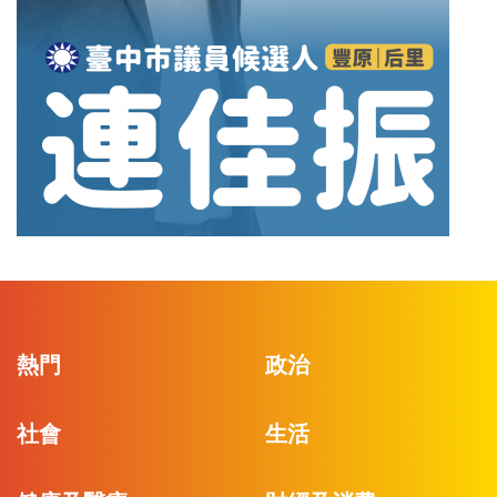
熱門
政治
社會
生活