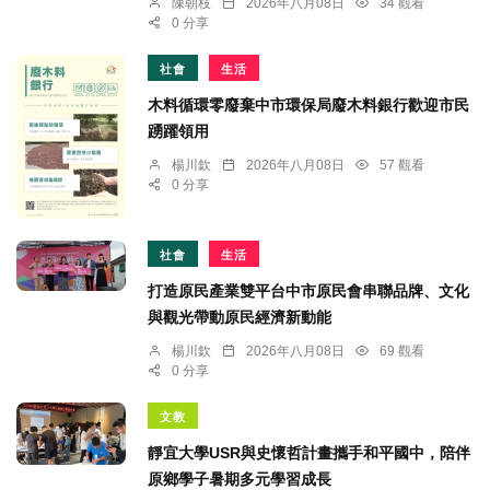
陳朝枝
2026年八月08日
34 觀看
0 分享
社會
生活
木料循環零廢棄中市環保局廢木料銀行歡迎市民
踴躍領用
楊川欽
2026年八月08日
57 觀看
0 分享
社會
生活
打造原民產業雙平台中市原民會串聯品牌、文化
與觀光帶動原民經濟新動能
楊川欽
2026年八月08日
69 觀看
0 分享
文教
靜宜大學USR與史懷哲計畫攜手和平國中，陪伴
原鄉學子暑期多元學習成長