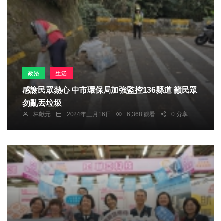
政治
生活
感謝民眾熱心 中市環保局加強監控136縣道 籲民眾
勿亂丟垃圾
林獻元
2024年三月16日
6,368 觀看
0 分享