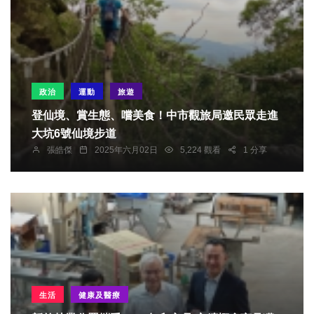
政治
運動
旅遊
登仙境、賞生態、嚐美食！中市觀旅局邀民眾走進
大坑6號仙境步道
張皓傑
2025年六月02日
5,224 觀看
1 分享
生活
健康及醫療