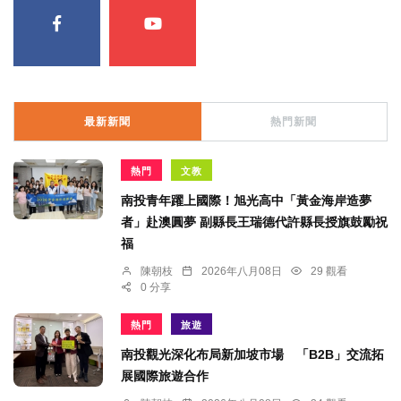
最新新聞
熱門新聞
熱門
文教
南投青年躍上國際！旭光高中「黃金海岸造夢
者」赴澳圓夢 副縣長王瑞德代許縣長授旗鼓勵祝
福
陳朝枝
2026年八月08日
29 觀看
0 分享
熱門
旅遊
南投觀光深化布局新加坡市場 「B2B」交流拓
展國際旅遊合作