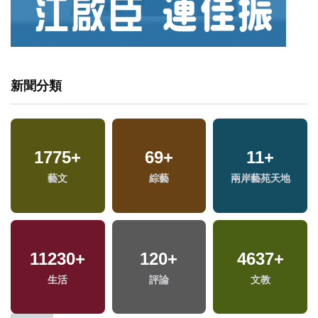
新聞分類
1775
+
69
+
11
+
藝文
綜藝
兩岸藝苑天地
11230
+
120
+
4637
+
專
生活
評論
文教