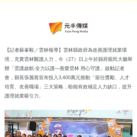
【記者蘇峯毅／雲林報導】雲林縣政府為改善護理就業環
境，充實雲林醫護人力，今（27）日上午於縣府親民大廳舉
辦「雲護啟航‧全力以護—善愛雲林 用心守護」啟動記者
會，縣長張麗善宣布投入3,400萬元推動「留任獎勵、人才
培育、友善職場」三大策略，盼能有效補足人力缺口，提升
護理就業吸引力。