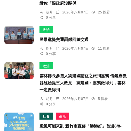
訴你「跟政府沒關係」
胡月
2026年八月07日
25 觀看
0 分享
政治
民眾黨提交通罰鍰回饋交通
胡月
2026年八月07日
11 觀看
0 分享
政治
雲林縣長參選人劉建國請益之旅到嘉義 借鏡嘉義
縣經驗提三大政見 劉建國：嘉義做得到，雲林
一定做得到
胡月
2026年八月07日
5 觀看
0 分享
社會
生活
颱風可能來亂 新竹市宣佈「港港好」首週8/8-