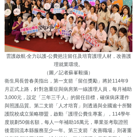
雲護啟航‧全力以護-公費挹注留任及培育護理人材，改善護
理就業環境。
（圖／記者蘇峯毅攝）
衛生局長曾春美指出，第一支箭「留任獎勵」將於114年9
月正式上路，針對急重症與病房第一線護理人員，每月補助
3,000元，設定「三年三千人」的留任目標，確保病床運作
與照護品質。第二支箭「人才培育」則透過與全國逾十所醫
護院校成立策略聯盟，啟動「護理公費生專案」，114學年
度規劃50個名額，每人一年補助16萬元，畢業並考取證照
後需回流本縣服務至少一年。第三支箭「友善職場」則著重