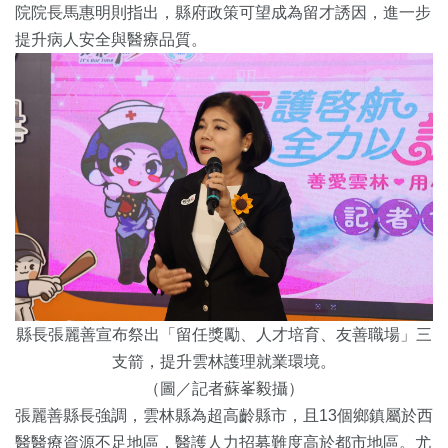
院院長馬惠明則指出，縣府政策可望成為留才誘因，進一步
提升病人安全與醫療品質。
縣長張麗善宣布祭出「留任獎勵、人才培育、友善職場」三
支箭，提升雲林護理就業環境。
（圖／記者蘇峯毅攝）
張麗善縣長強調，雲林縣為超高齡縣市，且13個鄉鎮屬於西
醫醫療資源不足地區，醫護人力招募難度高於都市地區。尤