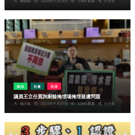
陳朝枝
2025年六月19日
3,966 觀看
0 分享
政治
社會
生活
議員王立任質詢廚餘掩埋場掩埋疑慮問題
楊川欽
2025年十月30日
3,869 觀看
0 分享