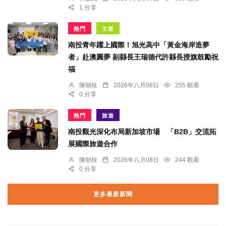
1 分享
熱門
文教
南投青年躍上國際！旭光高中「黃金海岸造夢
者」赴澳圓夢 副縣長王瑞德代許縣長授旗鼓勵祝
福
陳朝枝
2026年八月08日
255 觀看
0 分享
熱門
旅遊
南投觀光深化布局新加坡市場 「B2B」交流拓
展國際旅遊合作
陳朝枝
2026年八月08日
244 觀看
0 分享
更多最新新聞