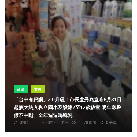
政治
文教
「台中有鈣讚」2.0升級！市長盧秀燕宣布8月31日
起擴大納入私立國小及設籍2至12歲孩童 明年寒暑
假不中斷、全年週週喝鮮乳
林獻元
2026年七月01日
1,570 觀看
0 分享