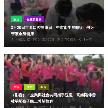
政治
健康及醫療
3月20日世界口腔健康日 中市衛生局籲從小護牙
守護全身健康
林獻元
2026年三月20日
2,700 觀看
1 分享
生活
文教
綜合
（影音）／企業與社會共同攜手送暖 高鐵陪伴雲
林弱勢孩子踏上希望旅程
蘇榮泉
2026年六月11日
2,273 觀看
0 分享