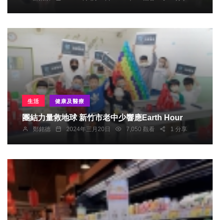
生活
健康及醫療
團結力量救地球 新竹市老中少響應Earth Hour
鄭銘德
2024年三月20日
7,050 觀看
1 分享