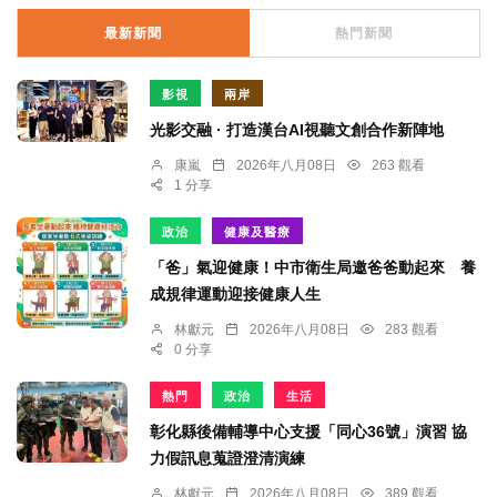
最新新聞
熱門新聞
影視
兩岸
光影交融 · 打造漢台AI視聽文創合作新陣地
康嵐
2026年八月08日
263 觀看
1 分享
政治
健康及醫療
「爸」氣迎健康！中市衛生局邀爸爸動起來 養
成規律運動迎接健康人生
林獻元
2026年八月08日
283 觀看
0 分享
熱門
政治
生活
彰化縣後備輔導中心支援「同心36號」演習 協
力假訊息蒐證澄清演練
林獻元
2026年八月08日
389 觀看