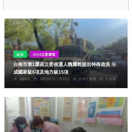
政治
2024立委選戰
台南市第1選區立委候選人魏耀乾提出特殊政見 分
成國家級6項及地方級15項
編輯部
2023年十一月30日
6,997 觀看
1 分享