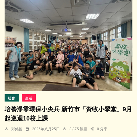
社會
生活
培養淨零環保小尖兵 新竹市「資收小學堂」9月
起巡迴10校上課
鄭銘德
2025年八月25日
3,875 觀看
0 分享