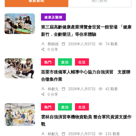
最新新聞
熱門新聞
健康及醫療
第三屆高齡健康產業博覽會世貿一館登場 「健康
新竹．全齡樂活」等你來體驗
鄭銘德
2026年八月07日
74 觀看
0 分享
熱門
政治
生活
苗栗市後備軍人輔導中心協力自強演習 支援聯
合徵集作業
林獻元
2026年八月07日
42 觀看
0 分享
熱門
政治
生活
雲林自強演習車機物資動員 整合軍民資源支援作
戰
林獻元
2026年八月07日
131 觀看