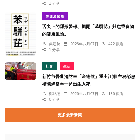
1 分享
健康及醫療
舌尖上的隱形警報、揭開「苯駢芘」與焦香食物
的健康風險。
吳建銘
2026年八月07日
422 觀看
1 分享
社會
生活
新竹市骨董消防車「金德號」重出江湖 主秘彭忠
禮憶起當年一起出生入死
鄭銘德
2026年八月07日
186 觀看
0 分享
更多最新新聞