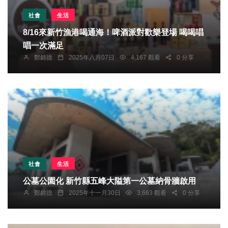
社會
生活
8/16來新竹漁港喝通海！啤酒派對歡樂登場 喝喝唱
唱一次滿足
鄭銘德
2025年八月07日
4,167 觀看
0 分享
社會
生活
公墓公園化 新竹縣五峰大隘第一公墓納骨牆啟用
鄭銘德
2025年十一月30日
3,663 觀看
0 分享