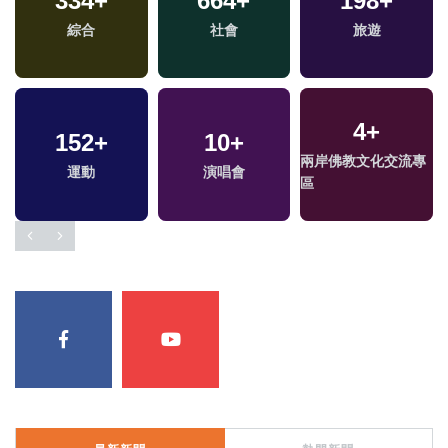
334
+
664
+
198
+
綜合
社會
旅遊
4
+
152
+
10
+
專
兩岸佛教文化交流專
運動
演唱會
區