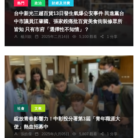
熱門
政治
財經及消費
台中新光三越百貨13日發生氣爆公安事件 民進黨台
中市議員江肇國、張家銨痛批百貨美食街裝修眾所
皆知 只有市府「選擇性不知情」？
楊川欽
2025年二月14日
5,100 觀看
1 分享
社會
文教
綻放青春影響力！中彰投分署第3屆「青年職涯大
使」熱血招募中
張皓傑
2025年六月05日
5,807 觀看
1 分享