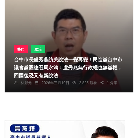
熱門
政治
台中市長盧秀燕訪美說法一變再變！民進黨台中市
議會黨團總召周永鴻：盧秀燕無行政權也無黨權，
回國後恐又有新說法
林獻元
2026年三月10日
2,825 觀看
1 分享