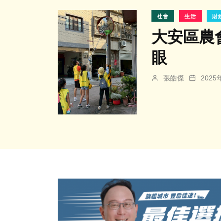
社會
生活
財
大安區農
眼
張皓傑
202