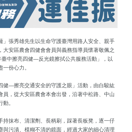
薩」張秀雄先生以生命守護臺灣用路人安全、親手
，大安區農會四健會會員與義務指導員懷著敬佩之
年臺中擦亮四健—反光鏡擦拭公共服務活動」，以
盡一份心力。
四健—擦亮交通安全的守護之眼」活動，由白駿紘
會員，從大安區農會本會出發，沿著中松路、中山
101
+
7
+
138
+
67
+
行動。
俗文
藝文
評論
熱門
運動
手持抹布、清潔劑、長柄刷，踩著長板凳，逐一仔
塵與污漬、模糊不清的鏡面，經過大家的細心清理