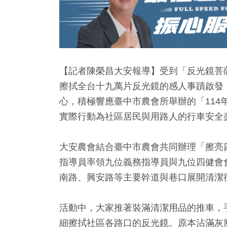
【記者陳榮昌大安報導】受到「反光鏡菩
擦拭全台十九萬片反光鏡的感人事蹟啟發
心，積極響應臺中市農會所舉辦的「114
實際行動為社區居民與用路人的行車安全
大安農會結合臺中市農會共同辦理「擦亮
指導員率領九位義務指導員與九位四健會
13
+
0
+
+
5
+
4
+
南路、興安路等主要幹道與巷口展開清潔
兩岸道教文化交
福建林公信
總統大選
海峽論壇專區
演唱會
流專區
化專區
活動中，大家推著裝滿清潔用品的推車，
細擦拭社區各路口的反光鏡。原本沾滿灰