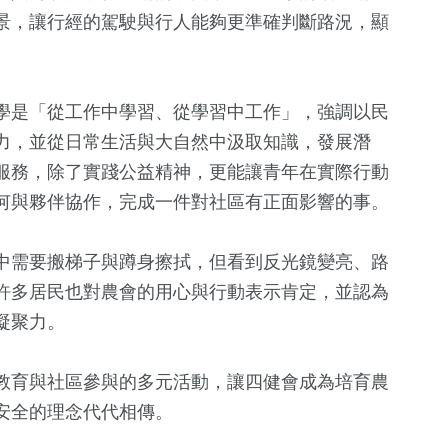
269
+
8
+
3
+
28
+
景，讓行經的駕駛與行人能夠更準確判斷路況，顯
文教
司法放大鏡
綜藝
美食
學是「從工作中學習、從學習中工作」，強調以民
力，並從日常生活與大自然中汲取知識，發展潛
服務，除了實踐公益精神，更能讓青年在實際行動
何與夥伴協作，完成一件對社區有正面影響的事。
中需要搬梯子與蹲身擦拭，但看到反光鏡變亮、路
許多居民也對農會的用心與行動表示肯定，並認為
凝聚力。
教育與社區參與的多元活動，讓四健會成為培育農
安全的理念代代相傳。