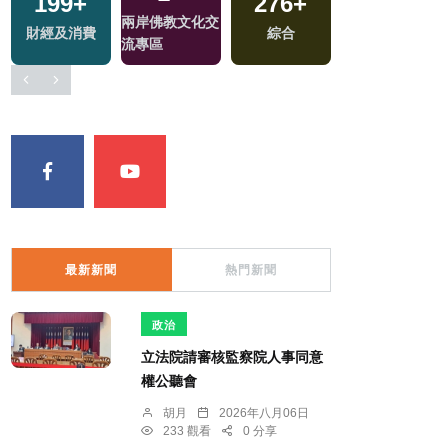
199
+
276
+
兩岸佛教文化交
財經及消費
綜合
流專區
最新新聞
熱門新聞
政治
立法院請審核監察院人事同意
權公聽會
胡月
2026年八月06日
233 觀看
0 分享