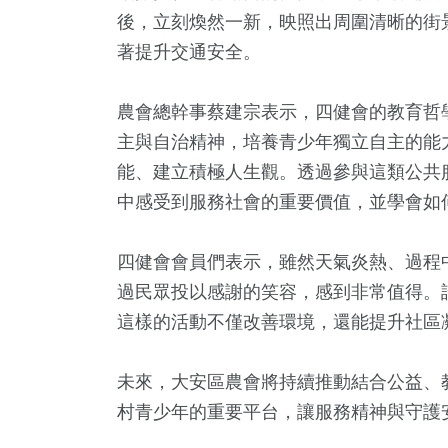
+
27
+
164
+
438
+
26
+
後，立刻煥然一新，映照出周圍清晰的街
苑天地
兩岸
旅遊
政治
影視
著提升交通安全。
農會總幹事蔡建宗表示，四健會的教育哲
主與自治精神，培養青少年獨立自主的能
能、建立積極人生觀。透過參與這類公共
中感受到服務社會的重要價值，並學會如
四健會會員們表示，雖然天氣炎熱、過程
過民眾投以感謝的笑容，感到非常值得。
這樣的活動不僅改善環境，還能提升社區
未來，大安區農會將持續推動結合公益、
村青少年的重要平台，讓服務精神與守護