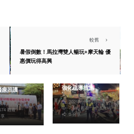
較舊
社會
生活
暑假倒數！馬拉灣雙人暢玩+摩天輪 優
生活
綜合
惠價玩得高興
西螺福興宮春節交通
國際捐贈行動醫
迎挑戰 西螺警分局
 縣府攜手強化
強化疏導措施
醫療照護
蘇榮泉
榮泉
2025年一月23日
24年八月16日
7,405 觀看
,674 觀看
0 分享
分享
社會
教文化交流專區