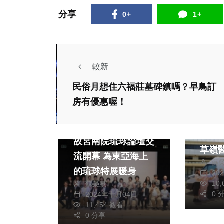
分享
0+
1+
較新
民俗月想住六福莊墓碑鎮嗎？早鳥訂
社會
熱門
社會
房有優惠喔！
綜合
生活
藝文
鈺齊
綜合
療車
故宮南院琉球論壇交
草嶺
流開幕 為東亞海上
蘇
的琉球特展暖身
20
10
蘇榮泉
0 
2024年十月04日
政治
生活
11,454 觀看
政治
財經及消費
0 分享
兩岸道