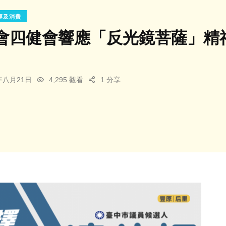
經及消費
會四健會響應「反光鏡菩薩」精
5年八月21日
4,295 觀看
1 分享