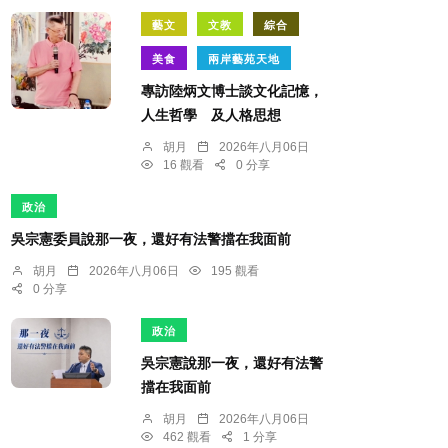
藝文
文教
綜合
美食
兩岸藝苑天地
專訪陸炳文博士談文化記憶，
人生哲學 及人格思想
胡月
2026年八月06日
16 觀看
0 分享
政治
吳宗憲委員說那一夜，還好有法警擋在我面前
胡月
2026年八月06日
195 觀看
0 分享
政治
吳宗憲說那一夜，還好有法警
擋在我面前
胡月
2026年八月06日
462 觀看
1 分享