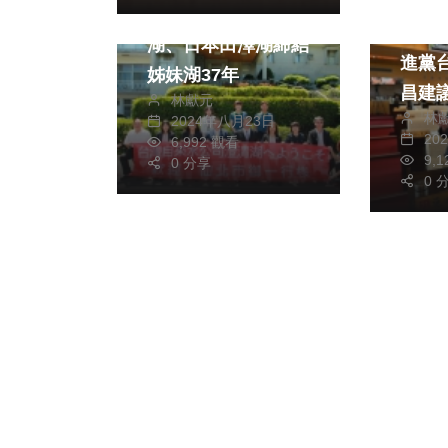
再現台日友好 澄清
大甲文
湖、日本田澤湖締結
進黨
姊妹湖37年
昌建
林獻元
林
促觀
2024年八月23日
20
6,992 觀看
9,
0 分享
0 