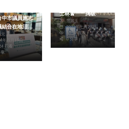
假交友真詐財 台北
昌祠建醮 民
士林警一一搗破
台中市議員施志
范麗玉
議結合在地活動
2023年七月23日
7,754 觀看
獻元
光
0 分享
24年四月15日
124 觀看
分享