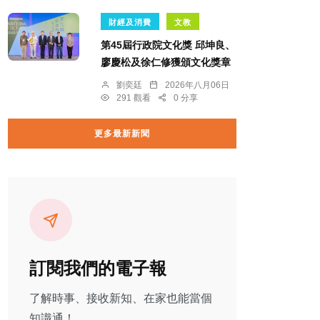
財經及消費
文教
第45屆行政院文化獎 邱坤良、
廖慶松及徐仁修獲頒文化獎章
劉奕廷
2026年八月06日
291 觀看
0 分享
更多最新新聞
訂閱我們的電子報
了解時事、接收新知、在家也能當個
知識通！