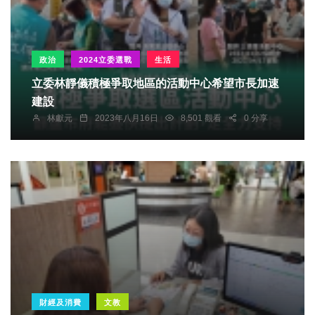
政治
2024立委選戰
生活
立委林靜儀積極爭取地區的活動中心希望市長加速
建設
林獻元
2023年八月16日
8,501 觀看
0 分享
財經及消費
文教