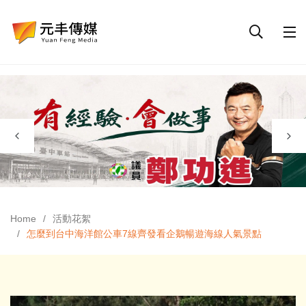
Home
活動花絮
怎麼到台中海洋館公車7線齊發看企鵝暢遊海線人氣景點