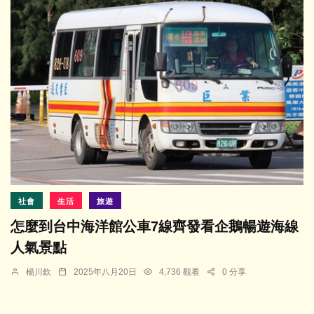
社會
生活
旅遊
怎麼到台中海洋館公車7線齊發看企鵝暢遊海線
人氣景點
楊川欽
2025年八月20日
4,736 觀看
0 分享