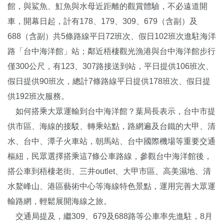
館，與鯊魚、魟魚與水母近距離的觀賞體驗，不必遠道開
車，開幕日起，計有178、179、309、679（含副）及
688（含副）共5條路線平日72班次、假日102班次進駐海洋
路「台中海洋館」站；鄰近梧棲觀光漁港與台中海洋館步行
僅300公尺，有123、307路接送到站，平日提供106班次、
假日提供90班次，總計7條路線平日提供178班次、假日提
供192班次服務。
如何搭乘大眾運輸到台中海洋館？葉局長表示，台中市提
供市區、海線的接駁、轉乘站點，路網遍及台鐵的大甲、清
水、台中、潭子火車站，朝馬站、台中國際機場等重要交通
樞紐，民眾選擇搭乘這7條公車路線，參觀台中海洋館後，
搭公車到梧棲老街、三井outlet、大甲市區、高美濕地、清
水鰲峰山、港區藝術中心等海線特色景點，運用完善大眾運
輸路網，輕鬆展開海線之旅。
交通局提及，繼309、679及688路等公車率先進駐，8月