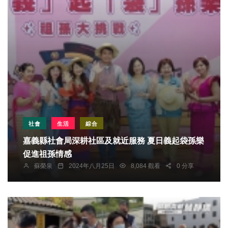
社會
生活
綜合
嘉義縣社會局深耕社區及就近服務 夏日義起袋孫樂
促進祖孫情感
蘇榮泉
2024年八月25日
8,084 觀看
0 分享