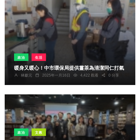
政治
生活
暖身又暖心！中市環保局提供薑茶為清潔同仁打氣
林獻元
2025年一月16日
4,422 觀看
0 分享
政治
文教