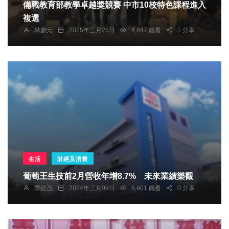
備戰教育部教學卓越獎競賽 中市10校特色課程進入
複選
林獻元
2025年三月25日
4,847 觀看
1 分享
生活
財經及消費
葡萄王生技前2月營收年增8.7% 未來業績樂觀
季從茂
2024年三月09日
6,901 觀看
0 分享