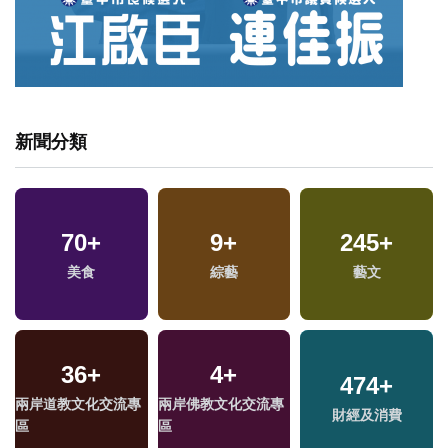
新聞分類
70
+
9
+
245
+
美食
綜藝
藝文
36
+
4
+
474
+
兩岸道教文化交流專
兩岸佛教文化交流專
財經及消費
區
區