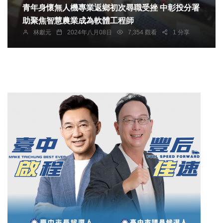
青年身懷無人機專業返鄉初次尋職受挫 中彰投分署
助聚焦智慧農業成為軟體工程師
林獻元
2024年八月08日
7,354 觀看
1 分享