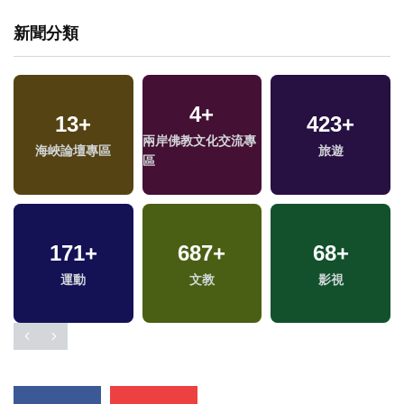
新聞分類
4
+
13
+
423
+
兩岸佛教文化交流專
海峽論壇專區
旅遊
區
171
+
687
+
68
+
運動
文教
影視