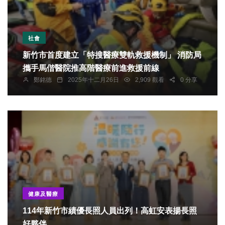
社會
新竹市首度建立「特搜醫療雙軌救援機制」 消防局
攜手馬偕醫院推高階醫療前進救援前線
鄭銘德
2025年十二月26日
2,909 觀看
0 分享
健康及醫療
114年新竹市績優長照人員出列！高虹安表揚長照
好夥伴