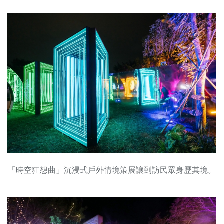
「時空狂想曲」沉浸式戶外情境策展讓到訪民眾身歷其境。