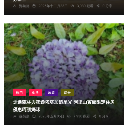
鄭銘德
2025年十二月23日
3,080 觀看
0 分享
熱門
生活
旅遊
綜合
走進森林與夜遊塔塔加追星光 阿里山賓館限定住房
優惠呵護媽咪
蘇榮泉
2025年五月05日
7,930 觀看
0 分享