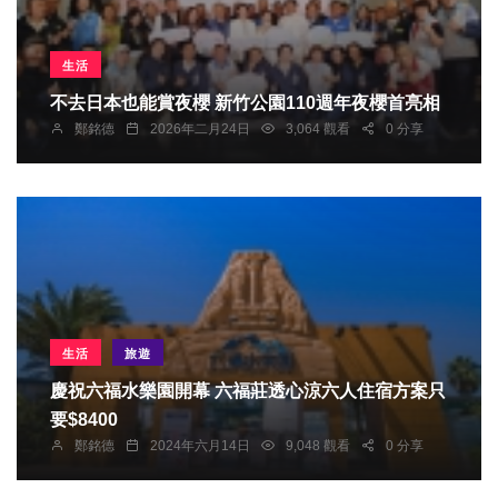
生活
不去日本也能賞夜櫻 新竹公園110週年夜櫻首亮相
鄭銘德
2026年二月24日
3,064 觀看
0 分享
生活
旅遊
慶祝六福水樂園開幕 六福莊透心涼六人住宿方案只
要$8400
鄭銘德
2024年六月14日
9,048 觀看
0 分享