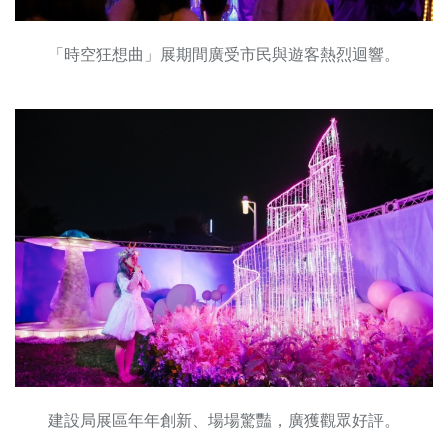
「時空狂想曲」展期間廣受市民與遊客熱烈迴響。
建設局展區年年創新、場場驚豔，廣獲觀眾好評。