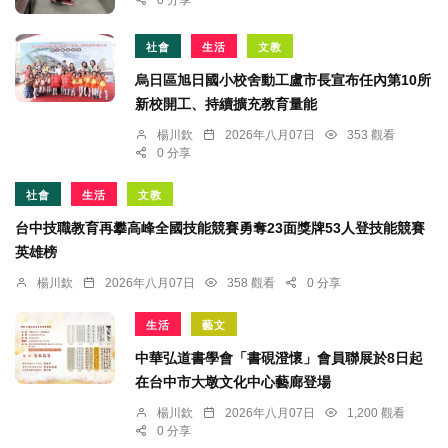
0 分享
社會
生活
文教
烏日區旭日國小校舍動工盧市長宣布任內第10所
新校開工、持續擴充教育量能
楊川欽
2026年八月07日
353 觀看
0 分享
社會
生活
文教
台中技職教育再攀高峰全國技能競賽勇奪23面獎牌53人登技能競賽
英雄榜
楊川欽
2026年八月07日
358 觀看
0 分享
生活
藝文
中華弘道書學會「書硯澄懷」會員聯展於8日起
在台中市大墩文化中心藝廊登場
楊川欽
2026年八月07日
1,200 觀看
0 分享