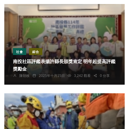
社會
綜合
南投社區評鑑表揚許縣長頒獎肯定 明年起提高評鑑
獎勵金
陳朝枝
2025年十月15日
3,242 觀看
0 分享