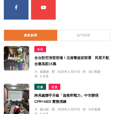
最新新聞
熱門新聞
生活
全台防空演習登場！北港警超前部署 民眾不配
合最高罰15萬
蘇榮泉
2026年八月07日
352 觀看
0 分享
社會
生活
跨局處聯手升級「急救即戰力」中市辦理
CPR+AED 實務演練
楊川欽
2026年八月07日
319 觀看