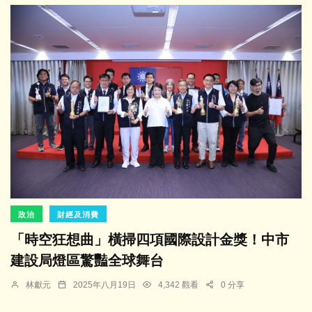
政治
財經及消費
「時空狂想曲」橫掃四項國際設計金獎！中市
建設局燈區驚豔全球舞台
林獻元
2025年八月19日
4,342 觀看
0 分享