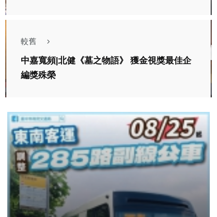
較舊
中嘉寬頻|北健《墓之物語》 獲金視獎最佳企
編獎殊榮