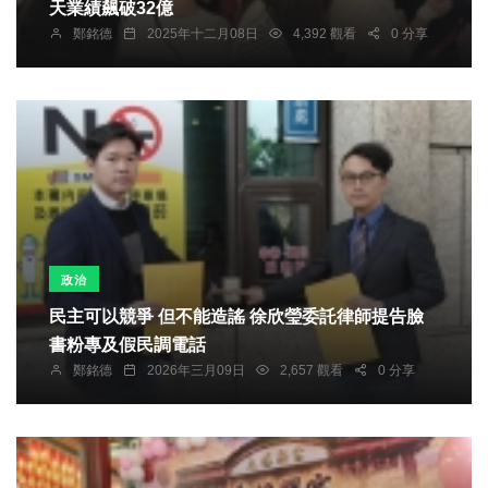
天業績飆破32億
鄭銘德
2025年十二月08日
4,392 觀看
0 分享
政治
民主可以競爭 但不能造謠 徐欣瑩委託律師提告臉
書粉專及假民調電話
鄭銘德
2026年三月09日
2,657 觀看
0 分享