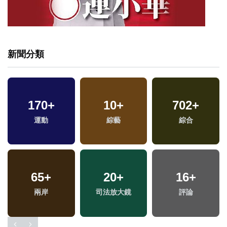
新聞分類
685
+
15
+
580
+
文教
2024總統大選
健康及醫療
1042
+
473
+
241
+
兩
政治
財經及消費
藝文
區