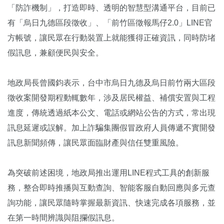
「防詐機制」，打造即時、透明的智慧型溝通平台，目前已
有「烏日九德區段徵收」、「前竹區徵報馬仔2.0」LINE官
方帳號，讓民眾在行動裝置上就能獲得正確資訊，同時防堵
假訊息，兼顧便民與安全。
地政局長曾國鈞表示，台中市烏日九德及烏日前竹兩大區段
徵收案開發期程動輒數年，涉及居民權益、補償安置與工程
進度，傳統透過紙本公文、電話或網站公告的方式，常出現
訊息延遲或誤解。加上詐騙集團假冒政府人員傳遞不實開發
訊息新聞頻傳，讓民眾面臨財產與信任雙重風險。
為突破前述困境，地政局推出運用LINE程式工具的創新服
務，整合即時推播與互動查詢、智能客服自動回應與多元查
詢功能，讓民眾隨時掌握最新資訊、快速完成各項服務，並
在第一時間辨識與阻攔假訊息。