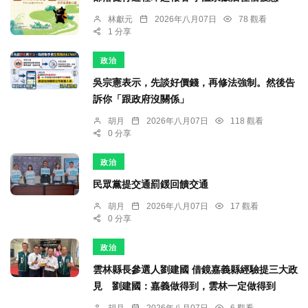
林獻元
2026年八月07日
78 觀看
1 分享
政治
吳宗憲表示，先談好價錢，再修法強制。然後告
訴你「跟政府沒關係」
胡月
2026年八月07日
118 觀看
0 分享
政治
民眾黨提交通罰鍰回饋交通
胡月
2026年八月07日
17 觀看
0 分享
政治
雲林縣長參選人劉建國 借鏡嘉義縣經驗提三大政
見 劉建國：嘉義做得到，雲林一定做得到
胡月
2026年八月07日
6 觀看