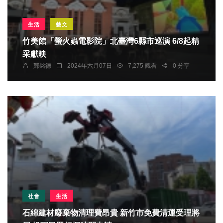
生活
藝文
竹美館「螢火蟲電影院」北臺灣6縣市巡演 6/8起精
采獻映
鄭銘德
2024年六月07日
7,275 觀看
0 分享
社會
生活
石綿建材廢棄物清理費昂貴 新竹市免費清運受理將