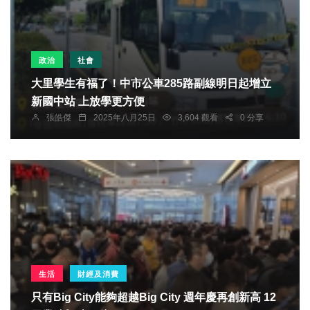
政治
社會
大里學生有福了！中市公車285路副線明日起增立
新國中站 上放學更方便
張皓傑
2025年八月25日
3,604 觀看
0 分享
生活
財經及消費
只有Big City能夠超越Big City 週年慶再創新高 12