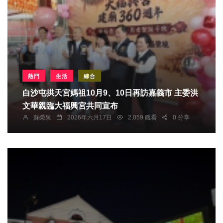
熱門
生活
綜合
白沙屯拱天宮媽祖10月9、10日再訪嘉義市 主委洪
文華親臨大福興宮共同宣布
蘇榮泉
2026年六月17日
2,059 觀看
0 分享