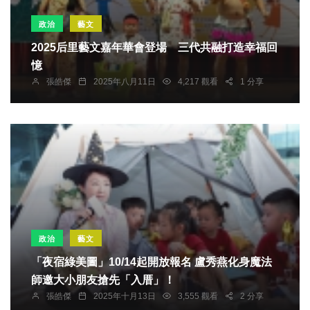
政治
藝文
2025后里藝文嘉年華會登場 三代共融打造幸福回
憶
張皓傑
2025年八月11日
4,217 觀看
1 分享
政治
藝文
「夜宿綠美圖」10/14起開放報名 盧秀燕化身魔法
師邀大小朋友搶先「入厝」！
張皓傑
2025年十月13日
3,555 觀看
2 分享