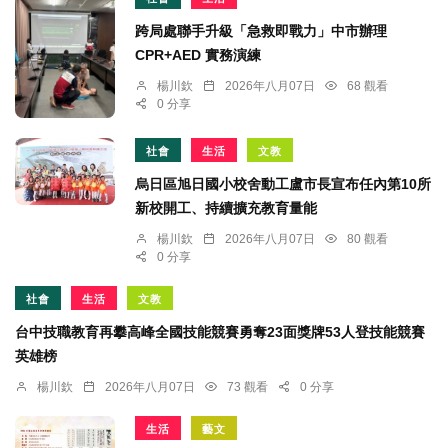
跨局處聯手升級「急救即戰力」中市辦理
CPR+AED 實務演練
楊川欽
2026年八月07日
68 觀看
0 分享
社會
生活
文教
烏日區旭日國小校舍動工盧市長宣布任內第10所
新校開工、持續擴充教育量能
楊川欽
2026年八月07日
80 觀看
0 分享
社會
生活
文教
台中技職教育再攀高峰全國技能競賽勇奪23面獎牌53人登技能競賽
英雄榜
楊川欽
2026年八月07日
73 觀看
0 分享
生活
藝文