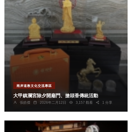
兩岸道教文化交流專區
大甲鎮瀾宮除夕開廟門、搶頭香傳統活動
張皓傑
2026年二月12日
3,157 觀看
1 分享