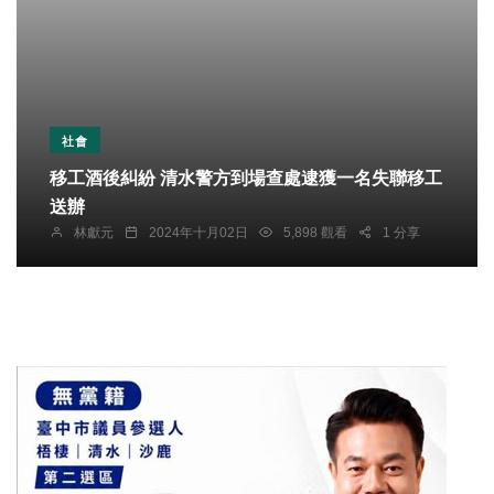
社會
移工酒後糾紛 清水警方到場查處逮獲一名失聯移工
送辦
林獻元
2024年十月02日
5,898 觀看
1 分享