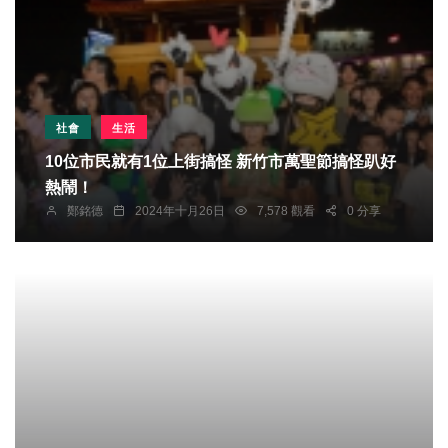
社會
生活
10位市民就有1位上街搞怪 新竹市萬聖節搞怪趴好
熱鬧！
鄭銘德
2024年十月26日
7,578 觀看
0 分享