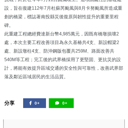
設，旨在復建112年7月杜蘇芮颱風與8月卡努颱風所造成重
創的橋梁，標誌著南投縣災後復原與韌性提升的重要里程
碑。
此重建工程總經費達新台幣4,985萬元，因既有橋墩損壞2
處，本次主要工程改善項目為永久基椿共4支、新設帽梁2
處、新設墩柱4支、防沖鋼版包覆共259M、路面改善共
540M等工程；完工後的武界橋採用了更堅固、更抗災的設
計，將能有效提升區域交通的安全性與可靠性，改善武界部
落及鄰近區域居民的生活品質。
分享
0+
0+