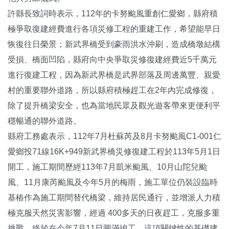
許縣長致詞時表示，112年的卡努颱風重創仁愛鄉，縣府積
極爭取復建經費進行各項災修工程的重建工作，希望能早日
恢復往日榮景；新武界橋受到豪雨洪水沖刷，造成橋墩結構
受損、橋面凹陷，縣府向中央爭取災修復建經費近5千萬元
進行復建工程，因為新武界橋是武界部落及周邊萬豐、親愛
村的重要聯外道路，所以縣府積極趕工在2年內完成修復，
除了提升橋梁安全，也為當地民眾及觀光遊客帶來更便利平
穩暢通的聯外道路。
縣府工務處表示，112年7月杜蘇芮及8月卡努颱風C1-001仁
愛鄉投71線16K+949新武界橋災修復建工程於113年5月1日
開工，施工期間歷經113年7月凱米颱風、10月山陀兒颱
風、11月康芮颱風及今年5月的梅雨，施工單位仍裝設臨時
基樁作為施工期間替代橋梁，維持居民通行，並增派人力積
極克服天然災害影響，經過 400多天的日夜趕工，克服多重
挑戰，終於在今年7月11日圓滿竣工。這項關鍵性的基礎建