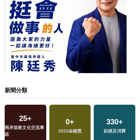
新聞分類
25
+
0
+
330
+
兩岸道教文化交流專
2023金鐘獎
財經及消費
區