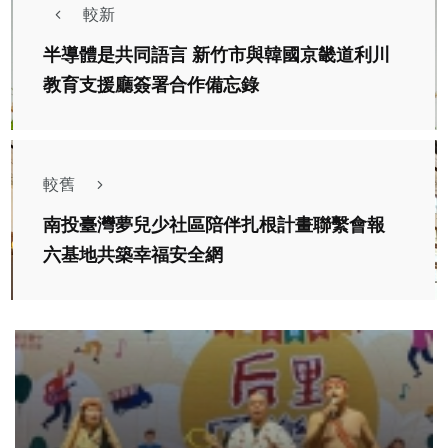
較新
半導體是共同語言 新竹市與韓國京畿道利川
教育支援廳簽署合作備忘錄
較舊
南投臺灣夢兒少社區陪伴扎根計畫聯繫會報
六基地共築幸福安全網