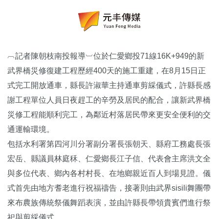
︹記者陳朝枝南投報導︺位於仁愛鄉投71線16K+949的新
武界橋災修復建工程歷經400天的施工重建，在8月15日正
式完工開放通車，縣長許淑華主持通車剪綵儀式，許縣長感
謝工程單位人員日夜趕工的辛勞及居民的配合，讓新武界橋
災修工程能順利完工，為鄰近村落居民帶來更安全便利的交
通運輸環境。
包括水利署第四河川分署副分署長張朝天、縣府工務處長張
宏岳、縣議員林庭秝、仁愛鄉長江子信、代表會主席洪文全
與多位代表、鄉內各村村長、在地鄉親近百人到場見證。儀
式首先由地方耆老進行祝福禱告，接著則由武界sisili舞團帶
來布農族傳統祭儀舞蹈表演，並由許縣長帶領貴賓們進行祭
祀與剪綵儀式。