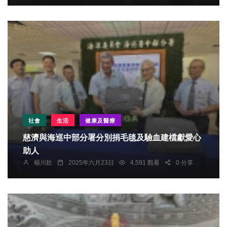
社會
生活
健康及醫療
慈濟與海巡中部分署分別捐毛毯及驗血建檔獻愛心
助人
楊川欽
2025年六月23日
4,591 觀看
0 分享