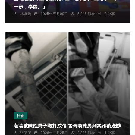
一步，泰國。」
林獻元
2025年五月09日
5,245 觀看
0 分享
社會
老翁被陳姓男子毆打成傷 警傳喚陳男到案訊後送辦
張皓傑
2026年二月25日
2,395 觀看
1 分享