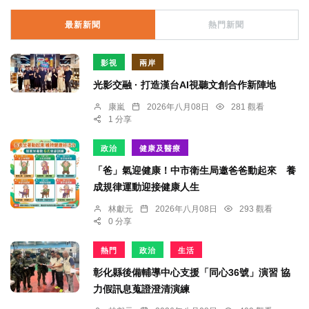
最新新聞
熱門新聞
影視
兩岸
光影交融 · 打造漢台AI視聽文創合作新陣地
康嵐
2026年八月08日
281 觀看
1 分享
政治
健康及醫療
「爸」氣迎健康！中市衛生局邀爸爸動起來 養
成規律運動迎接健康人生
林獻元
2026年八月08日
293 觀看
0 分享
熱門
政治
生活
彰化縣後備輔導中心支援「同心36號」演習 協
力假訊息蒐證澄清演練