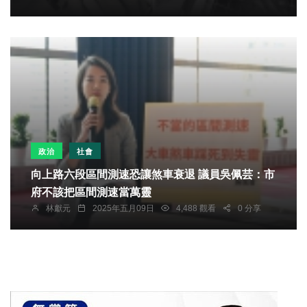
政治
社會
向上路六段區間測速恐讓煞車衰退 議員吳佩芸：市
府不該把區間測速當萬靈
林獻元
2025年五月09日
4,488 觀看
0 分享