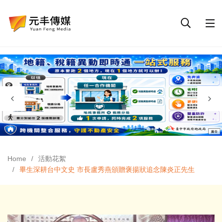
Home
活動花絮
畢生深耕台中文史 市長盧秀燕頒贈褒揚狀追念陳炎正先生