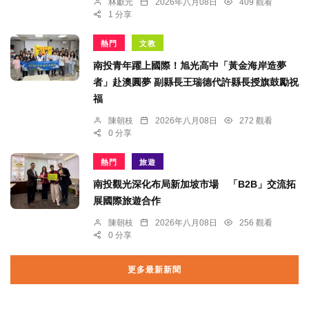
林獻元
2026年八月08日
409 觀看
1 分享
熱門
文教
南投青年躍上國際！旭光高中「黃金海岸造夢
者」赴澳圓夢 副縣長王瑞德代許縣長授旗鼓勵祝
福
陳朝枝
2026年八月08日
272 觀看
0 分享
熱門
旅遊
南投觀光深化布局新加坡市場 「B2B」交流拓
展國際旅遊合作
陳朝枝
2026年八月08日
256 觀看
0 分享
更多最新新聞