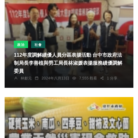
政治
社會
112年度調解績優人員分區表揚活動 台中市政府法
制局長李善植與勞工局長林淑媛表揚服務績優調解
委員
林獻元
2024年八月13日
7,555 觀看
1 分享