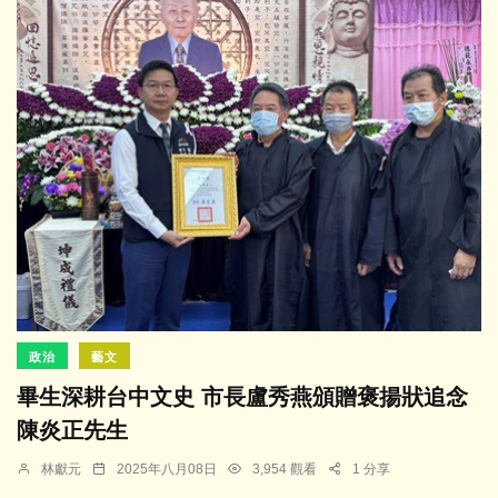
政治
藝文
畢生深耕台中文史 市長盧秀燕頒贈褒揚狀追念
陳炎正先生
林獻元
2025年八月08日
3,954 觀看
1 分享