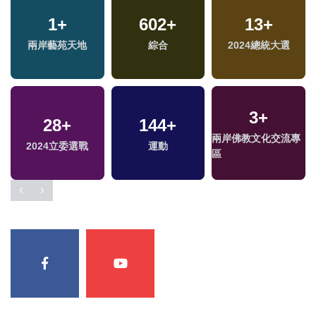
1
+
1
+
602
303
+
+
1198
13
+
+
福建林公信俗文化專
兩岸藝苑天地
綜合
熱門
2024總統大選
社會
區
3
+
28
15
+
+
144
580
+
+
62
+
兩岸佛教文化交流專
2024立委選戰
評論
運動
文教
美食
區