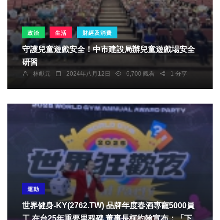
政治
生活
財經及消費
守護兒童遊戲安全！中市建設局辦兒童遊戲場安全
研習
林獻元
2024年八月12日
6,700 觀看
1 分享
運動
世界健身-KY(2762.TW) 品牌年度春酒專寵5000員
工 在台25年重要里程碑 董事長柯約翰宣布：「下