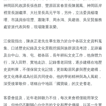
神岡區民政課長張燕群、豐原區富春里長陳麗鳳、神岡區岸
裡里長謝繼潭、大社里長高元平等，另外，立法委員楊瓊
瓔、市議員徐瑄灃、蕭隆澤、周永鴻、吳建德、吳呈賢服務
處皆派代表與祭，現場隆重哀榮。
江俊龍指出，陳炎正老先生畢生致力於台中各區文史資料蒐
集、口述歷史紀錄及文化景觀挖掘與族群源流考證，足跡遍
及台中山、海、屯、都各區，長年耕耘文史工作，他身體力
行，深入田野、實地走訪、記錄耆老回憶，逐步建構在地歷
史資料庫，不僅保留文化記憶，更鼓勵居民參與歷史建構，
使文化傳承成為社區共同使命。他的學術精神與為人風範，
深受後輩敬仰，堪稱台中地區「國寶級」的文史耆老。
客委會提及，近年老師聽力不佳，每次來會裡僅能用筆交
談，但他仍不斷關心台中市的文化和歷史傳揚，以其一生實