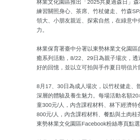
林業文化園區推出「2025共夏過森日」
練習關照身心、茶席、竹杖健走、竹森S
領大、小朋友親近、探索自然，在綠意中
力。
林業保育署臺中分署以東勢林業文化園區的
癒系列活動，8/22、29日為親子場次
好的回憶，並以立可拍與手作夏日明信片
3
+
412
+
1104
+
21
+
11
+
8月17、30日為成人場次，以竹杖健走
壇專區
旅遊
政治
司法放大鏡
演唱會
深層的體驗及養生魅力。每場活動名額20名
童300元/人，內含課程材料、林下經濟
800元/人，內含課程材料、餐點與土肉
8
+
68
+
240
+
東勢林業文化園區Facebook粉絲專頁
動
美食
藝文