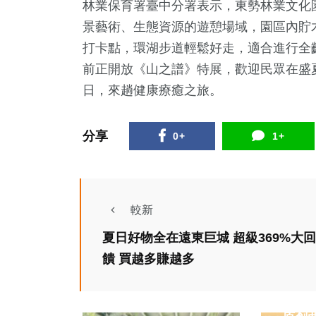
林業保育署臺中分署表示，東勢林業文化
景藝術、生態資源的遊憩場域，園區內貯
打卡點，環湖步道輕鬆好走，適合進行全
前正開放《山之譜》特展，歡迎民眾在盛
日，來趟健康療癒之旅。
分享
0+
1+
較新
夏日好物全在遠東巨城 超級369%大回
饋 買越多賺越多
政治
旅遊
政治
交通部7月2日審查