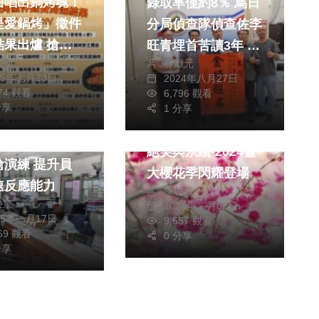
曲唱出鍋烤魂！
錄取率僅約8％ 烏日
是愛鍋烤」徵件
分局偵查隊偵查佐李
結果出爐 搶攻
旺青埋首苦讀3年 考
皓傑
林獻元
初賽舞台
上刑事3等特考
25年七月23日
2024年八月27日
生活
健康及醫療
474 觀看
6,796 觀看
文教
旅遊
分享
1 分享
綜合
綜合
市警一分局大陣
絕美與永續-2024暨
搶演練 提升員
大櫻花季閃耀登場
速反應能力
陳朝枝
榮泉
2024年二月02日
25年一月17日
9,557 觀看
069 觀看
0 分享
分享