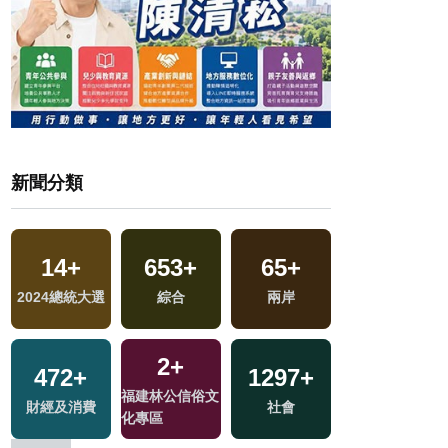
新聞分類
14
+
653
+
65
+
539
+
交
2024總統大選
綜合
兩岸
健康及醫療
2
+
472
+
1297
+
1
+
福建林公信俗文
財經及消費
社會
2023金鐘獎
化專區