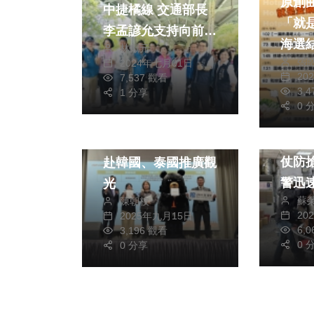
原創
中捷橘線 交通部長
「就
李孟諺允支持向前推
海選
林獻元
進
張
2024年七月01日
8/2
20
7,537 觀看
3,
1 分享
0 
社會
旅遊
嘉義
吸引國際遊客縣府分
仗防
赴韓國、泰國推廣觀
警迅
光
蘇
陳朝枝
20
2025年九月15日
6,
3,196 觀看
0 
0 分享