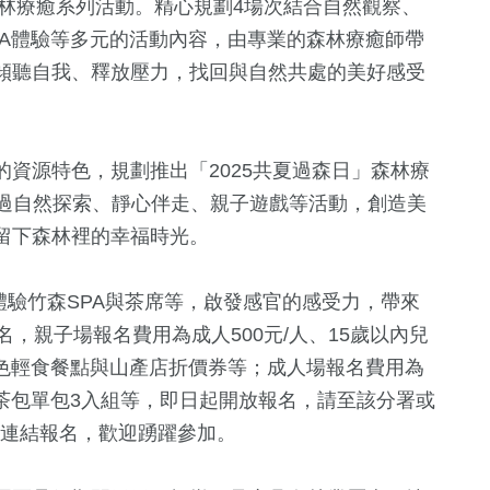
森林療癒系列活動。精心規劃4場次結合自然觀察、
PA體驗等多元的活動內容，由專業的森林療癒師帶
傾聽自我、釋放壓力，找回與自然共處的美好感受
資源特色，規劃推出「2025共夏過森日」森林療
，透過自然探索、靜心伴走、親子遊戲等活動，創造美
留下森林裡的幸福時光。
38
+
10
+
1544
+
、體驗竹森SPA與茶席等，啟發感官的感受力，帶來
兩岸道教文化
綜藝
生活
，親子場報名費用為成人500元/人、15歲以內兒
流專區
特色輕食餐點與山產店折價券等；成人場報名費用為
4
+
桂茶包單包3入組等，即日起開放報名，請至該分署或
16
+
63
+
點選連結報名，歡迎踴躍參加。
兩岸佛教文化交
評論
影視
流專區