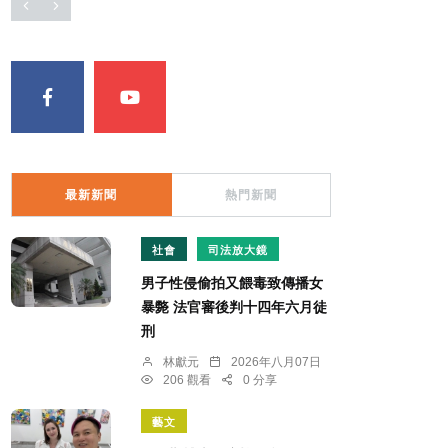
最新新聞
熱門新聞
社會
司法放大鏡
男子性侵偷拍又餵毒致傳播女
暴斃 法官審後判十四年六月徒
刑
林獻元
2026年八月07日
206 觀看
0 分享
藝文