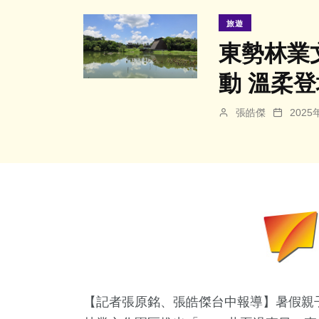
旅遊
東勢林業
動 溫柔登
張皓傑
202
【記者張原銘、張皓傑台中報導】暑假親