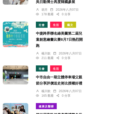
吳日勤博士再度韓國參展
胡月
2026年八月07日
178 觀看
0 分享
社會
生活
藝文
中捷跨界聯名綠美圖第二屆兒
童創意繪畫比賽8月7日熱烈開
跑
楊川欽
2026年八月07日
211 觀看
0 分享
社會
生活
中市自由一期立體停車場父親
節分享評價送史努比授權好禮
楊川欽
2026年八月07日
165 觀看
0 分享
健康及醫療