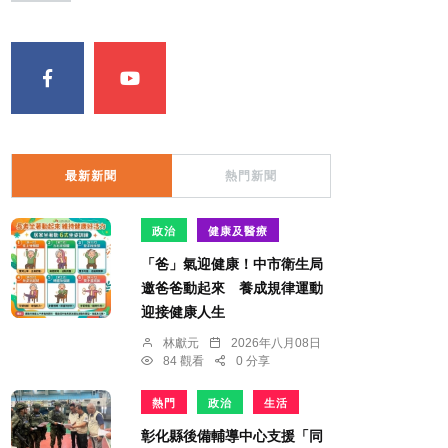
最新新聞
熱門新聞
政治
健康及醫療
「爸」氣迎健康！中市衛生局
邀爸爸動起來 養成規律運動
迎接健康人生
林獻元
2026年八月08日
84 觀看
0 分享
熱門
政治
生活
彰化縣後備輔導中心支援「同