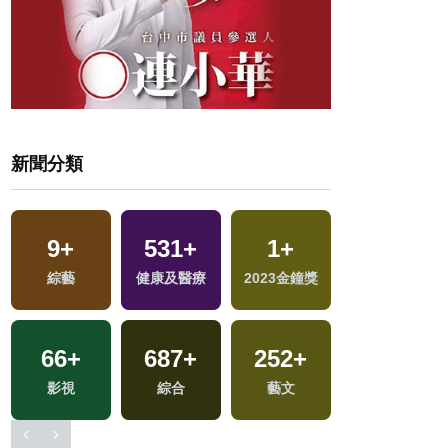
新聞分類
9
+
531
+
1
+
463
+
綜藝
健康及醫療
2023金鐘獎
財經及消費
66
+
687
+
252
+
1009
+
影視
綜合
藝文
政治