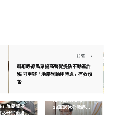
較舊
縣府呼籲民眾提高警覺提防不動產詐
騙 可申辦「地籍異動即時通」有效預
熱門
政治
警
財經及消費
綜合
李來希：新版退撫審
元做愛心 發票
定函已落實入帳
菜」溫馨登場
18萬退休公教靜待8
區公益活動獲熱
編輯部