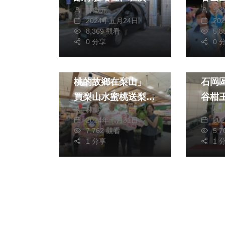
林獻元
季
烈迴
2024年五月24日
20
8,369 觀看
5,
0 分享
0 
生活
財經及消費
政治
「梨山森活節‧水蜜
中市
桃的故鄉在梨山」
石岡
買梨山水蜜桃送梨山
谷柑
林獻元
楊
高麗菜衝買氣
2024年七月31日
20
7,762 觀看
5,
1 分享
1 