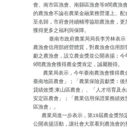
會、南市區漁會、南縣區漁會等9間農漁
的農漁會不論在農業金融業務營運上、配
至名歸，市府會持續輔導協助農漁會，更
獲得更多之福利與保障。
臺南市政府農業局局長李芳林表示，
農漁會信用部經營體質，對農漁會信用部
獻之農漁會，設立農金獎並公開表揚；今年度
9間農漁會獲得農金獎肯定，誠屬難得。
5
+
4
+
64
+
31
+
10
+
農業局表示，今年臺南農漁會獲得農金
教文化交
兩岸佛教文化交
兩岸
2024立委選戰
演唱會
臺南地區農會」；「農業保險貢獻獎：後
流專區
貸績效獎:東山區農會」、「人才培育及永
+
安定區農會」；「農業信用保證業務績效
408
+
346
+
區漁會」。
公信俗文
旅遊
熱門
農業局進一步表示，第19屆農金獎預定
公開表揚活動，讓社會大眾看到農漁會的