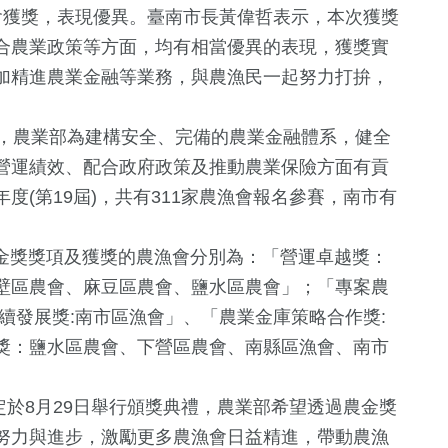
會獲獎，表現優異。臺南市長黃偉哲表示，本次獲獎
合農業政策等方面，均有相當優異的表現，獲獎實
加精進農業金融等業務，與農漁民一起努力打拚，
農業部為建構安全、完備的農業金融體系，健全
營運績效、配合政府政策及推動農業保險方面有貢
(第19屆)，共有311家農漁會報名參賽，南市有
1521
+
1277
+
156
+
獎獎項及獲獎的農漁會分別為：「營運卓越獎：
生活
社會
運動
壁區農會、麻豆區農會、鹽水區農會」；「專案農
續發展獎:南市區漁會」、「農業金庫策略合作獎:
獎：鹽水區農會、下營區農會、南縣區漁會、南市
671
+
13
+
17
+
文教
海峽論壇專區
評論
於8月29日舉行頒獎典禮，農業部希望透過農金獎
努力與進步，激勵更多農漁會日益精進，帶動農漁