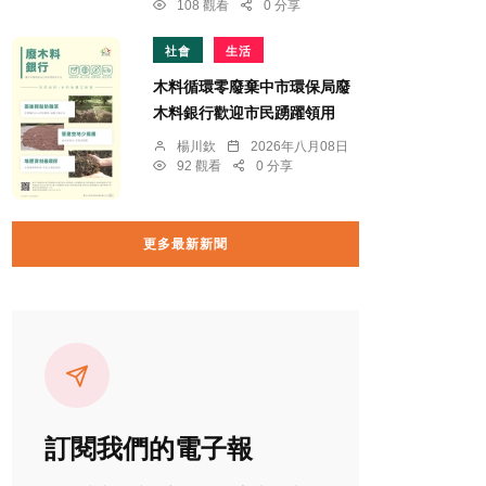
108 觀看
0 分享
社會
生活
木料循環零廢棄中市環保局廢
木料銀行歡迎市民踴躍領用
楊川欽
2026年八月08日
92 觀看
0 分享
更多最新新聞
訂閱我們的電子報