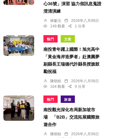
心36號」演習 協力假訊息蒐證
澄清演練
林獻元
2026年八月08日
149 觀看
1 分享
熱門
文教
南投青年躍上國際！旭光高中
「黃金海岸造夢者」赴澳圓夢
副縣長王瑞德代許縣長授旗鼓
勵祝福
陳朝枝
2026年八月08日
104 觀看
0 分享
熱門
旅遊
南投觀光深化布局新加坡市
場 「B2B」交流拓展國際旅
遊合作
陳朝枝
2026年八月08日