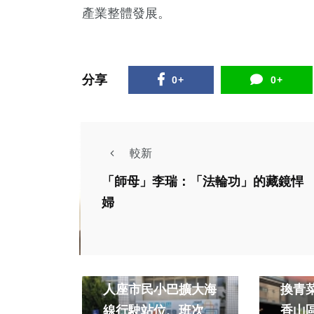
產業整體發展。
分享
0+
0+
較新
「師母」李瑞：「法輪功」的藏鏡悍
婦
政治
生活
旅遊
生活
台中公車新品牌！九
「10
人座市民小巴擴大海
換青
線行駛站位、班次
香山