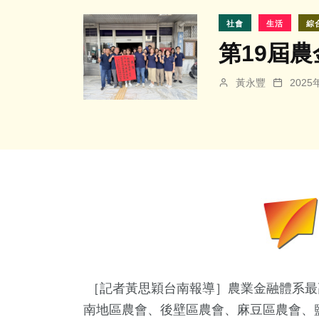
社會
生活
綜
第19屆
黃永豐
202
［記者黃思穎台南報導］農業金融體系最
南地區農會、後壁區農會、麻豆區農會、