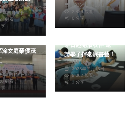
月1日補發與新制發
2026年七月10日
從茂
響
放
2,829 觀看
25年四月30日
0 分享
853 觀看
政治
藝文
分享
財經及消費
大墩盃學生書法比賽
茂谷柑果品評鑑
即日起開放收件 邀
區涂文庭榮獲茂
請學子揮毫展書藝！
王
楊川欽
川欽
2025年二月13日
25年二月19日
5,062 觀看
700 觀看
1 分享
分享